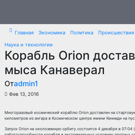
Перейти
к
содержимому
Главная
Экономика
Политика
Происшествия
Наука и технологии
Корабль Orion доста
мыса Канаверал
От
admin1
Фев 13, 2016
Многоразовый космический кораблю Orion доставлен на стартовую
километров из ангара в Космическом центре имени Кеннеди на пус
Запуск Orion на
околоземную орбиту состоится 4 декабря в 07:04
работоспособности корабля в экстремальных условиях плотных с