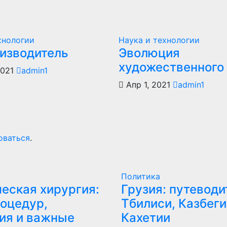
хнологии
Наука и технологии
оизводитель
Эволюция
художественного
2021
admin1
Апр 1, 2021
admin1
оваться
.
Политика
еская хирургия:
Грузия: путеводи
оцедур,
Тбилиси, Казбеги
ия и важные
Кахетии