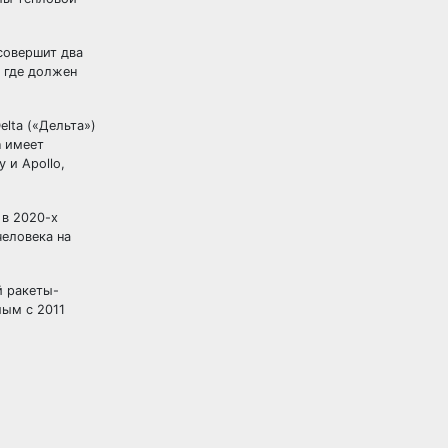
 совершит два
, где должен
lta («Дельта»)
n имеет
 и Apollo,
 в 2020-х
человека на
й ракеты-
мым с 2011