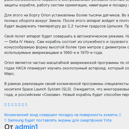
защиты корабля, работу систем ориентации, навигации и посадку
Для этого на борту Orion установлены более тысячи датчиков. Во 
полных оборота вокруг Земли. После этого аппарат войдет в пло
будет выдержать температуру до 2,2 тысячи градусов Цельсия. П
Свой полет аппарат будет совершать в автоматическом режиме. На
— Delta IV Heavy. Сам корабль состоит из служебного и грузовог
конусообразную форму высотой более трех метров с диаметром ос
используемые американцами в 1960-е и 1970-е года.
Orion является частью масштабной американской программы по от
годах НАСА планирует изучать окололунный астероид. который со
Марс.
В рамках реализации своей космической программы специалисты
носителя Space Launch System (SLS). Ожидается, что многоразовый
года, и российским «Союзам». Новый корабль будет способен пер
Навигация
Космический зонд совершил посадку на поверхность кометы
Samsung будет поставлять экраны для смартфонов Yota
по
От
admin1