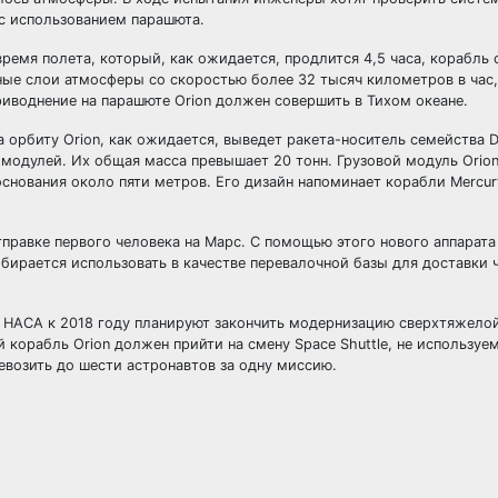
 с использованием парашюта.
время полета, который, как ожидается, продлится 4,5 часа, корабль
тные слои атмосферы со скоростью более 32 тысяч километров в час
риводнение на парашюте Orion должен совершить в Тихом океане.
 орбиту Orion, как ожидается, выведет ракета-носитель семейства De
о модулей. Их общая масса превышает 20 тонн. Грузовой модуль Orio
нования около пяти метров. Его дизайн напоминает корабли Mercury
правке первого человека на Марс. С помощью этого нового аппарата
бирается использовать в качестве перевалочной базы для доставки 
 НАСА к 2018 году планируют закончить модернизацию сверхтяжело
 корабль Orion должен прийти на смену Space Shuttle, не используе
евозить до шести астронавтов за одну миссию.