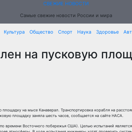
СВЕЖИЕ НОВОСТИ
Самые свежие новости России и мира
Культура
Общество
Спорт
Наука
Здоровье
Ав
влен на пусковую пло
 площадку на мысе Канаверал. Транспортировка корабля на расстоя
ковую площадку заняла шесть часов, сообщается на сайте НАСА.
 (по времени Восточного побережья США). Целью испытаний является
лоев атмосферы. В ходе испытания инженеры хотят проверить систе