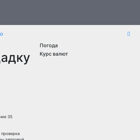
то
Погода
щадку
Курс валют
ние 35
 проверка
мы тепловой