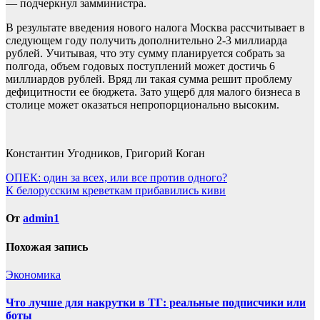
— подчеркнул замминистра.
В результате введения нового налога Москва рассчитывает в
следующем году получить дополнительно 2-3 миллиарда
рублей. Учитывая, что эту сумму планируется собрать за
полгода, объем годовых поступлений может достичь 6
миллиардов рублей. Вряд ли такая сумма решит проблему
дефицитности ее бюджета. Зато ущерб для малого бизнеса в
столице может оказаться непропорционально высоким.
Константин Угодников, Григорий Коган
Навигация
ОПЕК: один за всех, или все против одного?
К белорусским креветкам прибавились киви
по
записям
От
admin1
Похожая запись
Экономика
Что лучше для накрутки в ТГ: реальные подписчики или
боты