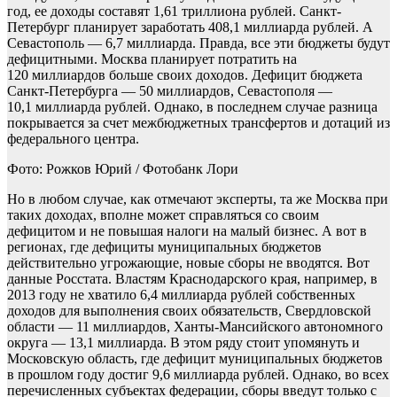
год, ее доходы составят 1,61 триллиона рублей. Санкт-
Петербург планирует заработать 408,1 миллиарда рублей. А
Севастополь — 6,7 миллиарда. Правда, все эти бюджеты будут
дефицитными. Москва планирует потратить на
120 миллиардов больше своих доходов. Дефицит бюджета
Санкт-Петербурга — 50 миллиардов, Севастополя —
10,1 миллиарда рублей. Однако, в последнем случае разница
покрывается за счет межбюджетных трансфертов и дотаций из
федерального центра.
Фото: Рожков Юрий / Фотобанк Лори
Но в любом случае, как отмечают эксперты, та же Москва при
таких доходах, вполне может справляться со своим
дефицитом и не повышая налоги на малый бизнес. А вот в
регионах, где дефициты муниципальных бюджетов
действительно угрожающие, новые сборы не вводятся. Вот
данные Росстата. Властям Краснодарского края, например, в
2013 году не хватило 6,4 миллиарда рублей собственных
доходов для выполнения своих обязательств, Свердловской
области — 11 миллиардов, Ханты-Мансийского автономного
округа — 13,1 миллиарда. В этом ряду стоит упомянуть и
Московскую область, где дефицит муниципальных бюджетов
в прошлом году достиг 9,6 миллиарда рублей. Однако, во всех
перечисленных субъектах федерации, сборы введут только с