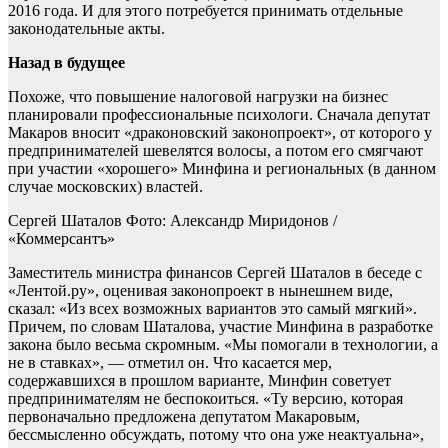
2016 года. И для этого потребуется принимать отдельные
законодательные акты.
Назад в будущее
Похоже, что повышение налоговой нагрузки на бизнес
планировали профессиональные психологи. Сначала депутат
Макаров вносит «драконовский законопроект», от которого у
предпринимателей шевелятся волосы, а потом его смягчают
при участии «хорошего» Минфина и региональных (в данном
случае московских) властей.
Сергей Шаталов Фото: Александр Миридонов /
«Коммерсантъ»
Заместитель министра финансов Сергей Шаталов в беседе с
«Лентой.ру», оценивая законопроект в нынешнем виде,
сказал: «Из всех возможных вариантов это самый мягкий».
Причем, по словам Шаталова, участие Минфина в разработке
закона было весьма скромным. «Мы помогали в технологии, а
не в ставках», — отметил он. Что касается мер,
содержавшихся в прошлом варианте, Минфин советует
предпринимателям не беспокоиться. «Ту версию, которая
первоначально предложена депутатом Макаровым,
бессмысленно обсуждать, потому что она уже неактуальна»,