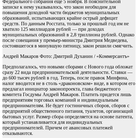
Федерального собрания еще 5 ноября. В пояснительной
записке к нему указывалось, что закон необходим для
повышения доходной части бюджетов муниципальных
образований, испытывающих крайне острый дефицит
средств. По данным Росстата, только за прошлый год им не
хватило 125 миллиардов рублей — при доходах
муниципальных образований в 2,8 триллиона рублей. Однако
после совещания у премьер-министра Дмитрия Медведева,
состоявшегося в минувшую пятницу, закон решили смягчить.
Андрей Макаров Фото: Дмитрий Духанин / «Коммерсантъ»
Предполагалось, что новыми сборами с Нового года обложат
сразу 22 вида предпринимательской деятельности. Ставки —
до 600 тысяч рублей в год. Теперь, после правок Минфина,
налог вводится не в столь «драконовском» виде, в котором его
предлагал инициатор законопроекта, глава бюджетного
комитета Госдумы Андрей Макаров. Платить придется лишь
предприятиям торговых компаний и индивидуальным
предпринимателям. Не будет гостиничных сборов, сборов с
предприятий общественного питания, туалетов, организаций
бытовых услуг. Размер сбора определяется на основе патента,
который устанавливается для индивидуальных
предпринимателей. Причем от авансовых платежей
отказываются.