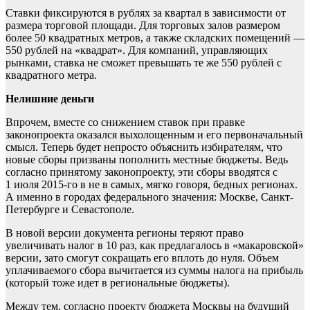
Ставки фиксируются в рублях за квартал в зависимости от
размера торговой площади. Для торговых залов размером
более 50 квадратных метров, а также складских помещений —
550 рублей на «квадрат». Для компаний, управляющих
рынками, ставка не сможет превышать те же 550 рублей с
квадратного метра.
Нелишние деньги
Впрочем, вместе со снижением ставок при правке
законопроекта оказался выхолощенным и его первоначальный
смысл. Теперь будет непросто объяснить избирателям, что
новые сборы призваны пополнить местные бюджеты. Ведь
согласно принятому законопроекту, эти сборы вводятся с
1 июля 2015-го в не в самых, мягко говоря, бедных регионах.
А именно в городах федерального значения: Москве, Санкт-
Петербурге и Севастополе.
В новой версии документа регионы теряют право
увеличивать налог в 10 раз, как предлагалось в «макаровской»
версии, зато смогут сокращать его вплоть до нуля. Объем
уплачиваемого сбора вычитается из суммы налога на прибыль
(который тоже идет в региональные бюджеты).
Между тем, согласно проекту бюджета Москвы на будущий