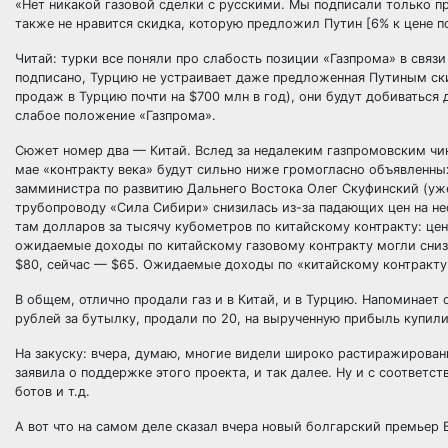
«Нет никакой газовой сделки с русскими. Мы подписали только п
также не нравится скидка, которую предложил Путин [6% к цене п
Читай: турки все поняли про слабость позиции «Газпрома» в связ
подписано, Турцию не устраивает даже предложенная Путиным ски
продаж в Турцию почти на $700 млн в год), они будут добиваться
слабое положение «Газпрома».
Сюжет номер два — Китай. Вслед за недалеким газпромовским чин
мае «контракту века» будут сильно ниже громогласно объявленны
замминистра по развитию Дальнего Востока Олег Скуфинский (уже у
трубопроводу «Сила Сибири» снизилась из-за падающих цен на неф
там долларов за тысячу кубометров по китайскому контракту: цена
ожидаемые доходы по китайскому газовому контракту могли снизи
$80, сейчас — $65. Ожидаемые доходы по «китайскому контракту
В общем, отлично продали газ и в Китай, и в Турцию. Напоминает
рублей за бутылку, продали по 20, на вырученную прибыль купили
На закуску: вчера, думаю, многие видели широко растиражирован
заявила о поддержке этого проекта, и так далее. Ну и с соотве
ботов и т.д.
А вот что на самом деле сказал вчера новый болгарский премьер 