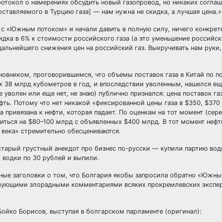
ротокол о намерениях обсудить новый газопровод, но никаких согла
оставляемого в Турцию газа] — нам нужна не скидка, а лучшая цена.»
и с «Южным потоком» и начали давить в полную силу, ничего конкрет
дка в 6% к стоимости российского газа (а это уменьшение российск
 дальнейшего снижения цен на российский газ. Выкручивать нам руки
овником, проговорившимся, что объемы поставок газа в Китай по п
х 38 млрд кубометров в год, и впоследствии уволенным, нашелся е
волен или еще нет, не знаю) публично признался: цена поставок газ
ть. Потому что нет никакой «фиксированной цены газа в $350, $370
 привязана к нефти, которая падает. По оценкам на тот момент (сере
ться на $80–100 млрд с объявленных $400 млрд. В тот момент нефть
 века» стремительно обесцениваются.
 старый грустный анекдот про бизнес по-русски — купили партию вод
 водки по 30 рублей и выпили.
ные заголовки о том, что Болгария якобы запросила обратно «Южны
тствующими злорадными комментариями всяких прокремлевских экспер
Бойко Борисов, выступая в болгарском парламенте (оригинал):