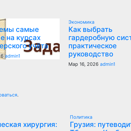
Экономика
темы самые
Как выбрать
е на курсах
гардеробную сис
ерского учёта
практическое
руководство
26
admin1
Мар 16, 2026
admin1
оваться
.
Политика
еская хирургия:
Грузия: путеводи