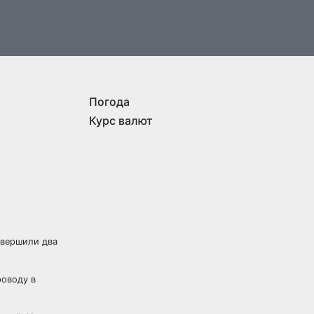
Погода
Курс валют
овершили два
роводу в