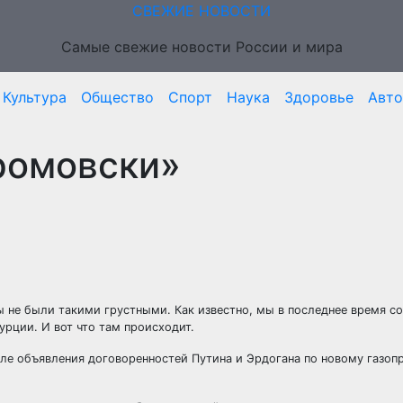
СВЕЖИЕ НОВОСТИ
Самые свежие новости России и мира
Культура
Общество
Спорт
Наука
Здоровье
Авто
ромовски»
 не были такими грустными. Как известно, мы в последнее время с
урции. И вот что там происходит.
ле объявления договоренностей Путина и Эрдогана по новому газоп