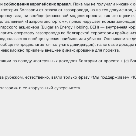
ии соблюдения европейских правил
. Пока мы не получили никаких 
потери» Болгарии от отказа от газопровода, но из тех документов, 
ировку газа, ни вообще финансовой модели проекта, так что оценить
дставленный «Газпром экспортом», прямо нарушает нормы законодат
гарского акционера (Bulgarian Energy Holding, BEH) — внутренняя но
 платить оператору газопровода по болгарской территории крайне ни
 предполагается вообще нулевая прибыль или убыток. Оцениваемые 
. вообще не предполагается получать дивидендов), налоговые доходы 
и невозможно привлечь внешнее финансирование для проекта.
уляции по поводу «потерянных доходов» Болгарии от проекта.» (с) Бо
 за рубежом, естественно, взяли только фразу «Мы поддерживаем «
Болгарии» и ее «поруганный суверенитет».