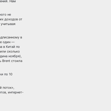
шений. Нам
ного не
их доходов от
, учитывая
одписанному в
ще один —
а в Китай по
 или сколько
дина ноября),
 Brent стоила
ки по 10
й поток»,
тов, интернет-