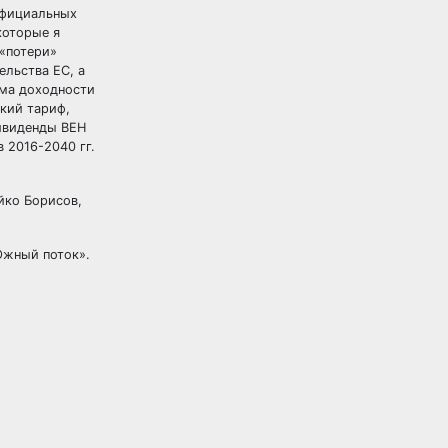
официальных
которые я
 «потери»
ельства ЕС, а
рма доходности
зкий тариф,
дивиденды BEH
в 2016-2040 гг.
йко Борисов,
Южный поток».