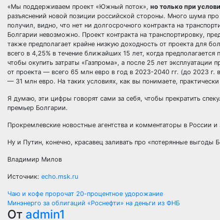
«Мы поддерживаем проект «Южный поток»,
но только при услов
разъяснений новой позиции российской стороны. Много шума про «
получил, видно, что нет ни долгосрочного контракта на транспорт
Болгарии невозможно. Проект контракта на транспортировку, пре
также предполагает крайне низкую доходность от проекта для бол
всего в 4,25% в течение ближайших 15 лет, когда предполагается
чтобы окупить затраты «Газпрома», а после 25 лет эксплуатации
от проекта — всего 65 млн евро в год в 2023-2040 гг. (до 2023 г
— 31 млн евро. На таких условиях, как вы понимаете, практическ
Я думаю, эти цифры говорят сами за себя, чтобы прекратить спек
премьер Болгарии.
Прокремлевские новостные агентства и комментаторы в России и
Ну и Путин, конечно, красавец заливать про «потерянные выгоды 
Владимир Милов
Источник:
echo.msk.ru
Навигация
Чаю и кофе пророчат 20-процентное удорожание
Минэнерго за облигаций «Роснефти» на деньги из ФНБ
по
От
admin1