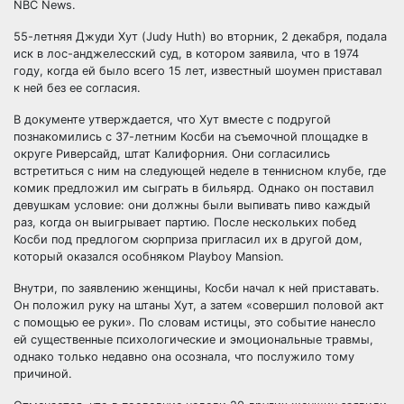
NBC News.
55-летняя Джуди Хут (Judy Huth) во вторник, 2 декабря, подала
иск в лос-анджелесский суд, в котором заявила, что в 1974
году, когда ей было всего 15 лет, известный
шоумен приставал
к ней без ее согласия.
В документе утверждается, что Хут вместе с подругой
познакомились с 37-летним Косби на съемочной площадке в
округе Риверсайд, штат Калифорния. Они согласились
встретиться с ним на следующей неделе в теннисном клубе, где
комик предложил им сыграть в бильярд. Однако он поставил
девушкам условие: они должны были выпивать пиво каждый
раз, когда он выигрывает партию. После нескольких побед
Косби под предлогом сюрприза пригласил их в другой дом,
который оказался особняком Playboy Mansion.
Внутри, по заявлению женщины, Косби начал к ней приставать.
Он положил руку на штаны Хут, а затем «совершил половой акт
с помощью ее руки». По словам истицы, это событие нанесло
ей существенные психологические и эмоциональные травмы,
однако только недавно она осознала, что послужило тому
причиной.