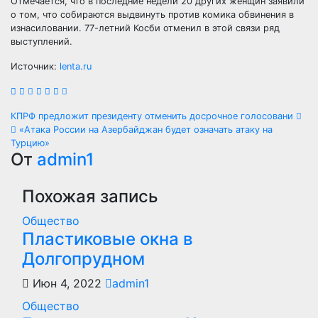
Отмечается, что в последние недели 20 других женщин заявили
о том, что собираются выдвинуть против комика обвинения в
изнасиловании. 77-летний Косби отменил в этой связи ряд
выступлений.
Источник:
lenta.ru
Навигация
КПРФ предложит президенту отменить досрочное голосовани
«Атака России на Азербайджан будет означать атаку на
по
Турцию»
От
admin1
записям
Похожая запись
Общество
Пластиковые окна в
Долгопрудном
Июн 4, 2022
admin1
Общество