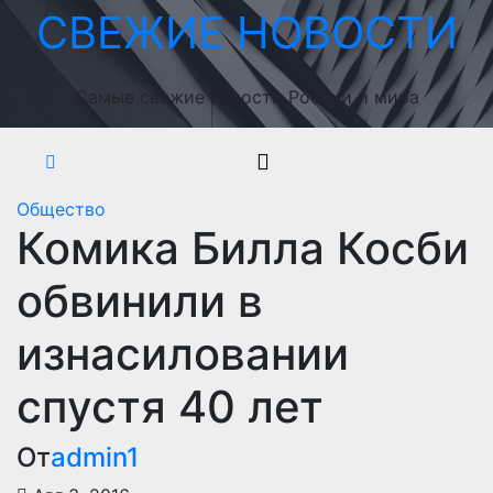
Перейти
СВЕЖИЕ НОВОСТИ
к
содержимому
Самые свежие новости России и мира
Общество
Комика Билла Косби
обвинили в
изнасиловании
спустя 40 лет
От
admin1