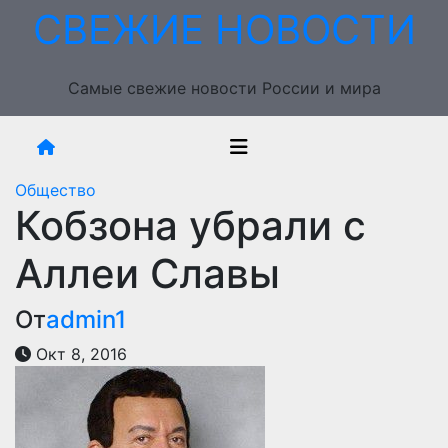
Перейти
СВЕЖИЕ НОВОСТИ
к
содержимому
Самые свежие новости России и мира
Общество
Кобзона убрали с
Аллеи Славы
От
admin1
Окт 8, 2016