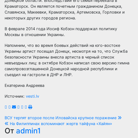
Донецкой области. Впоследствии его семья переехала в
Краматорск. Он является почетным гражданином Донецка,
Славянска, Макеевки, Краматорска, Артемовска, Горловки и
некоторых других городов региона.
В феврале 2014 года Иосиф Кобзон поддержал политику
Москвы в отношении Украины.
Напомним, что во время боевых действий на юго-востоке
Украины артист посещал Донецк, несмотря на то, что Служба
безопасности Украины внесла артиста в черный список
невъездных лиц: в октябре Кобзон написал свою версию гимна
самопровозглашенной Донецкой народной республики и
съездил на гастроли в ДНР и ЛНР.
Екатерина Андреева
Источник:
vesti.lv
Навигация
ВСУ терпят второе после Иловайска крупное поражение
На Филиппинах вспоминают жертв тайфуна «Хайян»
по
От
admin1