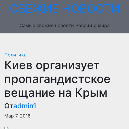
Перейти
СВЕЖИЕ НОВОСТИ
к
содержимому
Самые свежие новости России и мира
Политика
Киев организует
пропагандистское
вещание на Крым
От
admin1
Мар 7, 2016