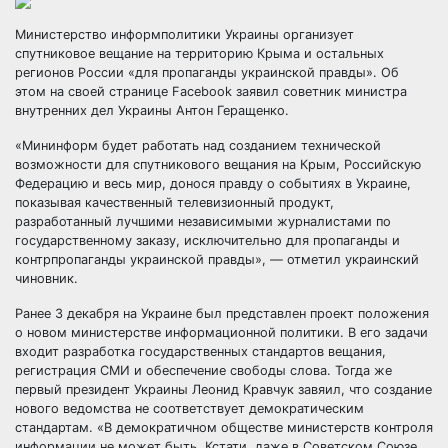
Министерство информполитики Украины организует
спутниковое вещание на территорию Крыма и остальных
регионов России «для пропаганды украинской правды». Об
этом на своей странице Facebook заявил советник министра
внутренних дел Украины Антон Геращенко.
«Мининформ
будет работать над созданием технической
возможности для спутникового вещания на Крым, Российскую
Федерацию и весь мир, донося правду о событиях в Украине,
показывая качественный телевизионный продукт,
разработанный лучшими независимыми журналистами по
государственному заказу, исключительно для пропаганды и
контрпропаганды украинской правды», — отметил украинский
чиновник.
Ранее 3 декабря на Украине был представлен проект положения
о новом министерстве информационной политики. В его задачи
входит разработка государственных стандартов вещания,
регистрация СМИ и обеспечение свободы слова. Тогда же
первый президент Украины Леонид Кравчук завяил, что создание
нового ведомства не соответствует демократическим
стандартам. «В демократичном обществе министерств контроля
информации не может быть. Кстати, даже в Советском Союзе