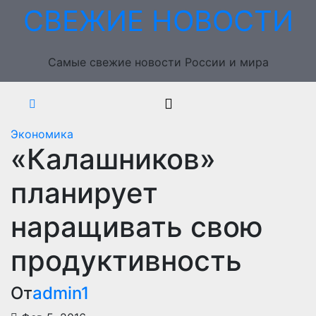
Перейти
СВЕЖИЕ НОВОСТИ
к
содержимому
Самые свежие новости России и мира
Экономика
«Калашников»
планирует
наращивать свою
продуктивность
От
admin1