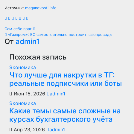
Источник:
meganovosti.info
Навигация
Сам себе враг
«Газпром»: ЕС самостоятельно построит газопроводы
по
От
admin1
записям
Похожая запись
Экономика
Что лучше для накрутки в ТГ:
реальные подписчики или боты
Июн 15, 2026
admin1
Экономика
Какие темы самые сложные на
курсах бухгалтерского учёта
Апр 23, 2026
admin1