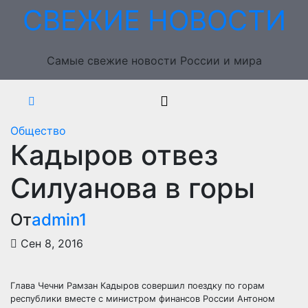
Перейти
СВЕЖИЕ НОВОСТИ
к
содержимому
Самые свежие новости России и мира
Общество
Кадыров отвез
Силуанова в горы
От
admin1
Сен 8, 2016
Глава Чечни Рамзан Кадыров совершил поездку по горам
республики вместе с министром финансов России Антоном