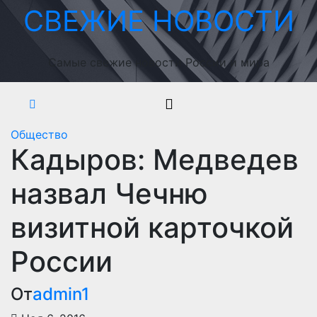
Перейти
СВЕЖИЕ НОВОСТИ
к
содержимому
Самые свежие новости России и мира
Общество
Кадыров: Медведев
назвал Чечню
визитной карточкой
России
От
admin1