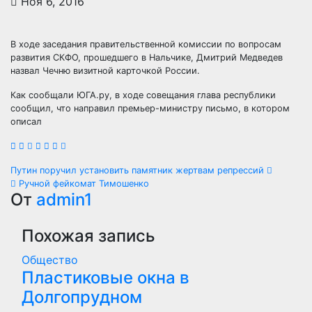
Ноя 6, 2016
В ходе заседания правительственной комиссии по вопросам
развития СКФО, прошедшего в Нальчике, Дмитрий Медведев
назвал Чечню визитной карточкой России.
Как сообщали ЮГА.ру, в ходе совещания глава республики
сообщил, что направил премьер-министру письмо, в котором
описал
Навигация
Путин поручил установить памятник жертвам репрессий
Ручной фейкомат Тимошенко
по
От
admin1
записям
Похожая запись
Общество
Пластиковые окна в
Долгопрудном