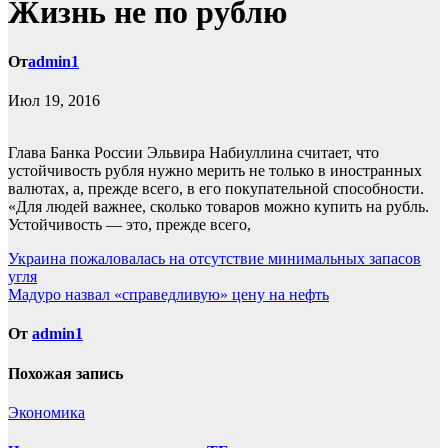
Жизнь не по рублю
От
admin1
Июл 19, 2016
Глава Банка России Эльвира Набиуллина считает, что
устойчивость рубля нужно мерить не только в иностранных
валютах, а, прежде всего, в его покупательной способности.
«Для людей важнее, сколько товаров можно купить на рубль.
Устойчивость — это, прежде всего,
Навигация
Украина пожаловалась на отсутствие минимальных запасов
угля
по
Мадуро назвал «справедливую» цену на нефть
записям
От
admin1
Похожая запись
Экономика