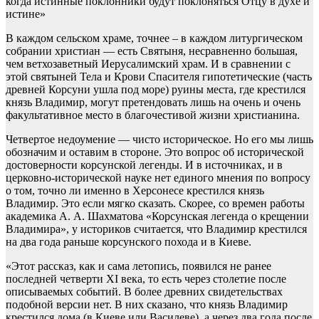
когда истинные поклонники будут поклоняться Отцу в духе и
истине»
В каждом сельском храме, точнее – в каждом литургическом
собрании христиан — есть Святыня, несравненно большая,
чем ветхозаветный Иерусалимский храм. И в сравнении с
этой святыней Тела и Крови Спасителя гипотетические (часть
древней Корсуни ушла под море) руины места, где крестился
князь Владимир, могут претендовать лишь на очень и очень
факультативное место в благочестивой жизни христианина.
Четвертое недоумение — чисто историческое. Но его мы лишь
обозначим и оставим в стороне. Это вопрос об исторической
достоверности корсунской легенды. И в источниках, и в
церковно-исторической науке нет единого мнения по вопросу
о том, точно ли именно в Херсонесе крестился князь
Владимир. Это если мягко сказать. Скорее, со времен работы
академика А. А. Шахматова «Корсунская легенда о крещении
Владимира», у историков считается, что Владимир крестился
на два года раньше корсунского похода и в Киеве.
«Этот рассказ, как и сама летопись, появился не ранее
последней четверти XI века, то есть через столетие после
описываемых событий. В более древних свидетельствах
подобной версии нет. В них сказано, что князь Владимир
крестился дома (в Киеве или Василеве), а через два года после