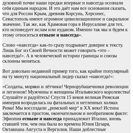
духовной почве наши предки впервые и навсегда осознали
себя единым народом. И это даёт нам все основания сказать,
что для России Крым, древняя Корсунь, Херсонес,
Севастополь имеют огромное цивилизационное и сакральное
значение. Так же, как Храмовая гора в Иерусалиме для тех,
кто исповедует ислам или иудаизм. Именно так мы и будем к
этому относиться
отныне и навсегда
».
Слово «навсегда» как-то сразу подрывает доверие к тексту.
Лишь Бог из Своей Вечности может говорить «это –
навсегда!». А в человеческой истории границы и союзы
склонны меняться.
Вот довольно недавний пример того, как крайне популярный
на ту минуту национальный лидер сказал «навсегда!»:
«Солдаты, моряки и лётчики! Чернорубашечники революции
и легионов! Мужчины и женщины Итальянского королевства!
Слушайте и радуйтесь! Спустя 15 веков великая Римская
империя возродилась на фатальных и нетленных холмах
Рима! Мы воссоздали „римский мир“ в XX веке! Истина
заключается в простом, окончательном и необратимом факте:
Эфиопия
отныне и навсегда
принадлежит Италии, вновь
ставшей тем, чем она была во времена Юлия Цезаря,
Октавиана Августа и Вергилия. Наши доблестные