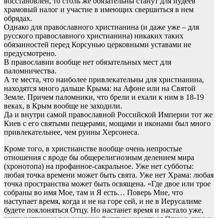
восстановлен, то столь же обязательны станут для иудеев
храмовый налог и участие в имеющих свершиться в нем
обрядах.
Однако для православного христианина (и даже уже – для
русского православного христианина) никаких таких
обязанностей перед Корсунью церковными уставами не
предусмотрено.
В православии вообще нет обязательных мест для
паломничества.
А те места, что наиболее привлекательны для христианина,
находятся много дальше Крыма: на Афоне или на Святой
Земле. Причем паломники, что брели и ехали к ним в 18-19
веках, в Крым вообще не заходили.
Да и внутри самой православной Российской Империи тот же
Киев с его святыми пещерами, мощами и иконами был много
привлекательнее, чем руины Херсонеса.
Кроме того, в христианстве вообще очень непростые
отношения с вроде бы общерелигиозным делением мира
(хронотопа) на профанное-сакральное. Уже нет субботы:
любая точка времени может быть свята. Уже нет Храма: любая
точка пространства может быть освящена. «Где двое или трое
собраны во имя Мое, там и Я есть… Поверь Мне, что
наступает время, когда и не на горе сей, и не в Иерусалиме
будете поклоняться Отцу. Но настанет время и настало уже,