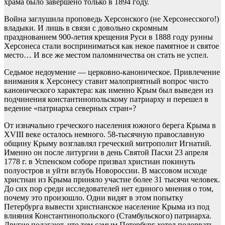
храма было завершено только в 1894 году.
Война заглушила проповедь Херсонского (не Херсонесского!)
владыки. И лишь в связи с довольно скромным
празднованием 900-летия крещения Руси в 1888 году руины
Херсонеса стали восприниматься как некое памятное и святое
место… И все же местом паломничества он стать не успел.
Седьмое недоумение — церковно-каноническое. Привлечение
внимания к Херсонесу ставит малоприятный вопрос чисто
канонического характера: как именно Крым был выведен из
подчинения константинопольскому патриарху и перешел в
ведение «патриарха северных стран»?
От изначально греческого населения южного берега Крыма в
XVIII веке осталось немного. 58-тысячную православную
общину Крыму возглавлял греческий митрополит Игнатий.
Именно он после литургии в день Святой Пасхи 23 апреля
1778 г. в Успенском соборе призвал христиан покинуть
полуостров и уйти вглубь Новороссии. В массовом исходе
христиан из Крыма приняло участие более 31 тысячи человек.
До сих пор среди исследователей нет единого мнения о том,
почему это произошло. Одни видят в этом попытку
Петербурга вывести христианское население Крыма из под
влияния Константинопольского (Стамбульского) патриарха.
Другие полагают, что тем самым Петербург хотел подорвать