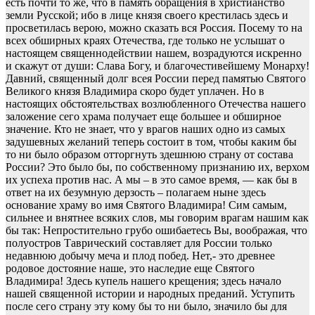
есть почти то же, что в память обращения в христианство
земли Русской; ибо в лице князя своего крестилась здесь и
просветилась верою, можно сказать вся Россия. Посему то на
всех обширных краях Отечества, где только не услышат о
настоящем священнодействии нашем, возрадуются искренно
и скажут от души: Слава Богу, и благочестивейшему Монарху!
Давний, священный долг всея России перед памятью Святого
Великого князя Владимира скоро будет уплачен. Но в
настоящих обстоятельствах возлюбленного Отечества нашего
заложение сего храма получает еще большее и обширное
значение. Кто не знает, что у врагов наших одно из самых
задушевных желаний теперь состоит в том, чтобы каким бы
то ни было образом отторгнуть здешнюю страну от состава
России? Это было бы, по собственному признанию их, верхом
их успеха против нас. А мы – в это самое время, — как бы в
ответ на их безумную дерзость – полагаем ныне здесь
основание храму во имя Святого Владимира! Сим самым,
сильнее и внятнее всяких слов, мы говорим врагам нашим как
бы так: Непростительно грубо ошибаетесь Вы, воображая, что
полуостров Таврический составляет для России только
недавнюю добычу меча и плод побед. Нет,- это древнее
родовое достояние наше, это наследие еще Святого
Владимира! Здесь купель нашего крещения; здесь начало
нашей священной истории и народных преданий. Уступить
после сего страну эту кому бы то ни было, значило бы для