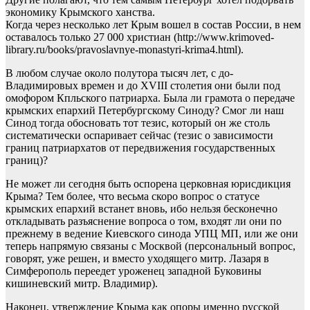
экономику Крымского ханства.
Когда через несколько лет Крым вошел в состав России, в нем
оставалось только 27 000 христиан (http://www.krimoved-
library.ru/books/pravoslavnye-monastyri-krima4.html).
В любом случае около полутора тысяч лет, с до-
Владимировых времен и до XVIII столетия они были под
омофором Кпльского патриарха. Была ли грамота о передаче
крымских епархий Петербургскому Синоду? Смог ли наш
Синод тогда обосновать тот тезис, который он же столь
систематически оспаривает сейчас (тезис о зависимости
границ патриархатов от передвижения государственных
границ)?
Не может ли сегодня быть оспорена церковная юрисдикция
Крыма? Тем более, что весьма скоро вопрос о статусе
крымских епархий встанет вновь, ибо нельзя бесконечно
откладывать разъяснение вопроса о том, входят ли они по
прежнему в ведение Киевского синода УПЦ МП, или же они
теперь напрямую связаны с Москвой (персональный вопрос,
говорят, уже решен, и вместо уходящего митр. Лазаря в
Симферополь переедет уроженец западной Буковины
кишиневский митр. Владимир).
Наконец, утверждение Крыма как опоры именно русской