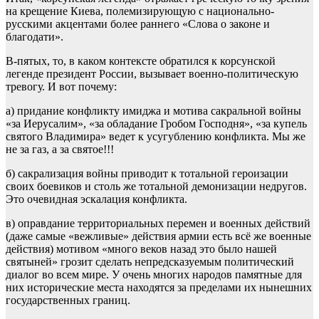
на крещение Киева, полемизирующую с национально-
русскими акцентами более раннего «Слова о законе и
благодати».
В-пятых, то, в каком контексте обратился к корсунской
легенде президент России, вызывает военно-политическую
тревогу. И вот почему:
а) придание конфликту имиджа и мотива сакральной войны
«за Иерусалим», «за обладание Гробом Господня», «за купель
святого Владимира» ведет к усугублению конфликта. Мы же
не за газ, а за святое!!!
б) сакрализация войны приводит к тотальной героизации
своих боевиков и столь же тотальной демонизации недругов.
Это очевидная эскалация конфликта.
в) оправдание территориальных перемен и военных действий
(даже самые «вежливые» действия армии есть всё же военные
действия) мотивом «много веков назад это было нашей
святыней» грозит сделать непредсказуемым политический
диалог во всем мире. У очень многих народов памятные для
них исторические места находятся за пределами их нынешних
государственных границ.