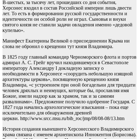
В-шестых, за тысячу лет, прошедших со дня события,
Херсонес входил в состав Российской империи лишь двести
лет. То есть в формировании русской государственности и
идентичности он особой роли не играл. Сыновья и внуки
святого князя не ставили задачи овладения именно «дедовой
купелью».
Манифест Екатерины Великой о присоединении Крыма ни
слова не обронил о крещении тут князя Владимира.
В 1825 году главный командир Черноморского флота и портов
адмирал А. С. Грейг вручил находившемуся в Севастополе
императору Александру I докладную записку о
необходимости в Херсонесе «соорудить небольшую изящной
архитектуры церковь», посвященную крещению князя
Владимира, «с устроением при оной богадельни для тридцати
человек дряхлых и неимущих, которые бы, прославляя имя
Божие, имели надзор как за храмом, так и за самими
развалинами». Предложение получило одобрение Государя. С
1827 года начались археологические изыскания – пока еще
исключительно для обнаружения древней
церкви. http://www.srcc.msu.ru/bib_roc/jmp/08/08-08/13.htm
История создания нынешнего Херсонесского Владимирского
храма связана с именем архиепископа Иннокентия (Борисова).