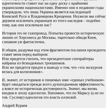
идентичности ставит нас на одну доску с крайними
украинскими националистами. Именно они в недавние годы
утверждали, что лишь Украина является наследницей
Киевской Руси и Владимирова Крещения. Неужели мы сейчас
дерзнем исключать украинцев из этого наследия – подобно
тому, как они исключали нас?
История это не газопровод. Попытка провести историческую
линию от Херсонеса до Москвы, тщательно обходя Киев,
слишком уж фантастична.
В общем, раздумья над этим фрагментом послания президента
ставят меня перед выбором:
Или придется считать, что президентские спичрайтеры
набраны из безнадежных троешников.
Или же придется придти к выводу о том, что «эта экскурсия
велась для колхозников».
И, значит, от историков и пишемых ими «единых учебников»
будет ожидаться прежде всего духоподъемная эффективность,
а вовсе не историческая достоверность. Значит, мы вновь
входим в эпоху идеологии. Напомню, что по Марксу (а не по
тов. Суслову) идеология это власть иллюзий.
Андрей Кураев