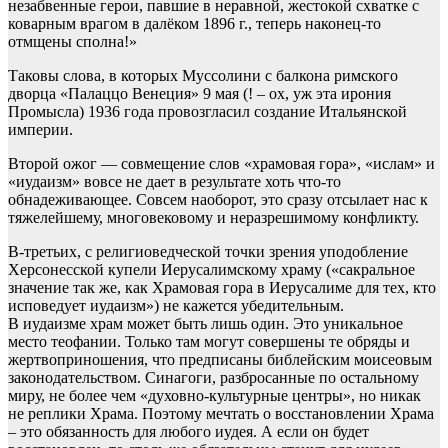
незабвенные герои, павшие в неравной, жестокой схватке с
коварным врагом в далёком 1896 г., теперь наконец-то
отмщены сполна!»
Таковы слова, в которых Муссолини с балкона римского
дворца «Палаццо Венеция» 9 мая (! – ох, уж эта ирония
Промысла) 1936 года провозгласил создание Итальянской
империи.
Второй ожог — совмещение слов «храмовая гора», «ислам» и
«иудаизм» вовсе не дает в результате хоть что-то
обнадеживающее. Совсем наоборот, это сразу отсылает нас к
тяжелейшему, многовековому и неразрешимому конфликту.
В-третьих, с религиоведческой точки зрения уподобление
Херсонесской купели Иерусалимскому храму («сакральное
значение так же, как Храмовая гора в Иерусалиме для тех, кто
исповедует иудаизм») не кажется убедительным.
В иудаизме храм может быть лишь один. Это уникальное
место теофании. Только там могут совершены те обряды и
жертвоприношения, что предписаны библейским моисеовым
законодательством. Синагоги, разбросанные по остальному
миру, не более чем «духовно-культурные центры», но никак
не реплики Храма. Поэтому мечтать о восстановлении Храма
– это обязанность для любого иудея. А если он будет