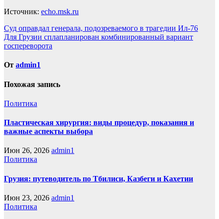
Источник:
echo.msk.ru
Навигация
Суд оправдал генерала, подозреваемого в трагедии Ил-76
Для Грузии сплапланирован комбинированный вариант
по
госпереворота
записям
От
admin1
Похожая запись
Политика
Пластическая хирургия: виды процедур, показания и
важные аспекты выбора
Июн 26, 2026
admin1
Политика
Грузия: путеводитель по Тбилиси, Казбеги и Кахетии
Июн 23, 2026
admin1
Политика