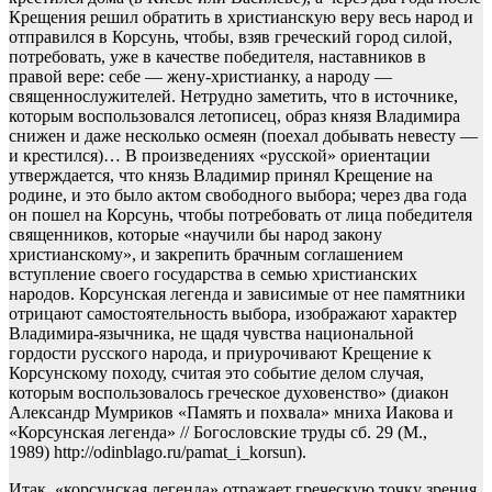
Крещения решил обратить в христианскую веру весь народ и
отправился в Корсунь, чтобы, взяв греческий город силой,
потребовать, уже в качестве победителя, наставников в
правой вере: себе — жену-христианку, а народу —
священнослужителей. Нетрудно заметить, что в источнике,
которым воспользовался летописец, образ князя Владимира
снижен и даже несколько осмеян (поехал добывать невесту —
и крестился)… В произведениях «русской» ориентации
утверждается, что князь Владимир принял Крещение на
родине, и это было актом свободного выбора; через два года
он пошел на Корсунь, чтобы потребовать от лица победителя
священников, которые «научили бы народ закону
христианскому», и закрепить брачным соглашением
вступление своего государства в семью христианских
народов. Корсунская легенда и зависимые от нее памятники
отрицают самостоятельность выбора, изображают характер
Владимира-язычника, не щадя чувства национальной
гордости русского народа, и приурочивают Крещение к
Корсунскому походу, считая это событие делом случая,
которым воспользовалось греческое духовенство» (диакон
Александр Мумриков «Память и похвала» мниха Иакова и
«Корсунская легенда» // Богословские труды сб. 29 (М.,
1989) http://odinblago.ru/pamat_i_korsun).
Итак, «корсунская легенда» отражает греческую точку зрения