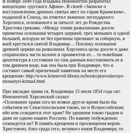
В ноябре 1849 года Владыка Иннокентий разработал
концепцию «русского Афона». В своей «Записке о
восстановлении древних святых мест по горам Крымским»,
поданной в Синод, он отметил значение легендарного
Херсонеса, основанного за пятьсот лет до Рождества
Христова греками. «Между этими развалинами доселе
приметны основания четырех церквей, трех меньших и одной
большей, которую не без причины признают за соборную, в
коей крестился святой Владимир… Поелику основания
древней церкви на развалинах Херсонеса целы доселе и даже
сохранились части колонн и орнаментов ее… то новейшая
архитектура в состоянии по сим данным восстановить ее в
том древнем виде, как она была при Владимире, что и
составит самый приличный памятник на месте его
крещения» http://www.krimoved-library.ru/books/pravoslavnye-
monastyri-krima4.html
При закладке храма св. Владимира 15 июля 1854 года свт.
Иннокентий Херсонский сказал:
«Основание храма сего во всякое другое время было бы
событием не Севастопольским токмо, но и Всероссийским;
ибо кем созидается этот храм? Не здешним токмо градом и
даже не одною нашею Россиею. По какому побуждению
созиждется он? В память крещения и просвещения верою
Христовою, близ града сего, великого князя Владимира; то