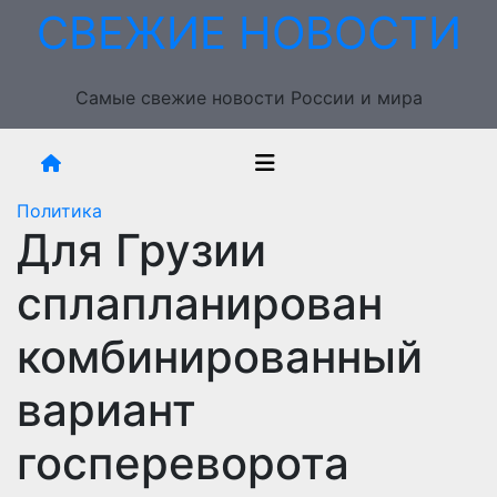
Перейти
СВЕЖИЕ НОВОСТИ
к
содержимому
Самые свежие новости России и мира
Политика
Для Грузии
сплапланирован
комбинированный
вариант
госпереворота