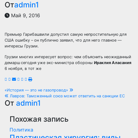
От
admin1
Май 9, 2016
Премьер Гарибашвили допустил самую непростительную для
США ошибку – он публично заявил, что для него главное —
интересы Грузии.
Грузии многих интересует вопрос: чем объяснить неожиданный
демарш
сегодня уже экс-министра обороны
Ираклия Аласания
6 ноября, в тот же
Навигация
«История — это не газопровод»
Лавров: Таможенный союз может ответить на санкции ЕС
по
От
admin1
записям
Похожая запись
Политика
Пластическая хирургия: виды