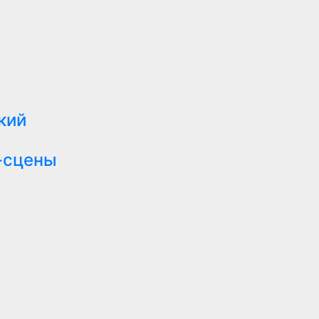
кий
-сцены