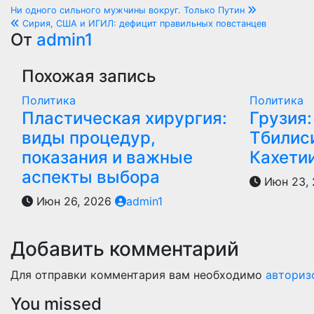
Навигация
Ни одного сильного мужчины вокруг. Только Путин
Сирия, США и ИГИЛ: дефицит правильных повстанцев
по
От
admin1
записям
Похожая запись
Политика
Политика
Пластическая хирургия:
Грузия:
виды процедур,
Тбилиси
показания и важные
Кахети
аспекты выбора
Июн 23,
Июн 26, 2026
admin1
Добавить комментарий
Для отправки комментария вам необходимо
авториз
You missed