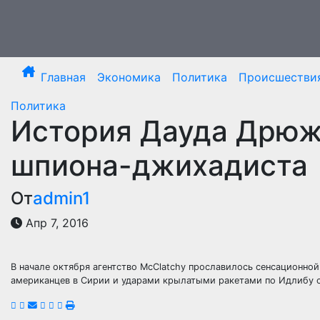
Перейти
к
содержимому
Главная
Экономика
Политика
Происшестви
Политика
История Дауда Дрюж
шпиона-джихадиста
От
admin1
Апр 7, 2016
В начале октября агентство McClatchy прославилось сенсационной 
американцев в Сирии и ударами крылатыми ракетами по Идлибу с