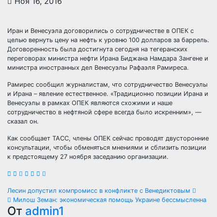
Ноя 16, 2016
Иран и Венесуэла договорились о сотрудничестве в ОПЕК с
целью вернуть цену на нефть к уровню 100 долларов за баррель.
Договоренность была достигнута сегодня на тегеранских
переговорах министра нефти Ирана Биджана Намдара Зангене и
министра иностранных дел Венесуэлы
Рафаэля Рамиреса.
Рамирес сообщил журналистам, что сотрудничество Венесуэлы
и Ирана – явление естественное. «Традиционно позиции Ирана и
Венесуэлы в рамках ОПЕК являются схожими и наше
сотрудничество в нефтяной сфере всегда было искренним», —
сказал он.
Как сообщает ТАСС, члены ОПЕК сейчас проводят двусторонние
консультации, чтобы обменяться мнениями и сблизить позиции
к предстоящему 27 ноября заседанию организации.
Навигация
Лесин допустил компромисс в конфликте с Венедиктовым
Милош Земан: экономическая помощь Украине бессмысленна
по
От
admin1