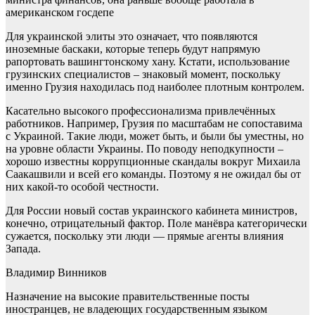
американском госдепе
Для украинской элиты это означает, что появляются
иноземные баскаки, которые теперь будут напрямую
рапортовать вашингтонскому хану. Кстати, использование
грузинских специалистов – знаковый момент, поскольку
именно Грузия находилась под наиболее плотным контролем.
Касательно высокого профессионализма привлечённых
работников. Например, Грузия по масштабам не сопоставима
с Украиной. Такие люди, может быть, и были бы уместны, но
на уровне области Украины. По поводу неподкупности –
хорошо известны коррупционные скандалы вокруг Михаила
Саакашвили и всей его команды. Поэтому я не ожидал бы от
них какой-то особой честности.
Для России новый состав украинского кабинета министров,
конечно, отрицательный фактор. Поле манёвра категорически
сужается, поскольку эти люди — прямые агенты влияния
Запада.
Владимир Винников
Назначение на высокие правительственные посты
иностранцев, не владеющих государственным языком