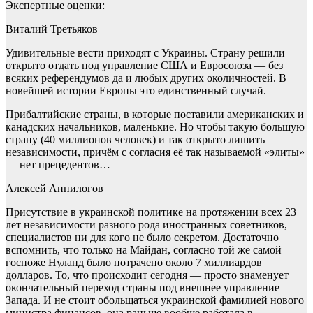
Экспертные оценки:
Виталий Третьяков
Удивительные вести приходят с Украины. Страну решили
открыто отдать под управление США и Евросоюза — без
всяких референдумов да и любых других околичностей. В
новейшей истории Европы это единственный случай.
Прибалтийские страны, в которые поставили американских и
канадских начальников, маленькие. Но чтобы такую большую
страну (40 миллионов человек) и так открыто лишить
независимости, причём с согласия её так называемой «элиты»
— нет прецедентов…
Алексей Анпилогов
Присутствие в украинской политике на протяжении всех 23
лет независимости разного рода иностранных советников,
специалистов ни для кого не было секретом. Достаточно
вспомнить, что только на Майдан, согласно той же самой
госпоже Нуланд было потрачено около 7 миллиардов
долларов. То, что происходит сегодня — просто знаменует
окончательный переход страны под внешнее управление
Запада. И не стоит обольщаться украинской фамилией нового
министра финансов, она раньше вообще работала в