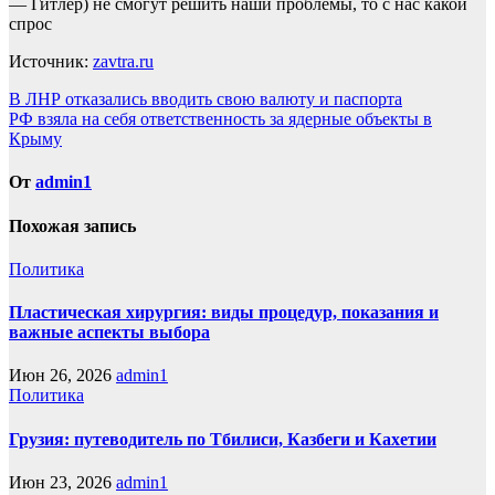
— Гитлер) не смогут решить наши проблемы, то с нас какой
спрос
Источник:
zavtra.ru
Навигация
В ЛНР отказались вводить свою валюту и паспорта
РФ взяла на себя ответственность за ядерные объекты в
по
Крыму
записям
От
admin1
Похожая запись
Политика
Пластическая хирургия: виды процедур, показания и
важные аспекты выбора
Июн 26, 2026
admin1
Политика
Грузия: путеводитель по Тбилиси, Казбеги и Кахетии
Июн 23, 2026
admin1