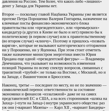
давления на Россию. Тем более, что каких-либо «лишних»
денег у Запада для Украины нет.
Второе — поскольку главой Нацбанка Украины уже является
протеже Петра Порошенко Валерия Гонтарева, назначение на
ключевые посты финансово-экономического блока
правительства или «президентских», или «премьерских»
кандидатур (а других в Киеве не было и нет) привело бы к
политическому (в первом случае) или к правительственному
(во втором случае) «клинчу». Поэтому и пришлось «позвать
варягов», которые не вызывают категорического отторжения
ни у Порошенко, ни у Яценюка. При этом стоит отметить
также назначение министром энергетики вместо Юрия
Продана еще одной «президентской фигуры» — Владимира
Демчишина, что указывает на возможность изменения
позиций Украины по всему спектру вопросов, связанных с
транзитной «трубой»: не только на Востоке, с Москвой, но и
на Западе, с Вашингтоном и Брюсселем.
Наконец, третье — последнее по месту, но не по значению —
символический перенос ответственности за состояние
экономики и финансов «нэзалэжной» даже не на самих
представителей ЕС и США, а на всех сторонников «шляха на
Захид» («пути на Запад») внутри украинского общества: раз
уж они («вариант Мазепы» — Карл XII , «вариант Бандеры»