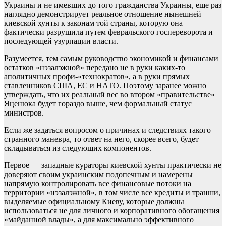
Украины и не имевших до того гражданства Украины, еще раз
наглядно демонстрирует реальное отношение нынешней
киевской хунты к законам той страны, которую она
фактически разрушила путем февральского госпереворота и
последующей узурпации власти.
Разумеется, тем самым руководство экономикой и финансами
остатков «нэзалэжной» передано не в руки каких-то
аполитичных профи-«технократов», а в руки прямых
ставленников США, ЕС и НАТО. Поэтому заранее можно
утверждать, что их реальный вес во втором «правительстве»
Яценюка будет гораздо выше, чем формальный статус
министров.
Если же задаться вопросом о причинах и следствиях такого
странного маневра, то ответ на него, скорее всего, будет
складываться из следующих компонентов.
Первое — западные кураторы киевской хунты практически не
доверяют своим украинским подопечным и намерены
напрямую контролировать все финансовые потоки на
территории «нэзалэжной», в том числе все кредиты и транши,
выделяемые официальному Киеву, которые должны
использоваться не для личного и корпоративного обогащения
«майданной влады», а для максимально эффективного