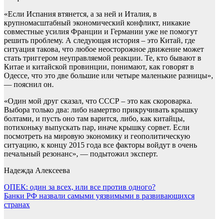
«Если Испания втянется, а за ней и Италия, в
крупномасштабный экономический конфликт, никакие
совместные усилия Франции и Германии уже не помогут
решить проблему. А следующая история – это Китай, где
ситуация такова, что любое неосторожное движение может
стать триггером неуправляемой реакции. Те, кто бывают в
Китае и китайской провинции, понимают, как говорят в
Одессе, что это две большие или четыре маленькие разницы»,
— пояснил он.
«Один мой друг сказал, что СССР – это как скороварка.
Выбора только два: либо намертво прикручивать крышку
болтами, и пусть оно там варится, либо, как китайцы,
потихоньку выпускать пар, иначе крышку сорвет. Если
посмотреть на мировую экономику и геополитическую
ситуацию, к концу 2015 года все факторы войдут в очень
печальный резонанс», — подытожил эксперт.
Надежда Алексеева
Навигация
ОПЕК: один за всех, или все против одного?
Банки РФ назвали самыми уязвимыми в развивающихся
по
странах
записям