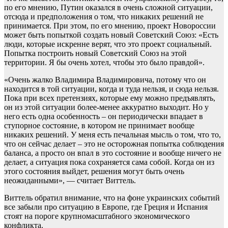
по его мнению, Путин оказался в очень сложной ситуации,
отсюда и предположения о том, что никаких решений не
принимается. При этом, по его мнению, проект Новороссии
может быть попыткой создать новый Советский Союз: «Есть
люди, которые искренне верят, что это проект социальный.
Попытка построить новый Советский Союз на этой
территории. Я бы очень хотел, чтобы это было правдой».
«Очень жалко Владимира Владимировича, потому что он
находится в той ситуации, когда и туда нельзя, и сюда нельзя.
Пока при всех претензиях, которые ему можно предъявлять,
он из этой ситуации более-менее аккуратно выходит. Но у
него есть одна особенность – он периодически впадает в
ступорное состояние, в котором не принимает вообще
никаких решений. У меня есть печальная мысль о том, что то,
что он сейчас делает – это не осторожная попытка соблюдения
баланса, а просто он впал в это состояние и вообще ничего не
делает, а ситуация пока сохраняется сама собой. Когда он из
этого состояния выйдет, решения могут быть очень
неожиданными», — считает Виттель.
Виттель обратил внимание, что на фоне украинских событий
все забыли про ситуацию в Европе, где Греция и Испания
стоят на пороге крупномасштабного экономического
конфликта.