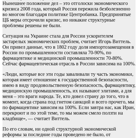
Нынешнее положение дел – это отголоски экономического
кризиса 2008 года, который Россия пережила безболезненно
во многом благодаря политике Центробанка. Предпринятые
ЦБ меры отсрочили кризис, но никакие структурные
проблемы решены не были.
Ситуация на Украине стала для России ускорителем
застарелых экономических проблем, считает Игорь Виттель.
Он привел данные, что в 1802 году доля импортозамещения в
России по промышленности составляла 70-90%, по
фармацевтике и медицинской промышленности 70-80%.
Сейчас фармацевтическая отрасль в России зависима на 100%.
«Люди, которые все эти годы заваливали ту часть экономики,
которая имеет отношение к государственной безопасности,
имею в виду продовольственную безопасность, фармацевтику,
медицинскую промышленность, их называют элитами, а для
меня – это враги народа. Те, кто довел страну до того, что в
момент, когда страна под гнетом санкций и всего прочего, мы
по фармацевтике зависим на 100%. Если завтра нас, как Иран,
перекроют и по этой теме, то мы можем смело ползти на
кладбище», — считает Виттель.
По его словам, ни одной структурной экономической
реформы за последние годы проведено не было, от