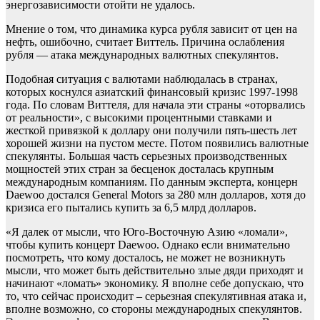
энергозависимости отойти не удалось.
Мнение о том, что динамика курса рубля зависит от цен на
нефть, ошибочно, считает Виттель. Причина ослабления
рубля — атака международных валютных спекулянтов.
Подобная ситуация с валютами наблюдалась в странах,
которых коснулся азиатский финансовый кризис 1997-1998
года. По словам Виттеля, для начала эти страны «оторвались
от реальности», с высокими процентными ставками и
жесткой привязкой к доллару они получили пять-шесть лет
хорошей жизни на пустом месте. Потом появились валютные
спекулянты. Большая часть серьезных производственных
мощностей этих стран за бесценок досталась крупным
международным компаниям. По данным эксперта, концерн
Daewoo достался General Motors за 280 млн долларов, хотя до
кризиса его пытались купить за 6,5 млрд долларов.
«Я далек от мысли, что Юго-Восточную Азию «ломали»,
чтобы купить концерт Daewoo. Однако если внимательно
посмотреть, что кому досталось, не может не возникнуть
мысли, что может быть действительно злые дяди приходят и
начинают «ломать» экономику. Я вполне себе допускаю, что
то, что сейчас происходит – серьезная спекулятивная атака и,
вполне возможно, со стороны международных спекулянтов.