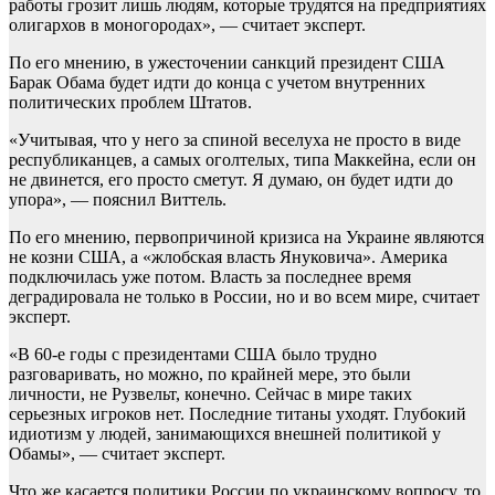
работы грозит лишь людям, которые трудятся на предприятиях
олигархов в моногородах», — считает эксперт.
По его мнению, в ужесточении санкций президент США
Барак Обама будет идти до конца с учетом внутренних
политических проблем Штатов.
«Учитывая, что у него за спиной веселуха не просто в виде
республиканцев, а самых оголтелых, типа Маккейна, если он
не двинется, его просто сметут. Я думаю, он будет идти до
упора», — пояснил Виттель.
По его мнению, первопричиной кризиса на Украине являются
не козни США, а «жлобская власть Януковича». Америка
подключилась уже потом. Власть за последнее время
деградировала не только в России, но и во всем мире, считает
эксперт.
«В 60-е годы с президентами США было трудно
разговаривать, но можно, по крайней мере, это были
личности, не Рузвельт, конечно. Сейчас в мире таких
серьезных игроков нет. Последние титаны уходят. Глубокий
идиотизм у людей, занимающихся внешней политикой у
Обамы», — считает эксперт.
Что же касается политики России по украинскому вопросу, то,