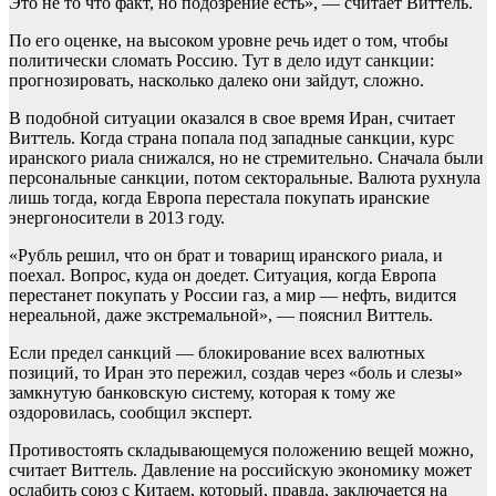
Это не то что факт, но подозрение есть», — считает Виттель.
По его оценке, на высоком уровне речь идет о том, чтобы
политически сломать Россию. Тут в дело идут санкции:
прогнозировать, насколько далеко они зайдут, сложно.
В подобной ситуации оказался в свое время Иран, считает
Виттель. Когда страна попала под западные санкции, курс
иранского риала снижался, но не стремительно. Сначала были
персональные санкции, потом секторальные. Валюта рухнула
лишь тогда, когда Европа перестала покупать иранские
энергоносители в 2013 году.
«Рубль решил, что он брат и товарищ иранского риала, и
поехал. Вопрос, куда он доедет. Ситуация, когда Европа
перестанет покупать у России газ, а мир — нефть, видится
нереальной, даже экстремальной», — пояснил Виттель.
Если предел санкций — блокирование всех валютных
позиций, то Иран это пережил, создав через «боль и слезы»
замкнутую банковскую систему, которая к тому же
оздоровилась, сообщил эксперт.
Противостоять складывающемуся положению вещей можно,
считает Виттель. Давление на российскую экономику может
ослабить союз с Китаем, который, правда, заключается на