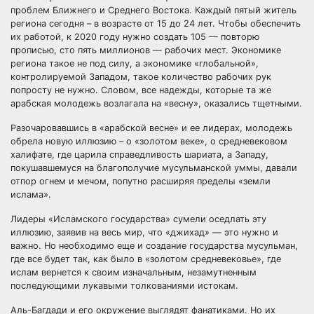
проблем Ближнего и Среднего Востока. Каждый пятый житель
региона сегодня – в возрасте от 15 до 24 лет. Чтобы обеспечить
их работой, к 2020 году нужно создать 105 — повторю
прописью, сто пять миллионов — рабочих мест. Экономике
региона такое не под силу, а экономике «глобальной»,
контролируемой Западом, такое количество рабочих рук
попросту не нужно. Словом, все надежды, которые та же
арабская молодежь возлагала на «весну», оказались тщетными.
Разочаровавшись в «арабской весне» и ее лидерах, молодежь
обрела новую иллюзию – о «золотом веке», о средневековом
халифате, где царила справедливость шариата, а Западу,
покушавшемуся на благополучие мусульманской уммы, давали
отпор огнем и мечом, попутно расширяя пределы «земли
ислама».
Лидеры «Исламского государства» сумели оседлать эту
иллюзию, заявив на весь мир, что «джихад» — это нужно и
важно. Но необходимо еще и создание государства мусульман,
где все будет так, как было в «золотом средневековье», где
ислам вернется к своим изначальным, незамутненным
последующими лукавыми толкованиями истокам.
Аль-Багдади и его окружение выглядят фанатиками. Но их