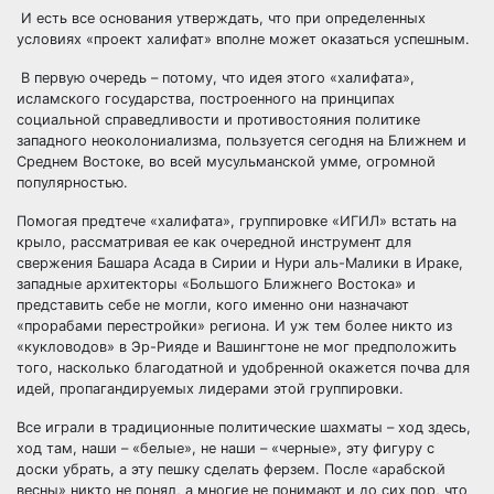
И есть все основания утверждать, что при определенных
условиях «проект халифат» вполне может оказаться успешным.
В первую очередь – потому, что идея этого «халифата»,
исламского государства, построенного на принципах
социальной справедливости и противостояния политике
западного неоколониализма, пользуется сегодня на Ближнем и
Среднем Востоке, во всей мусульманской умме, огромной
популярностью.
Помогая предтече «халифата», группировке «ИГИЛ» встать на
крыло, рассматривая ее как очередной инструмент для
свержения Башара Асада в Сирии и Нури аль-Малики в Ираке,
западные архитекторы «Большого Ближнего Востока» и
представить себе не могли, кого именно они назначают
«прорабами перестройки» региона. И уж тем более никто из
«кукловодов» в Эр-Рияде и Вашингтоне не мог предположить
того, насколько благодатной и удобренной окажется почва для
идей, пропагандируемых лидерами этой группировки.
Все играли в традиционные политические шахматы – ход здесь,
ход там, наши – «белые», не наши – «черные», эту фигуру с
доски убрать, а эту пешку сделать ферзем. После «арабской
весны» никто не понял, а многие не понимают и до сих пор, что