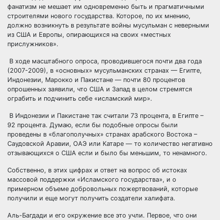
фанатизм не мешает им одновременно быть и прагматичными
строителями нового государства. Которое, по их мнению,
должно возникнуть в результате войны мусульман с неверными
из США и Европы, опирающихся на своих «местных
прислужников».
В ходе масштабного опроса, проводившегося почти два года
(2007-2009), в «основных» мусульманских странах — Египте,
Индонезии, Марокко и Пакистане — почти 80 процентов
опрошенных заявили, что США и Запад в целом стремятся
ограбить и подчинить себе «исламский мир».
В Индонезии и Пакистане так считали 73 процента, в Египте –
92 процента. Думаю, если бы подобные опросы были
проведены в «благополучных» странах арабского Востока –
Саудовской Аравии, ОАЭ или Катаре — то количество негативно
отзывающихся о США если и было бы меньшим, то ненамного.
Собственно, в этих цифрах и ответ на вопрос об истоках
массовой поддержки «Исламского государства», и о
примерном объеме добровольных пожертвований, которые
получили и еще могут получить создатели халифата.
Аль-Багдади и его окружение все это учли. Первое, что они