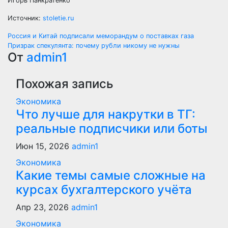
Игорь Панкратенко
Источник:
stoletie.ru
Навигация
Россия и Китай подписали меморандум о поставках газа
Призрак спекулянта: почему рубли никому не нужны
по
От
admin1
записям
Похожая запись
Экономика
Что лучше для накрутки в ТГ:
реальные подписчики или боты
Июн 15, 2026
admin1
Экономика
Какие темы самые сложные на
курсах бухгалтерского учёта
Апр 23, 2026
admin1
Экономика