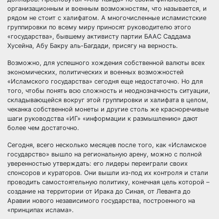
организационным и военным возможностям, что называется, и
рядом не стоит с халифатом. А многочисленные исламистские
группировки по всему миру приносят руководителю этого
«государства», бывшему активисту партии БААС Саддама
Хусейна, Абу Бакру аль-Багдади, присягу на верность.
Возможно, для успешного хождения собственной валюты всех
экономических, политических и военных возможностей
«Исламского государства» сегодня еще недостаточно. Но для
того, чтобы понять всю сложность и неоднозначность ситуации,
складывающейся вокруг этой группировки и халифата в целом,
чеканка собственной монеты и другие столь же красноречивые
шаги руководства «ИГ» «информации к размышлению» дают
более чем достаточно.
Сегодня, всего несколько месяцев после того, как «Исламское
государство» вышло на региональную арену, можно с полной
уверенностью утверждать: его лидеры переиграли своих
спонсоров и кураторов. Они вышли из-под их контроля и стали
проводить самостоятельную политику, конечная цель которой –
создание на территории от Ирака до Синая, от Леванта до
Аравии нового независимого государства, построенного на
«принципах ислама».