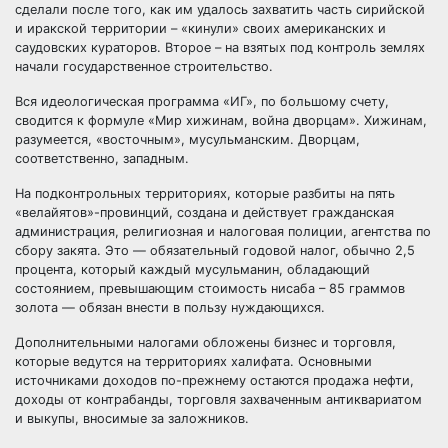
сделали после того, как им удалось захватить часть сирийской
и иракской территории – «кинули» своих американских и
саудовских кураторов. Второе – на взятых под контроль землях
начали государственное строительство.
Вся идеологическая программа «ИГ», по большому счету,
сводится к формуле «Мир хижинам, война дворцам». Хижинам,
разумеется, «восточным», мусульманским. Дворцам,
соответственно, западным.
На подконтрольных территориях, которые разбиты на пять
«велайятов»-провинций, создана и действует гражданская
администрация, религиозная и налоговая полиции, агентства по
сбору закята. Это — обязательный годовой налог, обычно 2,5
процента, который каждый мусульманин, обладающий
состоянием, превышающим стоимость нисаба – 85 граммов
золота — обязан внести в пользу нуждающихся.
Дополнительными налогами обложены бизнес и торговля,
которые ведутся на территориях халифата. Основными
источниками доходов по-прежнему остаются продажа нефти,
доходы от контрабанды, торговля захваченным антиквариатом
и выкупы, вносимые за заложников.