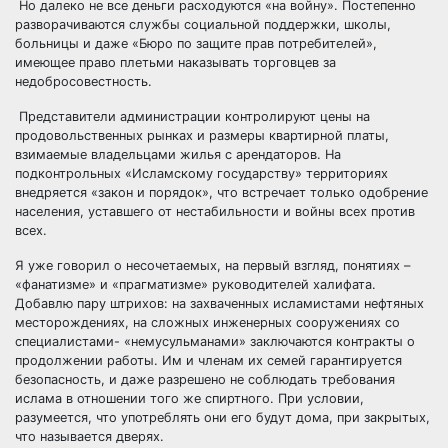
Но далеко не все деньги расходуются «на войну». Постепенно
разворачиваются службы социальной поддержки, школы,
больницы и даже «Бюро по защите прав потребителей»,
имеющее право плетьми наказывать торговцев за
недобросовестность.
Представители администрации контролируют цены на
продовольственных рынках и размеры квартирной платы,
взимаемые владельцами жилья с арендаторов. На
подконтрольных «Исламскому государству» территориях
внедряется «закон и порядок», что встречает только одобрение
населения, уставшего от нестабильности и войны всех против
всех.
Я уже говорил о несочетаемых, на первый взгляд, понятиях –
«фанатизме» и «прагматизме» руководителей халифата.
Добавлю пару штрихов: на захваченных исламистами нефтяных
месторождениях, на сложных инженерных сооружениях со
специалистами- «немусульманами» заключаются контракты о
продолжении работы. Им и членам их семей гарантируется
безопасность, и даже разрешено не соблюдать требования
ислама в отношении того же спиртного. При условии,
разумеется, что употреблять они его будут дома, при закрытых,
что называется дверях.