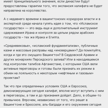
имеет принципиального значения, если династии будут
предоставлены гарантии того, что экспансия халифата не будет
направлена на королевство.
А с недавнего времени в вашингтонских коридорах власти и в
экспертной среде начала гулять идея о том, что «Исламское
государство» — это ведь еще и дополнительный инструмент
сдерживания Ирана и контроля за целым рядом арабских
государств – тех же Ирака и Египта.
«Средневековье», «исламский фундаментализм», публичные
казни и массовые расправы над «иноверцами»? Да помилуйте,
когда и где это смущало Вашингтон? В Саудовской Аравии и
других монархиях Персидского залива? Или в находившемся
под контролем талибов Афганистане, с которыми США вели
активные переговоры и готовы были признать их режим в
обмен на лояльность к некоторым «нефтяным и газовым»
проектам?
Так что при определенных условиях США и Евросоюз,
демонизирующие сегодня халифат, вполне могут вступить с ним
в переговоры, а там и до признания дойдет. Дело, в общем-то
привычное. Впрочем, независимо от того, что решат в
Вашингтоне и Брюсселе, аль-Багдади и его окружение сегодня