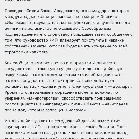
Президент Сирии Башар Асад заявил, что авиаудары, которые
международная коалиция наносит по позициям боевиков
«Исламского государства», малоэффективны и существенного
влияния на
исламистов не оказывают. Своеобразным
подтверждением его слов стало пришедшее затем сообщение о
том, что руководство «ИГ» планирует приступить к чеканке
собственной монеты, которая будет иметь хождение по всей
территории халифата.
Как сообщило «министерство информации Исламского
государства» — такое уже существует и активно действует —
выпускаемая валюта должна вытеснить из обращения как
валюты государств, на территории которых действуют
исламисты, так и «деньги угнетателей мусульман» — доллары.
Кроме того, вводимые в обращение монеты должны, по
уверениям «министерства», способствовать прекращению
ростовщичества и «неправедной лихвы» банков – начисления
процентов, которые запрещены исламом.
Из всех действующих на сегодняшний день исламистских
группировок, «ИГ» — она же халифат — самая богатая. Еще
несколько месяцев назад ее активы оценивались в миллиард
долларов. Пресловутая «Аль-Каида» по своим финансовым,