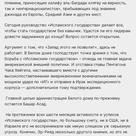
племена, приносящие халифу аль-Багдади клятву на верность,
так и «интернационалистов», прибывающих под знамена
джихада из Европы, Средней Азии и других мест.
Сегодня руководство «Исламского государства» делает все,
чтобы стать государством без кавычек. Удастся ли его лидерам
довести задуманное до конца? Вопрос остается открытым.
Аргумент о том, что «Запад этого не позволит», здесь не
работает. В Белом доме господствует точка зрения о том, что
борьба с «Исламским государством» – отнюдь не главная задача
американской внешней политики. И отставка главы Пентагона
Чака Хейгела, настаивавшего вместе с другими
высокопоставленными американскими военачальниками на
мощном ударе по «ИГ» и отправке в Ирак экспедиционного
корпуса — дополнительное тому подтверждение.
Главной целью администрации Белого дома по-прежнему
остается Башар Асад.
На протяжении всех шести месяцев активности и успехов
«Исламского государства», по большому счету, ни в США, ни в
Израиле его не воспринимали как некую слишком уж серьезную
угрозу. Конечно, Эр-Рияд несколько другого мнения, но это не