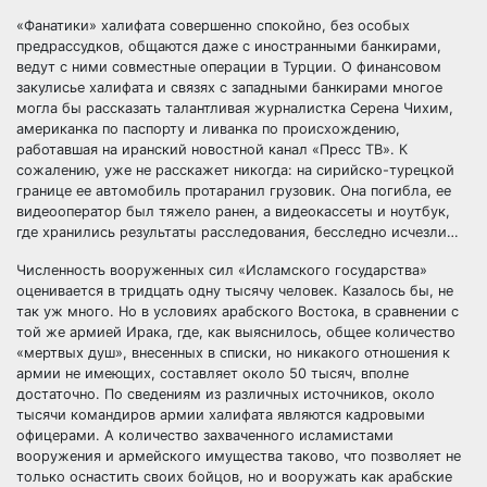
«Фанатики» халифата совершенно спокойно, без особых
предрассудков, общаются даже с иностранными банкирами,
ведут с ними совместные операции в Турции. О финансовом
закулисье халифата и связях с западными банкирами многое
могла бы рассказать талантливая журналистка Серена Чихим,
американка по паспорту и ливанка по происхождению,
работавшая на иранский новостной канал «Пресс ТВ». К
сожалению, уже не расскажет никогда: на сирийско-турецкой
границе ее автомобиль протаранил грузовик. Она погибла, ее
видеооператор был тяжело ранен, а видеокассеты и ноутбук,
где хранились результаты расследования, бесследно исчезли…
Численность вооруженных сил «Исламского государства»
оценивается в тридцать одну тысячу человек. Казалось бы, не
так уж много. Но в условиях арабского Востока, в сравнении с
той же армией Ирака, где, как выяснилось, общее количество
«мертвых душ», внесенных в списки, но никакого отношения к
армии не имеющих, составляет около 50 тысяч, вполне
достаточно. По сведениям из различных источников, около
тысячи командиров армии халифата являются кадровыми
офицерами. А количество захваченного исламистами
вооружения и армейского имущества таково, что позволяет не
только оснастить своих бойцов, но и вооружать как арабские