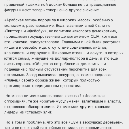
привычной «шахматной доски» больше нет, а традиционные
фигуры имеют теперь совершенно другое значение.
«Арабская весна» породила в широких массах, особенно у
молодежи, разочарование. Ведь главными в ней были не
«Твиттер» и «Фейсбук», не политика «экспорта демократии»,
проводимая государственным департаментом США, хотя все
это, конечно, присутствовало. Главными в ней были растущая
нищета и безработица, отсутствие социальных лифтов,
клановость и коррупция. Шикарные отели – и лачуги, в которых
ютятся семьи, живущие на доллар-полтора в день, и это еще
очень хорошо. «Общество потребления» для элиты – и
поденщина с полным отсутствием перспектив для всех
остальных. Запад выкачивал ресурсы, а взамен предлагал
«глянец» своего образа жизни, который полностью
противоречил традиционным ценностям.
Но много ли изменилось после «весны»? «Исламская
оппозиция», те же «братья-мусульмане», взлетевшие к власти,
откровенно обанкротились. Их сменили другие, «новые»
лидеры из «старых» элит.
Но в том и проблема, что это все «шум в верхушках деревьев»,
так и не решивший важнейших социально-экономических