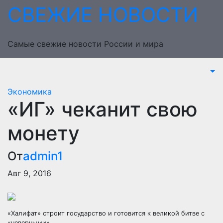
Перейти
СВЕЖИЕ НОВОСТИ
к
содержимому
Самые свежие новости России и мира
Экономика
«ИГ» чеканит свою
монету
От
admin1
Авг 9, 2016
«Халифат» строит государство и готовится к великой битве с
«неверными»