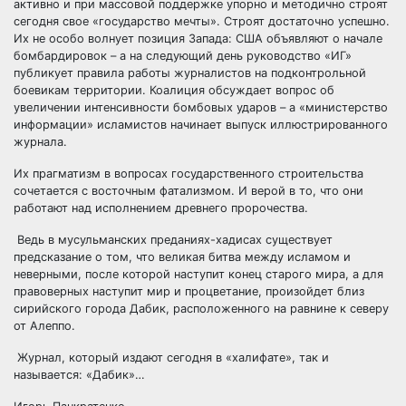
активно и при массовой поддержке упорно и методично строят
сегодня свое «государство мечты». Строят достаточно успешно.
Их не особо волнует позиция Запада: США объявляют о начале
бомбардировок – а на следующий день руководство «ИГ»
публикует правила работы журналистов на подконтрольной
боевикам территории. Коалиция обсуждает вопрос об
увеличении интенсивности бомбовых ударов – а «министерство
информации» исламистов начинает выпуск иллюстрированного
журнала.
Их прагматизм в вопросах государственного строительства
сочетается с восточным фатализмом. И верой в то, что они
работают над исполнением древнего пророчества.
Ведь в мусульманских преданиях-хадисах существует
предсказание о том, что великая битва между исламом и
неверными, после которой наступит конец старого мира, а для
правоверных наступит мир и процветание, произойдет близ
сирийского города Дабик, расположенного на равнине к северу
от Алеппо.
Журнал, который издают сегодня в «халифате», так и
называется: «Дабик»…