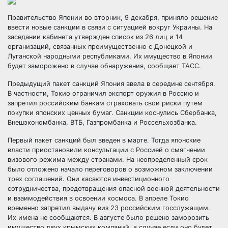
Правительство Японии во вторник, 9 декабря, приняло решение
ввести новые санкции в связи с ситуацией вокруг Украины. На
заседании кабинета утвержден список из 26 лиц и 14
организаций, связанных преимущественно с Донецкой и
Луганской народными республиками. Их имущество в
Японии
будет заморожено в случае обнаружения, сообщает ТАСС.
Предыдущий пакет санкций Япония ввела в середине сентября.
В частности, Токио ограничил экспорт оружия в Россию и
запретил российским банкам страховать свои риски путем
покупки японских ценных бумаг. Санкции коснулись Сбербанка,
Внешэкономбанка, ВТБ, Газпромбанка и Россельхозбанка.
Первый пакет санкций был введен в марте. Тогда японские
власти приостановили консультации с Россией о смягчении
визового режима между странами. На неопределенный срок
было отложено начало переговоров о возможном заключении
трех соглашений. Они касаются инвестиционного
сотрудничества, предотвращения опасной военной деятельности
и взаимодействия в освоении космоса. В апреле Токио
временно запретил выдачу виз 23 российским госслужащим.
Их имена не сообщаются. В августе было решено заморозить
имущество двух крымских компаний, в случае если оно будет