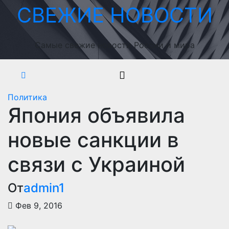
Перейти
СВЕЖИЕ НОВОСТИ
к
содержимому
Самые свежие новости России и мира
Политика
Япония объявила
новые санкции в
связи с Украиной
От
admin1
Фев 9, 2016