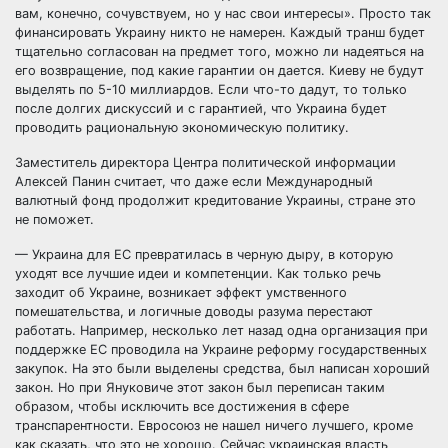
вам, конечно, сочувствуем, но у нас свои интересы». Просто так
финансировать Украину никто не намерен. Каждый транш будет
тщательно согласован на предмет того, можно ли надеяться на
его возвращение, под какие гарантии он дается. Киеву не будут
выделять по 5-10 миллиардов. Если что-то дадут, то только
после долгих дискуссий и с гарантией, что Украина будет
проводить рациональную экономическую политику.
Заместитель директора Центра политической информации
Алексей Панин считает, что даже если Международный
валютный фонд продолжит кредитование Украины, стране это
не поможет.
— Украина для ЕС превратилась в черную дыру, в которую
уходят все лучшие идеи и компетенции. Как только речь
заходит об Украине, возникает эффект умственного
помешательства, и логичные доводы разума перестают
работать. Например, несколько лет назад одна организация при
поддержке ЕС проводила на Украине реформу государственных
закупок. На это были выделены средства, был написан хороший
закон. Но при Януковиче этот закон был переписан таким
образом, чтобы исключить все достижения в сфере
транспарентности. Евросоюз не нашел ничего лучшего, кроме
как сказать, что это не хорошо. Сейчас украинская власть