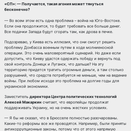
«СП»: — Получается, такая агония может тянуться
бесконечно?
— Во всем этом есть одна проблема – война на Юго-Востоке.
Если она продолжится, то будет требовать все больше денег.
Все подачки Запада будут сгорать там, как дрова в печке.
Подозреваю, у Киева есть иллюзия, что они смогут решить
проблему Донбасса военным путем в ходе молниеносной
операции. Это очень маловероятный сценарий. Но даже если
допустить, что Киеву удастся одержать победу и вернуть под
свой контроль Донецк и Луганск, что дальше? На эту
территорию придется тратить огромные деньги, а там столько
разрушений, что средств потребуется не меньше, чем на ведение
войны. При любом исходе это проблема на долгие годы для
украинской экономики.
Заместитель
директора Центра политических технологий
Алексей Макаркин
считает, что европейцы продолжат
поддерживать Украину, но на очень жестких условиях.
— Я бы не сказал, что в Брюсселе полностью разочарованы.
Какие-то реформы все же проводятся. Например, были приняты
антикоррупционные законы, потому что от этого напрямую