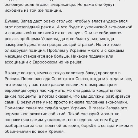
основную роль играют американцы. Но даже они будут
исходить из той же позиции.
Думаю, Запад даст ровно столько, чтобы у власти удержался
этот прозападный режим. А что будет с украинской экономикой
и социальной политикой их не волнует. Они не собираются
решать проблемы Украины, да и не было у них никогда
намерений делать ее процветающей страной. Но это тоже
близорукая позиция. Проблем у Украины много и с каждым
месяцем становится все больше. Никакие подачки или
ассоциации с Евросоюзом их не решат.
В конце концов, именно такую политику Запад проводил в
России. После распада Советского Союза, когда мы отдали все,
что можно, у нас тоже рассчитывали, что американцы и
европейцы будут нас кормить. Но они давали кредиты под
дикие проценты, а потом сказали, что мы должны разбираться
сами. В результате у нас просто исчезла половина экономики.
Примерно такая же судьба ждет Украину. В глазах Запада это
нормальное развитие событий. Такой сценарий может не
понравиться самим украинцам, но с недовольством будут
разбираться за счет военной истерии, борьбы с сепаратизмом и
обвинениями во всем Кремля.