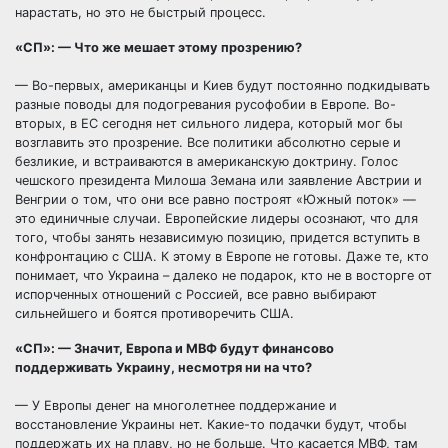
нарастать, но это не быстрый процесс.
«СП»: — Что же мешает этому прозрению?
— Во-первых, американцы и Киев будут постоянно подкидывать
разные поводы для подогревания русофобии в Европе. Во-
вторых, в ЕС сегодня нет сильного лидера, который мог бы
возглавить это прозрение. Все политики абсолютно серые и
безликие, и встраиваются в американскую доктрину. Голос
чешского президента Милоша Земана или заявление Австрии и
Венгрии о том, что они все равно построят «Южный поток» —
это единичные случаи. Европейские лидеры осознают, что для
того, чтобы занять независимую позицию, придется вступить в
конфронтацию с США. К этому в Европе не готовы. Даже те, кто
понимает, что Украина – далеко не подарок, кто не в восторге от
испорченных отношений с Россией, все равно выбирают
сильнейшего и боятся противоречить США.
«СП»: — Значит, Европа и МВФ будут финансово
поддерживать Украину, несмотря ни на что?
— У Европы денег на многолетнее поддержание и
восстановление Украины нет. Какие-то подачки будут, чтобы
поддержать их на плаву, но не больше. Что касается МВФ, там