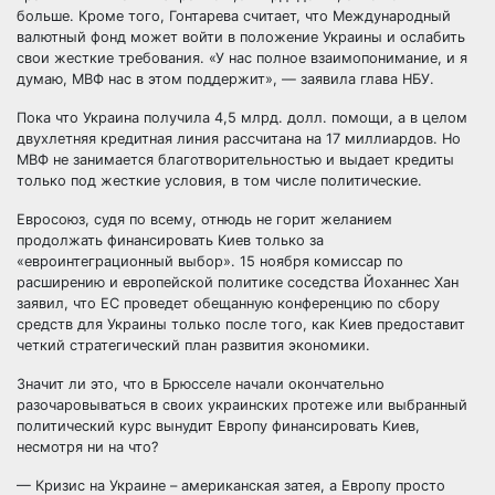
больше. Кроме того, Гонтарева считает, что Международный
валютный фонд может войти в положение Украины и ослабить
свои жесткие требования. «У нас полное взаимопонимание, и я
думаю, МВФ нас в этом поддержит», — заявила глава НБУ.
Пока что Украина получила 4,5 млрд. долл. помощи, а в целом
двухлетняя кредитная линия рассчитана на 17 миллиардов. Но
МВФ не занимается благотворительностью и выдает кредиты
только под жесткие условия, в том числе политические.
Евросоюз, судя по всему, отнюдь не горит желанием
продолжать финансировать Киев только за
«евроинтеграционный выбор». 15 ноября комиссар по
расширению и европейской политике соседства Йоханнес Хан
заявил, что ЕС проведет обещанную конференцию по сбору
средств для Украины только после того, как Киев предоставит
четкий стратегический план развития экономики.
Значит ли это, что в Брюсселе начали окончательно
разочаровываться в своих украинских протеже или выбранный
политический курс вынудит Европу финансировать Киев,
несмотря ни на что?
— Кризис на Украине – американская затея, а Европу просто