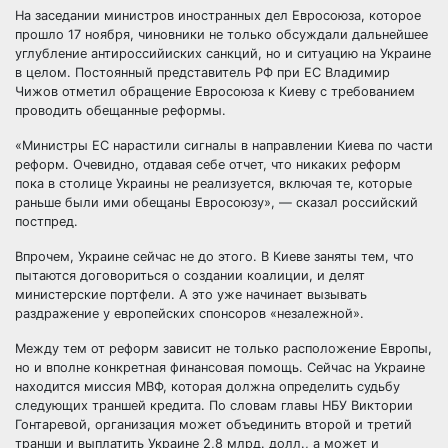
На заседании министров иностранных дел Евросоюза, которое
прошло 17 ноября, чиновники не только обсуждали дальнейшее
углубление антироссийиских санкций, но и ситуацию на Украине
в целом.
Постоянный представитель РФ при ЕС Владимир
Чижов отметил обращение Евросоюза к Киеву с требованием
проводить обещанные реформы.
«Министры ЕС нарастили сигналы в направлении Киева по части
реформ. Очевидно, отдавая себе отчет, что никаких реформ
пока в столице Украины не реализуется, включая те, которые
раньше были ими обещаны Евросоюзу», — сказал российский
постпред.
Впрочем, Украине сейчас не до этого. В Киеве заняты тем, что
пытаются договориться о создании коалиции, и делят
министерские портфели. А это уже начинает вызывать
раздражение у европейских спонсоров «незалежной».
Между тем от реформ зависит не только расположение Европы,
но и вполне конкретная финансовая помощь. Сейчас на Украине
находится миссия МВФ, которая должна определить судьбу
следующих траншей кредита. По словам главы НБУ Виктории
Гонтаревой, организация может объединить второй и третий
транши и выплатить Украине 2,8 млрд. долл., а может и