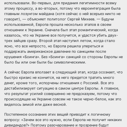
использовали. Во-первых, для придания легитимности всему
этому процессу, а во-вторых, потому что евроинтеграция была
главным лозунгом майдана (хотя сейчас о ней всерьез никто не
говорит), — объясняет политолог Сергей Михеев. — Будучи
использованной, Европа прошла несколько этапов в своем
отношении к Украине. Сначала был этап романтический, когда
казалось, что на Украине все получится, и удастся убить двух-
трех зайцев сразу. Второй этап наступил летом, когда стало
ясно, что все непросто, но Европа решила упереться и
поддержать американское давление по санкциям после
крушения «Боинга». Без «Боинга» санкций со стороны Европы не
было бы или они были бы символическими.
А сейчас Европа вползает в следующий этап, когда осознает, что
быстро кризис не кончится, на него придется тратить много
денег, кроме того, испорчены отношения с Россией. Все это
дестабилизирует ситуацию в самом центре Европы. А главное,
что результат усилий совершенно не предсказуем, потому что
происходящее на Украине совсем не такое черно-белое, как это
виделось зимой или даже весной.
Постепенное осознание этих вещей приводит к логичному
вопросу: «Зачем все это нужно, если Европа не получит никаких
дивидендов?» Поэтому разочарование и прозрение будут