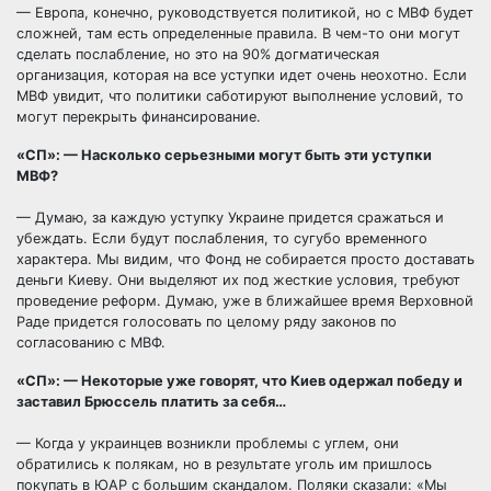
— Европа, конечно, руководствуется политикой, но с МВФ будет
сложней, там есть определенные правила. В чем-то они могут
сделать послабление, но это на 90% догматическая
организация, которая на все уступки идет очень неохотно. Если
МВФ увидит, что политики саботируют выполнение условий, то
могут перекрыть финансирование.
«СП»: — Насколько серьезными могут быть эти уступки
МВФ?
— Думаю, за каждую уступку Украине придется сражаться и
убеждать. Если будут послабления, то сугубо временного
характера. Мы видим, что Фонд не собирается просто доставать
деньги Киеву. Они выделяют их под жесткие условия, требуют
проведение реформ. Думаю, уже в ближайшее время Верховной
Раде придется голосовать по целому ряду законов по
согласованию с МВФ.
«СП»: — Некоторые уже говорят, что Киев одержал победу и
заставил Брюссель платить за себя…
— Когда у украинцев возникли проблемы с углем, они
обратились к полякам, но в результате уголь им пришлось
покупать в ЮАР с большим скандалом. Поляки сказали: «Мы