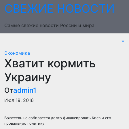
Перейти
СВЕЖИЕ НОВОСТИ
к
содержимому
Самые свежие новости России и мира
Экономика
Хватит кормить
Украину
От
admin1
Июл 19, 2016
Брюссель не собирается долго финансировать Киев и его
провальную политику