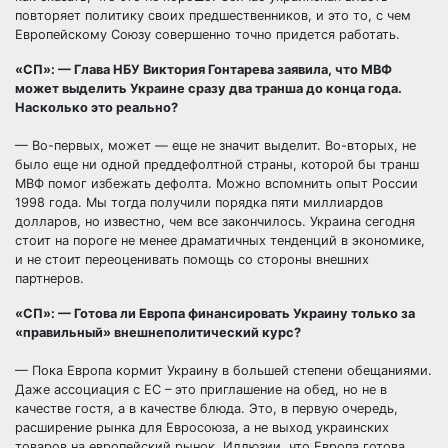
повторяет политику своих предшественников, и это то, с чем
Европейскому Союзу совершенно точно придется работать.
«СП»: — Глава НБУ Виктория Гонтарева заявила, что МВФ
может выделить Украине сразу два транша до конца года.
Насколько это реально?
— Во-первых, может — еще не значит выделит. Во-вторых, не
было еще ни одной преддефолтной страны, которой бы транш
МВФ помог избежать дефолта. Можно вспомнить опыт России
1998 года. Мы тогда получили порядка пяти миллиардов
долларов, но известно, чем все закончилось. Украина сегодня
стоит на пороге не менее драматичных тенденций в экономике,
и не стоит переоценивать помощь со стороны внешних
партнеров.
«СП»: — Готова ли Европа финансировать Украину только за
«правильный» внешнеполитический курс?
— Пока Европа кормит Украину в большей степени обещаниями.
Даже ассоциация с ЕС – это приглашение на обед, но не в
качестве гостя, а в качестве блюда. Это, в первую очередь,
расширение рынка для Евросоюза, а не выход украинских
товаров на европейский рынок. Иллюзии, что Европа готова