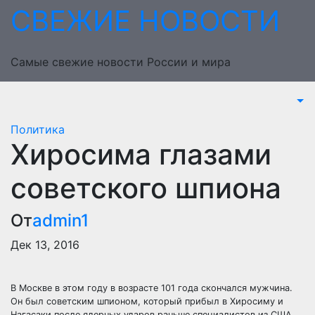
Перейти
СВЕЖИЕ НОВОСТИ
к
содержимому
Самые свежие новости России и мира
Политика
Хиросима глазами
советского шпиона
От
admin1
Дек 13, 2016
В Москве в этом году в возрасте 101 года скончался мужчина.
Он был советским шпионом, который прибыл в Хиросиму и
Нагасаки после ядерных ударов раньше специалистов из США.