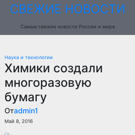
Перейти
СВЕЖИЕ НОВОСТИ
к
содержимому
Самые свежие новости России и мира
Наука и технологии
Химики создали
многоразовую
бумагу
От
admin1
Май 8, 2016