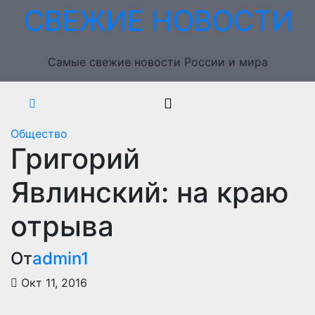
Перейти
СВЕЖИЕ НОВОСТИ
к
содержимому
Самые свежие новости России и мира
Общество
Григорий
Явлинский: на краю
отрыва
От
admin1
Окт 11, 2016