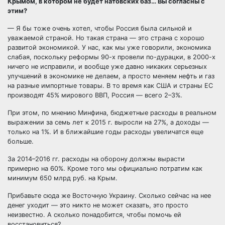
Крымом, в котором не будет натовских баз… Вы согласны с
этим?
— Я бы тоже очень хотел, чтобы Россия была сильной и
уважаемой страной. Но такая страна — это страна с хорошо
развитой экономикой. У нас, как мы уже говорили, экономика
слабая, поскольку реформы 90-х провели по-дурацки, в 2000-х
ничего не исправили, и вообще уже давно никаких серьезных
улучшений в экономике не делаем, а просто меняем нефть и газ
на разные импортные товары. В то время как США и страны ЕС
производят 45% мирового ВВП, Россия — всего 2–3%.
При этом, по мнению Минфина, бюджетные расходы в реальном
выражении за семь лет к 2015 г. выросли на 27%, а доходы —
только на 1%. И в ближайшие годы расходы увеличатся еще
больше.
За 2014–2016 гг. расходы на оборону должны вырасти
примерно на 60%. Кроме того мы официально потратим как
минимум 650 млрд руб. на Крым.
Прибавьте сюда же Восточную Украину. Сколько сейчас на нее
денег уходит — это никто не может сказать, это просто
неизвестно. А сколько понадобится, чтобы помочь ей
восстановиться?..