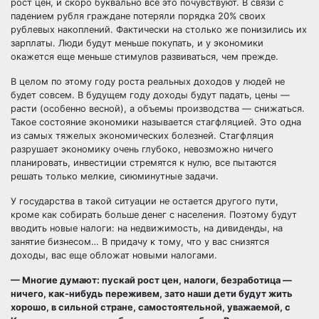
рост цен, и скоро буквально все это почувствуют. В связи с
падением рубля граждане потеряли порядка 20% своих
рублевых накоплений. Фактически на столько же понизились их
зарплаты. Люди будут меньше покупать, и у экономики
окажется еще меньше стимулов развиваться, чем прежде.
В целом по этому году роста реальных доходов у людей не
будет совсем. В будущем году доходы будут падать, цены —
расти (особенно весной), а объемы производства — снижаться.
Такое состояние экономики называется стагфляцией. Это одна
из самых тяжелых экономических болезней. Стагфляция
разрушает экономику очень глубоко, невозможно ничего
планировать, инвестиции стремятся к нулю, все пытаются
решать только мелкие, сиюминутные задачи.
У государства в такой ситуации не остается другого пути,
кроме как собирать больше денег с населения. Поэтому будут
вводить новые налоги: на недвижимость, на дивиденды, на
занятие бизнесом… В придачу к тому, что у вас снизятся
доходы, вас еще обложат новыми налогами.
— Многие думают: пускай рост цен, налоги, безработица —
ничего, как-нибудь переживем, зато наши дети будут жить
хорошо, в сильной стране, самостоятельной, уважаемой, с