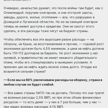
Очевидно, начальство думает, что после войны там будет, как с
Олимпиадой: поручим олигархам, и они отстроят шахты,
заводы, дороги, жилье, отопление — все, что разрушено в
Донецкой и Луганской областях. Но из-за санкций олигархи
теперь не имеют доступа к кредитам. Они не смогут этого
сделать, и эти расходы тоже лягут на бюджет страны.
Чтобы обеспечить все эти выросшие разом расходы — на
оборону, на Крым, на восстановление и прочее, — годовой рост
экономики должен быть 4,5% минимум, а цена на нефть должна
быть 110–112 долларов за баррель. Но рост экономики у нас
нулевой, и правительство не имеет никакого убедительного
плана, чтобы его стимулировать в нынешних условиях. А
прежних цен на нефть ждать можно очень долго. Откуда же
возьмется сильная страна?
— Если мы на 60% увеличиваем расходы на оборону, страна в
любом случае не будет слабой.
— Все равно страны НАТО так не догнать. Потому что они тратят
на военные расходы 2,5% ВВП, но при этом объем финансовых
ресурсов — то есть денег — у них в 7 раз больше, чем у нас —
при наших военных расходах 4,1% ВВП.