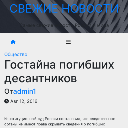
Перейти
СВЕЖИЕ НОВОСТИ
к
содержимому
Самые свежие новости России и мира
Общество
Гостайна погибших
десантников
От
admin1
Авг 12, 2016
Конституционный суд России постановил, что следственные
органы не имеют права скрывать сведения о погибших