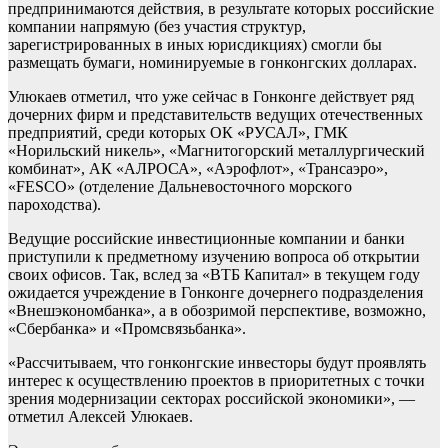
предпринимаются действия, в результате которых российские
компании напрямую (без участия структур,
зарегистрированных в иных юрисдикциях) смогли бы
размещать бумаги, номинируемые в гонконгских долларах.
Улюкаев отметил, что уже сейчас в Гонконге действует ряд
дочерних фирм и представительств ведущих отечественных
предприятий, среди которых ОК «РУСАЛ», ГМК
«Норильский никель», «Магнитогорский металлургический
комбинат», АК «АЛРОСА», «Аэрофлот», «Трансаэро»,
«FESCO» (отделение Дальневосточного морского
пароходства).
Ведущие российские инвестиционные компании и банки
приступили к предметному изучению вопроса об открытии
своих офисов. Так, вслед за «ВТБ Капитал» в текущем году
ожидается учреждение в Гонконге дочернего подразделения
«Внешэкономбанка», а в обозримой перспективе, возможно,
«Сбербанка» и «Промсвязьбанка».
«Рассчитываем, что гонконгские инвесторы будут проявлять
интерес к осуществлению проектов в приоритетных с точки
зрения модернизации секторах российской экономики», —
отметил Алексей Улюкаев.