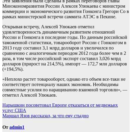
Эти заявления были сделаны в рамках переговоров главы
Минэкономразвития России Алексея Улюкаева с министром
коммерции и экономического развития Гонконга Грегори Со в
рамках министерской встречи саммита АТЭС в Пекине.
Открывая встречу, Алексей Улюкаев отметил
удовлетворенность динамичным развитием отношений
России и Гонконга в последние годы. По данным российской
таможенной статистики, товарооборот России с Гонконгом в
2013 году составил 3,1 млрд долларов и увеличился по
сравнению с аналогичным периодом 2012 года более чем в 2
раза, в том числе российский экспорт составил 3,026 млрд
долларов (прирост на 214,5%), импорт — 172,7 млн долларов
(+194,5%).
«Неплохо растет товарооборот, однако его объем все-таки не
соответствует потенциалу наших экономик. Необходимы
совместные усилия по наращиванию взаимной торговли», —
отметил Алексей Улюкаев.
Навигация
Нарышкин посоветовал Европе отказаться от медвежьих
услуг США
по
Маршал Язов рассказал, за что ему стыдно
записям
От
admin1