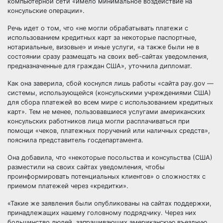
компьютерной сети «имело минимальное воздействие на
консульские операции».
Речь идет о том, что «не могли обрабатывать платежи с
использованием кредитных карт за некоторые паспортные,
нотариальные, визовые» и иные услуги, «а также были не в
состоянии сразу размещать на своих веб-сайтах уведомления,
предназначенные для граждан США», уточнила дипломат.
Как она заверила, сбой коснулся лишь работы «сайта pay.gov —
системы, использующейся (консульскими учреждениями США)
для сбора платежей во всем мире с использованием кредитных
карт». Тем не менее, пользовавшиеся услугами американских
консульских работников лица могли расплачиваться при
помощи «чеков, платежных поручений или наличных средств»,
пояснила представитель госдепартамента.
Она добавила, что «некоторые посольства и консульства (США)
разместили на своих сайтах уведомления, чтобы
проинформировать потенциальных клиентов» о сложностях с
приемом платежей через «кредитки».
«Такие же заявления были опубликованы на сайтах поддержки,
принадлежащих нашему головному подрядчику. Через них
большинство людей, запрашивающих американскую въездную