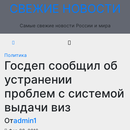
Перейти
СВЕЖИЕ НОВОСТИ
к
содержимому
Самые свежие новости России и мира
Политика
Госдеп сообщил об
устранении
проблем с системой
выдачи виз
От
admin1