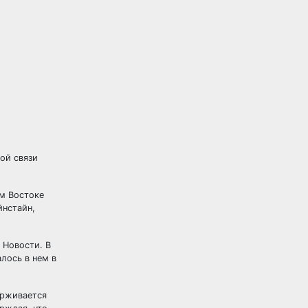
ой связи
ем Востоке
йнстайн,
 Новости. В
лось в нем в
ерживается