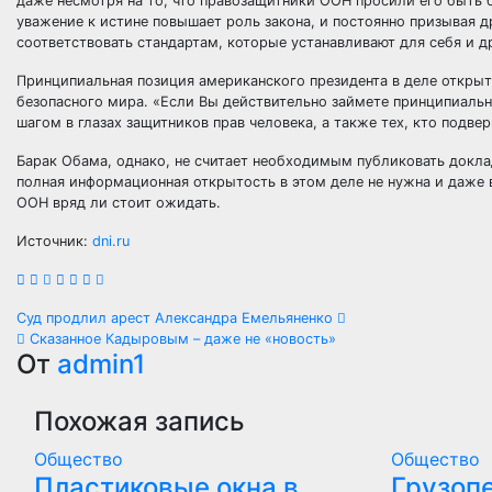
даже несмотря на то, что правозащитники ООН просили его быть 
уважение к истине повышает роль закона, и постоянно призывая 
соответствовать стандартам, которые устанавливают для себя и д
Принципиальная позиция американского президента в деле откры
безопасного мира. «Если Вы действительно займете принципиаль
шагом в глазах защитников прав человека, а также тех, кто подве
Барак Обама, однако, не считает необходимым публиковать докла
полная информационная открытость в этом деле не нужна и даже 
ООН вряд ли стоит ожидать.
Источник:
dni.ru
Навигация
Суд продлил арест Александра Емельяненко
Сказанное Кадыровым – даже не «новость»
по
От
admin1
записям
Похожая запись
Общество
Общество
Пластиковые окна в
Грузоп