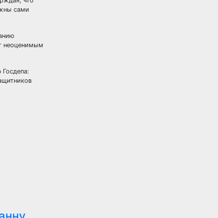
рждая, что
лжны сами
данию
ет неоценимым
 Госдепа:
защитников
анну