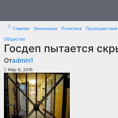
Перейти
к
содержимому
Главная
Экономика
Политика
Происшествия
Общество
Госдеп пытается скр
От
admin1
Мар 8, 2016