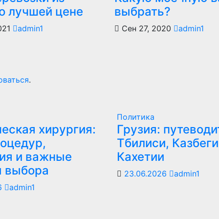
по лучшей цене
выбрать?
021
admin1
Сен 27, 2020
admin1
оваться
.
Политика
еская хирургия:
Грузия: путеводи
оцедур,
Тбилиси, Казбеги
ия и важные
Кахетии
ы выбора
23.06.2026
admin1
6
admin1