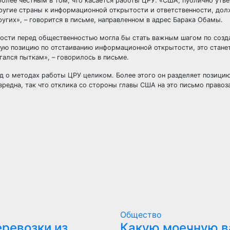
более честным в том, что касается работы ЦРУ. «США, публично утве
другие страны к информационной открытости и ответственности, до
ругих», – говорится в письме, направленном в адрес Барака Обамы.
тости перед общественностью могла бы стать важным шагом по соз
ную позицию по отстаиванию информационной открытости, это стан
ргался пыткам», – говорилось в письме.
д о методах работы ЦРУ целиком. Более этого он разделяет позицию
вредна, так что отклика со стороны главы США на это письмо право
Общество
еревозки из
Какую моечную в