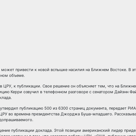
У может привести к новой вспышке насилия на Ближнем Востоке. В эт
лном объеме.
в ЦРУ, к публикации. Свое решение он объясняет тем, что на Ближн
ицию Керри озвучил в телефонном разговоре с сенатором Дайэнн Фа
клада.
 утвердил публикацию 500 из 6300 страниц документа, передает РИА
 ЦРУ во времена президентства Джорджа Буша-младшего. Рассказыва
 допрашиваемого.
щение публикации доклада. Этой позиции американский лидер прид