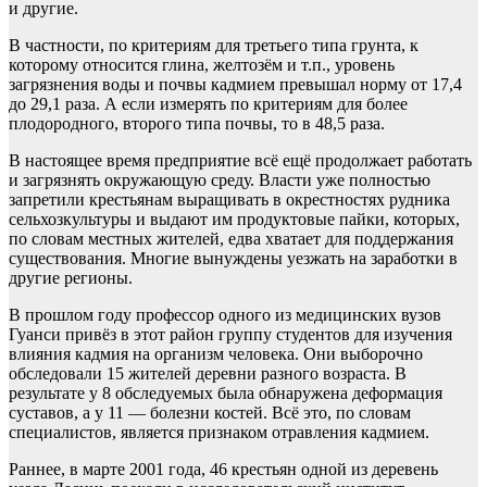
и другие.
В частности, по критериям для третьего типа грунта, к
которому относится глина, желтозём и т.п., уровень
загрязнения воды и почвы кадмием превышал норму от 17,4
до 29,1 раза. А если измерять по критериям для более
плодородного, второго типа почвы, то в 48,5 раза.
В настоящее время предприятие всё ещё продолжает работать
и загрязнять окружающую среду. Власти уже полностью
запретили крестьянам выращивать в окрестностях рудника
сельхозкультуры и выдают им продуктовые пайки, которых,
по словам местных жителей, едва хватает для поддержания
существования. Многие вынуждены уезжать на заработки в
другие регионы.
В прошлом году профессор одного из медицинских вузов
Гуанси привёз в этот район группу студентов для изучения
влияния кадмия на организм человека. Они выборочно
обследовали 15 жителей деревни разного возраста. В
результате у 8 обследуемых была обнаружена деформация
суставов, а у 11 — болезни костей. Всё это, по словам
специалистов, является признаком отравления кадмием.
Раннее, в марте 2001 года, 46 крестьян одной из деревень