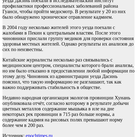
уезда Дасинь поехали в исследовательский институт
профилактики профессиональных заболеваний района
Гуанси, чтобы пройти медосмотр. В результате у 20 из них
было обнаружено хроническое отравление кадмием.
В 2004 году несколько жителей этого уезда поехали с
жалобами в Пекин к центральным властям. После этого
чиновники прислали группу медиков для проверки состояния
здоровья местных жителей. Однако результаты их анализов до
сих по неизвестны.
Китайские журналисты несколько раз связывались с
медицинским центром, специалисты которого брали анализы,
но им было отказано в предоставлении любой информации по
этому делу. Чиновник из администрации уезда Дасинь
пояснил, что такую информацию не разглашают, так как
важно поддерживать стабильность в обществе.
Недавно народная организация экологов провинции Хунань
опубликовала отчёт, согласно которому в результате добычи
цветных металлов содержание мышьяка в иле на дне
некоторых рек провинции в 715 раз больше нормы, а
содержание кадмия на рисовых полях превышают норму
более чем в 200 раз.
Источник:
epochtimes.ru