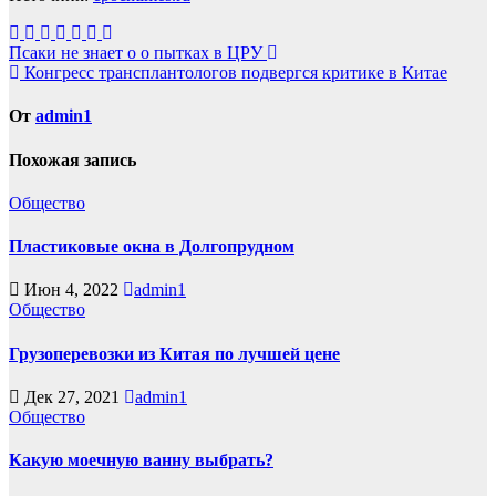
Навигация
Псаки не знает о о пытках в ЦРУ
Конгресс трансплантологов подвергся критике в Китае
по
записям
От
admin1
Похожая запись
Общество
Пластиковые окна в Долгопрудном
Июн 4, 2022
admin1
Общество
Грузоперевозки из Китая по лучшей цене
Дек 27, 2021
admin1
Общество
Какую моечную ванну выбрать?