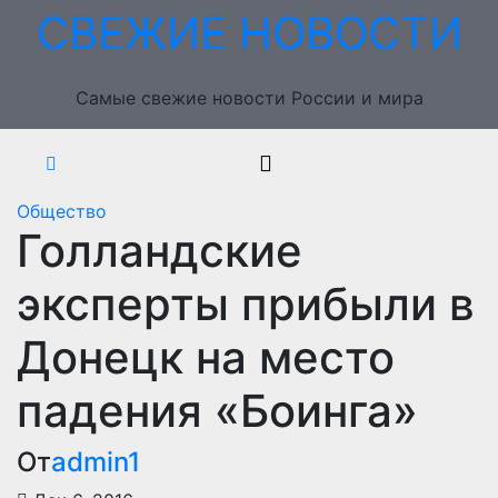
Перейти
СВЕЖИЕ НОВОСТИ
к
содержимому
Самые свежие новости России и мира
Общество
Голландские
эксперты прибыли в
Донецк на место
падения «Боинга»
От
admin1