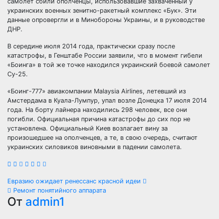
самолет сбили ополченцы, использовавшие захваченный у
украинских военных зенитно-ракетный комплекс «Бук». Эти
данные опровергли и в Минобороны Украины, и в руководстве
ДНР.
В середине июля 2014 года, практически сразу после
катастрофы, в Генштабе России заявили, что в момент гибели
«Боинга» в той же точке находился украинский боевой самолет
Су-25.
«Боинг-777» авиакомпании Malaysia Airlines, летевший из
Амстердама в Куала-Лумпур, упал возле Донецка 17 июля 2014
года. На борту лайнера находились 298 человек, все они
погибли. Официальная причина катастрофы до сих пор не
установлена. Официальный Киев возлагает вину за
произошедшее на ополченцев, а те, в свою очередь, считают
украинских силовиков виновными в падении самолета.
Навигация
Евразию ожидает ренессанс красной идеи
Ремонт понятийного аппарата
по
От
admin1