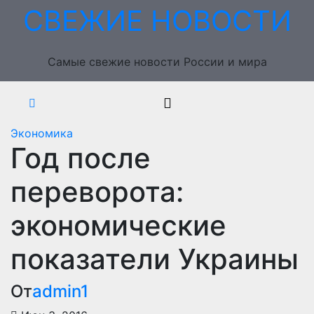
Перейти
СВЕЖИЕ НОВОСТИ
к
содержимому
Самые свежие новости России и мира
Экономика
Год после
переворота:
экономические
показатели Украины
От
admin1