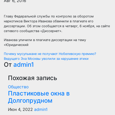
Авг 6, 2016
Главу Федеральной службы по контролю за оборотом
наркотиков Виктора Иванова обвинили в плагиате его
диссертации. Об этом сообщается в четверг, 6 ноября, на сайте
сетевого сообщества «Диссернет».
Иванова уличили в плагиате диссертации на тему
«Юридический
Навигация
Почему мусульмане не получают Нобелевскую премию?
Ведущего Эха Москвы уволили за нарушение этики
по
От
admin1
записям
Похожая запись
Общество
Пластиковые окна в
Долгопрудном
Июн 4, 2022
admin1