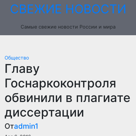
Перейти
СВЕЖИЕ НОВОСТИ
к
содержимому
Самые свежие новости России и мира
Общество
Главу
Госнаркоконтроля
обвинили в плагиате
диссертации
От
admin1