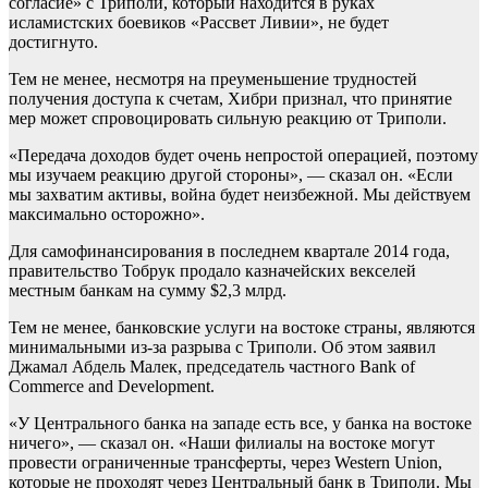
согласие» с Триполи, который находится в руках
исламистских боевиков «Рассвет Ливии», не будет
достигнуто.
Тем не менее, несмотря на преуменьшение трудностей
получения доступа к счетам, Хибри признал, что принятие
мер может спровоцировать сильную реакцию от Триполи.
«Передача доходов будет очень непростой операцией, поэтому
мы изучаем реакцию другой стороны», — сказал он. «Если
мы захватим активы, война будет неизбежной. Мы действуем
максимально осторожно».
Для самофинансирования в последнем квартале 2014 года,
правительство Тобрук продало казначейских векселей
местным банкам на сумму $2,3 млрд.
Тем не менее, банковские услуги на востоке страны, являются
минимальными из-за разрыва с Триполи. Об этом заявил
Джамал Абдель Малек, председатель частного Bank of
Commerce and Development.
«У Центрального банка на западе есть все, у банка на востоке
ничего», — сказал он. «Наши филиалы на востоке могут
провести ограниченные трансферты, через Western Union,
которые не проходят через Центральный банк в Триполи. Мы