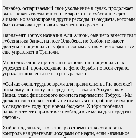
Элкабер, оспариваемый свое увольнение в судах, продолжает
выплачивать государственные зарплаты и субсидии через
Ливию, но заблокировал другие расходы из бюджета, который
был согласован до правительственного раскола.
Парламент Тобрук назначил Али Хибри, бывшего заместителя
губернатора банка, на пост Элкабера, но Хибри не имеет
доступа к национальным финансовым активам, которыми все
еще управляют в Триполи.
Многочисленные претензии в отношении национальных
учреждений, происходящие на фоне борьбы по всей стране,
угрожают подвести ее на грань раскола.
«Сейчас очень трудное время для правительства [на востоке],
поскольку попросту нет средств», — сказал Абдул Салам
Назия, глава финансового комитета парламента Тобрук. «Мы
должны сделать все, чтобы не оказаться в подобной ситуации
в следующем году при новом бюджете. Хибри пообещал
парламенту, что примет все необходимые меры для передачи
счетов».
Хибри поделился, что к январю стремится восстановить
контроль над учетными доходами от нефти, если «взаимное