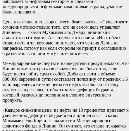
наблюдает за нефтяным сектором и сделками с
международными нефтяными компаниями страны, участие
было запрещено.
Цена к соглашению, скорее всего, будет высока. «Существуют
сомнения относительно того, кто на самом деле управляет
Ливией», — сказал Мухаммад аль-Джарх, ливийский
аналитик и сотрудник Атлантического совета. «Но с обеих
сторон есть и те, которые понимают, что усилия Леона не
напрасны, потому как если стороны не придут к соглашению
о разделе власти, они могут потерять все».
Международные эксперты и наблюдатели предупреждают, что
Ливия может потерять свое значительное богатство, если
будет вести войну сама с собой. Добыча нефти в объеме
800.000 баррелей в сутки составляет половину от прежних 1,6
млн. баррелей, а низкие цены на нефть заставляют страну
окунуться в резервы, чтобы заткнуть дефицит бюджета,
который раздулся до половины валового внутреннего
продукта.
«Каждое снижение цены на нефть на 10 процентов приведет к
увеличению дефицита бюджета на 2 процента», — сказал
Мохаммед Эль-Корчи, глава миссии Международного
валютного фонда в Ливию. Он считает, что страна нуждается