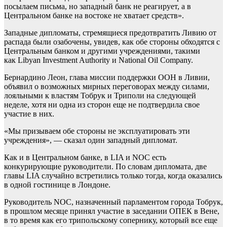
посылаем письма, но западный банк не реагирует, а в
Центральном банке на востоке не хватает средств».
Западные дипломаты, стремящиеся предотвратить Ливию от
распада были озабочены, увидев, как обе стороны обходятся с
Центральным банком и другими учреждениями, такими
как Libyan Investment Authority и National Oil Company.
Бернардино Леон, глава миссии поддержки ООН в Ливии,
объявил о возможных мирных переговорах между силами,
лояльными к властям Тобрук и Триполи на следующей
неделе, хотя ни одна из сторон еще не подтвердила свое
участие в них.
«Мы призываем обе стороны не эксплуатировать эти
учреждения», — сказал один западный дипломат.
Как и в Центральном банке, в LIA и NOC есть
конкурирующие руководители. По словам дипломата, две
главы LIA случайно встретились только тогда, когда оказались
в одной гостинице в Лондоне.
Руководитель NOC, назначенный парламентом города Тобрук,
в прошлом месяце принял участие в заседании ОПЕК в Вене,
в то время как его трипольскому сопернику, который все еще