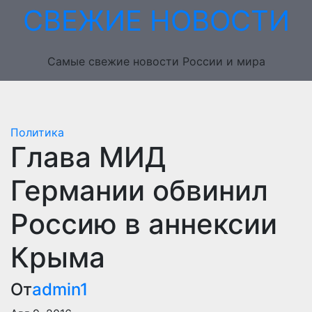
Перейти
СВЕЖИЕ НОВОСТИ
к
содержимому
Самые свежие новости России и мира
Политика
Глава МИД
Германии обвинил
Россию в аннексии
Крыма
От
admin1