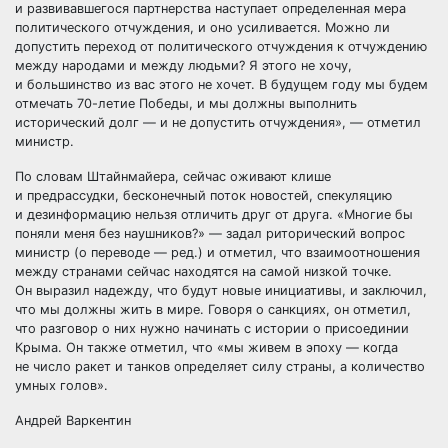
и развивавшегося партнерства наступает определенная мера
политического отчуждения, и оно усиливается. Можно ли
допустить переход от политического отчуждения к отчуждению
между народами и между людьми? Я этого не хочу,
и большинство из вас этого не хочет. В будущем году мы будем
отмечать 70-летие Победы, и мы должны выполнить
исторический долг — и не допустить отчуждения», — отметил
министр.
По словам Штайнмайера, сейчас оживают клише
и предрассудки, бесконечный поток новостей, спекуляцию
и дезинформацию нельзя отличить друг от друга. «Многие бы
поняли меня без наушников?» — задал риторический вопрос
министр (о переводе — ред.) и отметил, что взаимоотношения
между странами сейчас находятся на самой низкой точке.
Он выразил надежду, что будут новые инициативы, и заключил,
что мы должны жить в мире. Говоря о санкциях, он отметил,
что разговор о них нужно начинать с истории о присоединии
Крыма. Он также отметил, что «мы живем в эпоху — когда
не число ракет и танков определяет силу страны, а количество
умных голов».
Андрей Варкентин