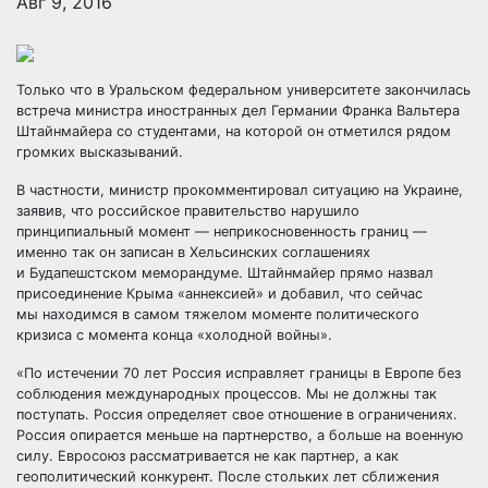
Авг 9, 2016
Только что в Уральском федеральном университете закончилась
встреча министра иностранных дел Германии Франка Вальтера
Штайнмайера со студентами, на которой он отметился рядом
громких высказываний.
В частности, министр прокомментировал ситуацию на Украине,
заявив,
что российское правительство нарушило
принципиальный момент — неприкосновенность границ —
именно так он записан в Хельсинских соглашениях
и Будапешстском меморандуме. Штайнмайер прямо назвал
присоединение Крыма «аннексией» и добавил, что сейчас
мы находимся в самом тяжелом моменте политического
кризиса с момента конца «холодной войны».
«По истечении 70 лет Россия исправляет границы в Европе без
соблюдения международных процессов. Мы не должны так
поступать. Россия определяет свое отношение в ограничениях.
Россия опирается меньше на партнерство, а больше на военную
силу. Евросоюз рассматривается не как партнер, а как
геополитический конкурент. После стольких лет сближения