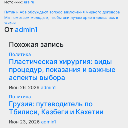
Источник:
ura.ru
Навигация
Путин и Абэ обсуждают вопрос заключения мирного договора
Мы помогаем молодым, чтобы они лучше ориентировались в
по
жизни
От
admin1
записям
Похожая запись
Политика
Пластическая хирургия: виды
процедур, показания и важные
аспекты выбора
Июн 26, 2026
admin1
Политика
Грузия: путеводитель по
Тбилиси, Казбеги и Кахетии
Июн 23, 2026
admin1