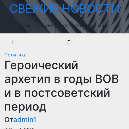
Перейти
СВЕЖИЕ НОВОСТИ
к
содержимому
Самые свежие новости России и мира
Политика
Героический
архетип в годы ВОВ
и в постсоветский
период
От
admin1