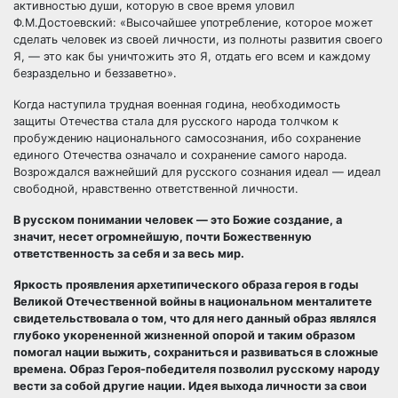
активностью души, которую в свое время уловил
Ф.М.Достоевский: «Высочайшее употребление, которое может
сделать человек из своей личности, из полноты развития своего
Я, — это как бы уничтожить это Я, отдать его всем и каждому
безраздельно и беззаветно».
Когда наступила трудная военная година, необходимость
защиты Отечества стала для русского народа толчком к
пробуждению национального самосознания, ибо сохранение
единого Отечества означало и сохранение самого народа.
Возрождался важнейший для русского сознания идеал — идеал
свободной, нравственно ответственной личности.
В русском понимании человек — это Божие создание, а
значит, несет огромнейшую, почти Божественную
ответственность за себя и за весь мир.
Яркость проявления архетипического образа героя в годы
Великой Отечественной войны в национальном менталитете
свидетельствовала о том, что для него данный образ являлся
глубоко укорененной жизненной опорой и таким образом
помогал нации выжить, сохраниться и развиваться в сложные
времена. Образ Героя-победителя позволил русскому народу
вести за собой другие нации. Идея выхода личности за свои