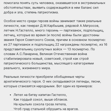
помогала понять суть человека, оказавшегося в экстремальных
обстоятельствах, выявить содержащийся в нем баланс сил
добра и зла, степень патриотизма.
Особое место среди героев войны занимают такие реальные
личности, как генерал Д.М.Карбышев, рядовой А.Матросов,
летчик Н.Гастелло, много героинь — партизанок, подпольщиц,
летчиц, которые во время (и после) войны были удостоены
звания Героя Советского Союза, причем в основном посмертно:
из 27 партизанок и подпольщиц 22 награждены посмертно, из 16
представительниц сухопутных войск — 13 посмертно. По
словам А.С.Панарина, Великая Отечественная война
стабилизировала новый, советский, строй как строй
патриотического большинства, мыслящего категориями
реального, жизненного мира.
Реальные личности приобрели обобщенные черты
архетипического героя. О них складываются легенды, песни,
которые становятся народными. Вот один из примеров:
Летел на битву капитан Гастелло,
Как гордый сокол, выше облаков.
На крыльях сокола гроза летела,
Чтоб град стальной обрушить на врагов.