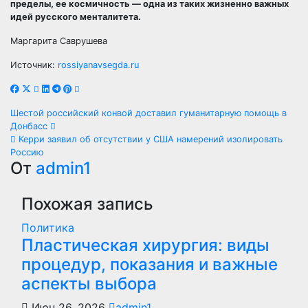
пределы, ее космичность — одна из таких жизненно важных
идей русского менталитета.
Маргарита Саврушева
Источник:
rossiyanavsegda.ru
Навигация
Шестой российский конвой доставил гуманитарную помощь в
Донбасс
по
Керри заявил об отсутствии у США намерений изолировать
Россию
записям
От
admin1
Похожая запись
Политика
Пластическая хирургия: виды
процедур, показания и важные
аспекты выбора
Июн 26, 2026
admin1