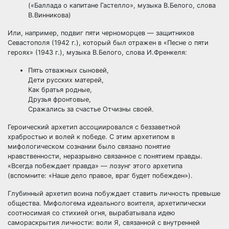
(«Баллада о капитане Гастелло», музыка В.Белого, слова
В.Винникова)
Или, например, подвиг пяти черноморцев — защитников
Севастополя (1942 г.), который был отражен в «Песне о пяти
героях» (1943 г.), музыка В.Белого, слова И.Френкеля:
Пять отважных сыновей,
Дети русских матерей,
Как братья родные,
Друзья фронтовые,
Сражались за счастье Отчизны своей.
Героический архетип ассоциировался с беззаветной
храбростью и волей к победе. С этим архетипом в
мифологическом сознании было связано понятие
нравственности, неразрывно связанное с понятием правды.
«Всегда побеждает правда» — лозунг этого архетипа
(вспомните: «Наше дело правое, враг будет побежден»).
Глубинный архетип воина побуждает ставить личность превыше
общества. Мифологема идеального воителя, архетипически
соотносимая со стихией огня, вырабатывала идею
самораскрытия личности: воли Я, связанной с внутренней