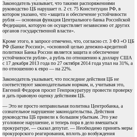
Законодатель указывает, что такими распоряжениями
руководство ЦБ нарушает п. 2 ст. 75 Конституции РФ, в
котором указано, что «защита и обеспечение устойчивости
рубля — основная функция Центрального банка Российской
Федерации, которую он осуществляет независимо от других
органов государственной власти».
Кроме этого, в запросе отмечено, что, согласно ст. 3 ФЗ «О ЦБ
РФ (Банке России)», «основной целью денежно-кредитной
политики Банка России является защита и обеспечение
устойчивости рубля», а рубль по отношению к доллару США
с 17 декабря 2013 года по 27 октября 2014 года упал на 31%, а
по отношению к евро — на 22%.
Законодатель указывает, что последние действия ЦБ не
соответствуют законодательным нормам, и, учитывая это,
Евгений Федоров просит Генпрокуратуру провести проверку
и дать правовую оценку действиям ЦБ.
— Это не просто неправильная политика Центробанка, а
сознательное нарушение законодательства. Действия
руководства ЦБ привели к большим убыткам. Это уже
уголовное нарушение, и теперь пора в дело вмешаться
прокуратуре, — сказал депутат. — Необходимо принять меры
прокурорского реагирования, вплоть до возбуждения