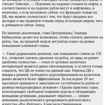
считает Таболин. — Повлиять на падение стоимости нефти, а
соответственно и на падение рубля могут и нефтяники, и
политики, а если возложить сейчас эту функцию только на
ЦБ, мы можем столкнуться с тем, что будут проданы все
доллары и мы окажемся голыми перед остальным миром, чего
и добивается сейчас Запад.
По мнению аналитиков, глава Центробанка Эльвира
Набиуллина делает все возможное, чтобы снизить давление на
рубль, так, на прошлой неделе регулятор пошел на резкое
повышение ключевой ставки.
— Такое радикальное решение, как повышение ставок на 150
б.п., позволит снизить давление на рубль, но вряд ли решит
проблему полностью — отказ от целевых валютных
интервенций является давно обоснованным, и остается только
сожалеть, что ЦБ не пошел на данный шаг. Переход ЦБ с
января к режиму свободного курсообразования на валютном
рынке является более эффективным. За последние 20 лет
население привыкло к зависимости «устойчивости рубля от
размера международных резервов». Однако практика стран,
использующих свободное плавание курсов и обладающих
меньшими резервами, доказывает обратное, — уверен
начальник аналитического департамента рейтингового
агентства «Рус-Рейтинг» Александр Овчинников.