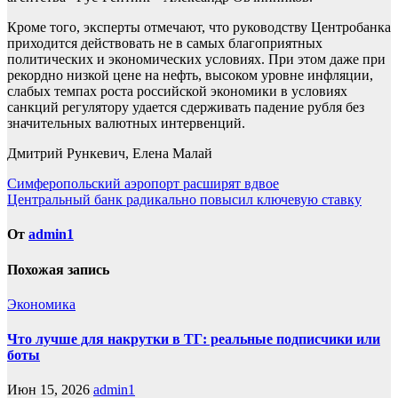
Кроме того, эксперты отмечают, что руководству Центробанка
приходится действовать не в самых благоприятных
политических и экономических условиях. При этом даже при
рекордно низкой цене на нефть, высоком уровне инфляции,
слабых темпах роста российской экономики в условиях
санкций регулятору удается сдерживать падение рубля без
значительных валютных интервенций.
Дмитрий Рункевич, Елена Малай
Навигация
Симферопольский аэропорт расширят вдвое
Центральный банк радикально повысил ключевую ставку
по
записям
От
admin1
Похожая запись
Экономика
Что лучше для накрутки в ТГ: реальные подписчики или
боты
Июн 15, 2026
admin1