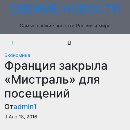
Перейти
СВЕЖИЕ НОВОСТИ
к
содержимому
Самые свежие новости России и мира
Экономика
Франция закрыла
«Мистраль» для
посещений
От
admin1
Апр 18, 2016