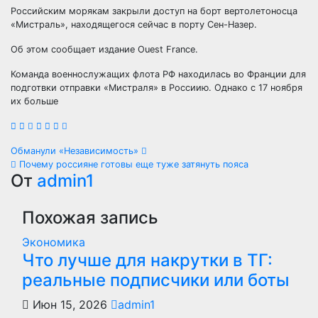
Российским морякам закрыли доступ на борт вертолетоносца
«Мистраль», находящегося сейчас в порту Сен-Назер.
Об этом сообщает издание Ouest France.
Команда военнослужащих флота РФ находилась во Франции для
подготвки отправки «Мистраля» в Россиию. Однако с 17 ноября
их больше
Навигация
Обманули «Независимость»
Почему россияне готовы еще туже затянуть пояса
по
От
admin1
записям
Похожая запись
Экономика
Что лучше для накрутки в ТГ:
реальные подписчики или боты
Июн 15, 2026
admin1