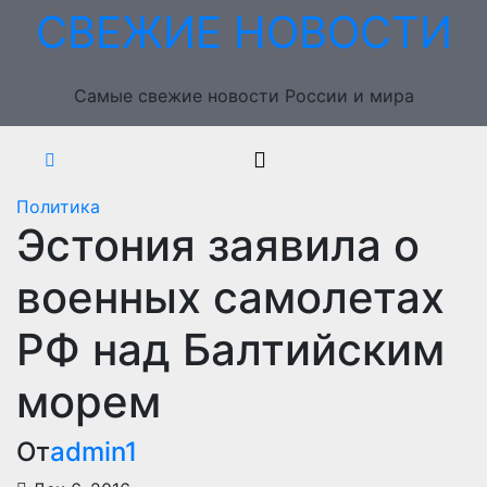
Перейти
СВЕЖИЕ НОВОСТИ
к
содержимому
Самые свежие новости России и мира
Политика
Эстония заявила о
военных самолетах
РФ над Балтийским
морем
От
admin1