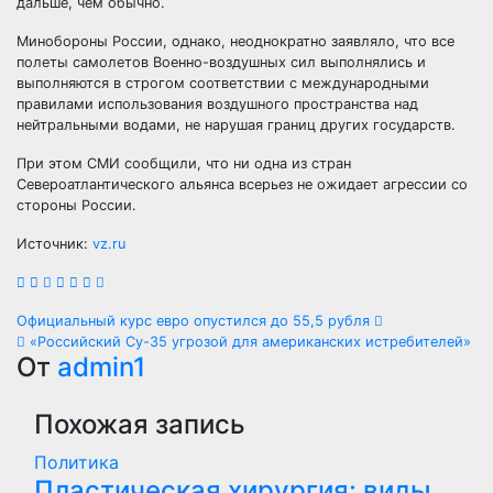
дальше, чем обычно.
Минобороны России, однако, неоднократно заявляло, что все
полеты самолетов Военно-воздушных сил выполнялись и
выполняются в строгом соответствии с международными
правилами использования воздушного пространства над
нейтральными водами, не нарушая границ других государств.
При этом СМИ сообщили, что ни одна из стран
Североатлантического альянса всерьез не ожидает агрессии со
стороны России.
Источник:
vz.ru
Навигация
Официальный курс евро опустился до 55,5 рубля
«Российский Су-35 угрозой для американских истребителей»
по
От
admin1
записям
Похожая запись
Политика
Пластическая хирургия: виды