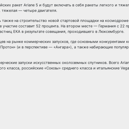
ских ракет Ariane 5 и будут включать в себя ракеты легкого и тяже
, тяжелая — четыре двигателя.
ь также на строительство новой стартовой площадки на космодроме
е участие составит 52 процента. На втором месте — Германия с 22 п
стниц ЕКА в результате совещания, проходившего в Люксембурге.
цев на рынке коммерческих запусков, где основными конкурентами 
«Протон» (и в перспективе — «Ангара»), а также набирающие популя
рческие запуски искусственных околоземных спутников. Всего Aria
лого класса, российские «Союзы» среднего класса и итальянские Vega