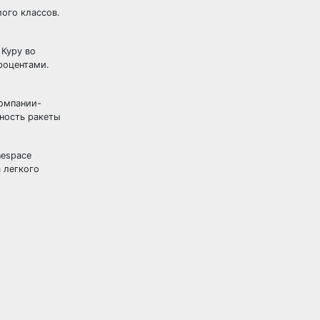
лого классов.
 Куру во
роцентами.
компании-
рность ракеты
nespace
 легкого