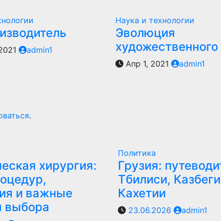
хнологии
Наука и технологии
оизводитель
Эволюция
художественного
 2021
admin1
Апр 1, 2021
admin1
оваться
.
Политика
еская хирургия:
Грузия: путеводи
оцедур,
Тбилиси, Казбеги
ия и важные
Кахетии
ы выбора
23.06.2026
admin1