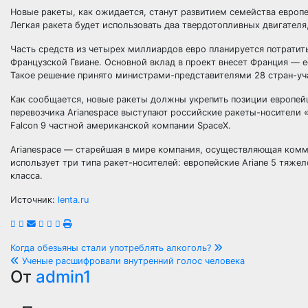
Новые ракеты, как ожидается, станут развитием семейства европей
Легкая ракета будет использовать два твердотопливных двигателя
Часть средств из четырех миллиардов евро планируется потратит
Французской Гвиане. Основной вклад в проект внесет Франция — е
Такое решение принято министрами-представителями 28 стран-уча
Как сообщается, новые ракеты должны укрепить позиции европей
перевозчика Arianespace выступают российские ракеты-носители 
Falcon 9 частной американской компании SpaceX.
Arianespace — старейшая в мире компания, осуществляющая комме
использует три типа ракет-носителей: европейские Ariane 5 тяже
класса.
Источник:
lenta.ru
Навигация
Когда обезьяны стали употреблять алкоголь?
Ученые расшифровали внутренний голос человека
по
От
admin1
записям