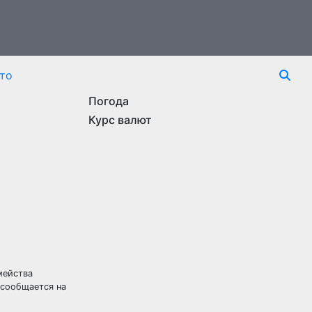
то
Погода
Курс валют
мейства
м сообщается
на