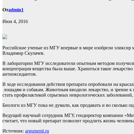
От
admin1
Июн 4, 2016
Российские ученые из МГУ впервые в мире изобрели эликсир м
Владимир Скулачев.
В лаборатории МГУ исследователи опытным методом получили
концентрация вещества была выше. Храниться такое лекарство
антиоксидантов.
В ходе исследования действия препарата опробовали на крысах
лошадям и собакам. Животным вводили лекарство, и зрение к н
стать профилактикой серьезных неврологических заболеваний,
Биологи из МГУ пока не думали, как продавать и во сколько о
Ведущий научный сотрудник МГУ, гендиректор компании «Мито
считает, что новый препарат позволит продлить жизнь человека
Источник:
argumenti.ru