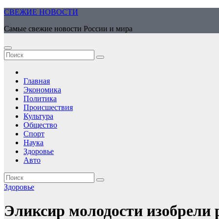
Перейти
СВЕЖИЕ НОВОСТИ
к
Самые свежие новости России и мира
содержимому
Главная
Экономика
Политика
Происшествия
Культура
Общество
Спорт
Наука
Здоровье
Авто
Здоровье
Эликсир молодости изобрели 