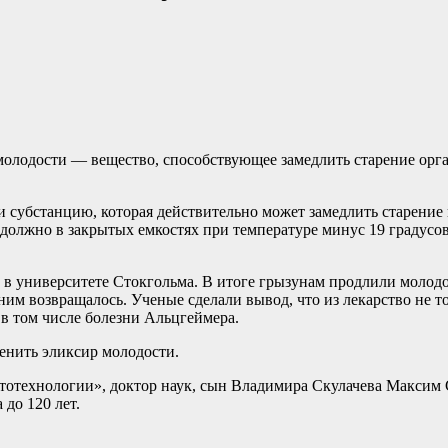
олодости — вещество, способствующее замедлить старение орга
 субстанцию, которая
действительно может замедлить старение
 должно в закрытых емкостях при температуре минус 19 градусо
 в университете Стокгольма. В итоге грызунам продлили молодос
им возвращалось. Ученые сделали вывод, что из лекарство не т
 в том числе болезни Альцгеймера.
ценить эликсир молодости.
технологии», доктор наук, сын Владимира Скулачева Максим С
 до 120 лет.