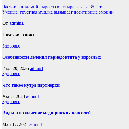
Навигация
Частота эпидемий выросла в четыре раза за 35 лет
Ученые: грустная музыка вызывает позитивные эмоции
по
записям
От
admin1
Похожая запись
Здоровье
Особенности лечения периодонтита у взрослых
Июл 29, 2026
admin1
Здоровье
Что такое нутра партнерки
Авг 3, 2023
admin1
Здоровье
Виды и назначение медицинских консолей
Май 17, 2021
admin1