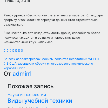
Июл 3, 2016
Рынок дронов (беспилотных летательных аппаратов) благодаря
прорыву в технологиях передачи данных стал стремительно
развиваться.
Еще несколько лет назад стоимость дрона, способного более
получаса находится в воздухе и перевозить даже
незначительный груз, например,
Навигация
Во всех аэроэкспрессах Москвы появится бесплатный Wi-Fi
В США завершили сборку многоразового космического
по
корабля Orion
От
admin1
записям
Похожая запись
Наука и технологии
Виды учебной техники