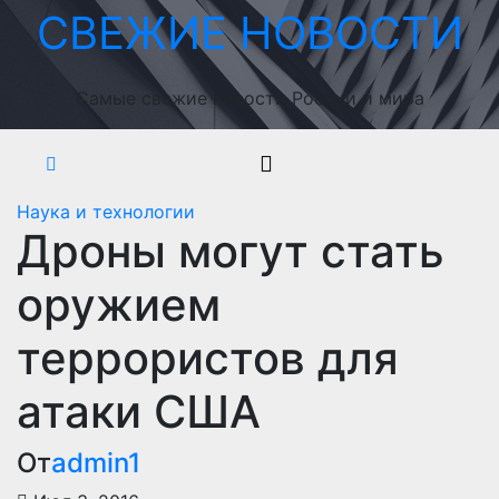
Перейти
СВЕЖИЕ НОВОСТИ
к
содержимому
Самые свежие новости России и мира
Наука и технологии
Дроны могут стать
оружием
террористов для
атаки США
От
admin1