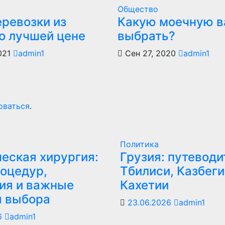
Общество
еревозки из
Какую моечную в
по лучшей цене
выбрать?
021
admin1
Сен 27, 2020
admin1
оваться
.
Политика
еская хирургия:
Грузия: путеводи
оцедур,
Тбилиси, Казбеги
ия и важные
Кахетии
ы выбора
23.06.2026
admin1
6
admin1