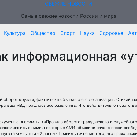
СВЕЖИЕ НОВОСТИ
Самые свежие новости России и мира
Культура
Общество
Спорт
Наука
Здоровье
Ав
ак информационная «у
й оборот оружия, фактически объявив о его легализации. Стихийная
пораньше МВД пришлось все разъяснять. Что действительно нового д
документ о вносимых в «Правила оборота гражданского и служебног
 ознакомившись с ними, некоторые СМИ объявили начало эпохи своб
дпункта «г» пункта 62 данных Правил уточнение того, что гражданск