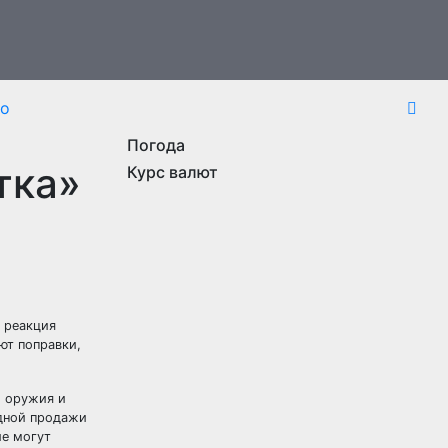
то
Погода
тка»
Курс валют
 реакция
ают
поправки,
о оружия и
одной продажи
ие могут