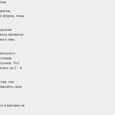
оны.
еречне.
ую форму, лишь
 оружия
чески являются
ка к ним.
твольного
 словам
тронов. Что
тало на 2 – 4
тва, они
евозить свое
и в магазин за