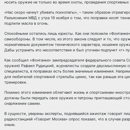
носить оружие не только во время охоты, проведения спортивных
«Нас скоро начнут убивать психопаты», – таким образом отреаги
Разъяснения МВД с утра 19 ноября о том, что поправки носят тех
подлили масла в огонь.
Спокойными остались лишь юристы. Как они пояснили «Фонтанке»
самообороны. В том числе, из этого закона следует и то, что ор
нормативным документом технического характера, ношение оружи
Дабы устранить это несоответствие и был уточнен подпункт «г» пу
Как сообщил «Фонтанке» зампредседателя федерального совета С
оружия) Рафаил Рудицкий, журналисты создали двусмысленную си
специалиста, в поправках есть более значимые изменения. Наприм
для любителей спортивной стрельбы ценно, так как раньше эта ци
тренировки.
Помимо этого изменения облегчают жизнь и спортсменам-иностран
должны были передать свое оружие и патроны приглашающей стор
снаряжение самим.
В сущности, уверены эксперты, поднявшийся ажиотаж говорит лиш
радиостанцией «Говорит Москва» опрос показал, что в случае раз
оным.