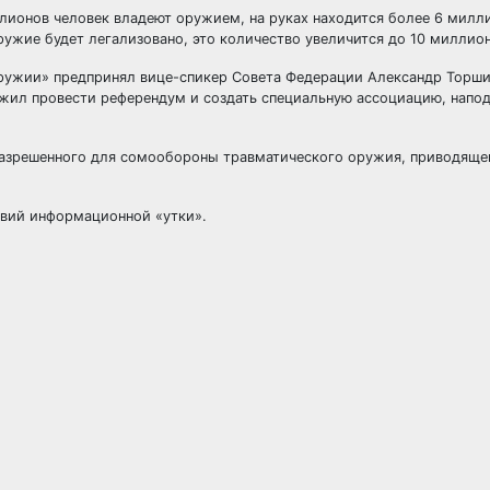
ллионов человек владеют оружием, на руках находится более 6 милл
ружие будет легализовано, это количество увеличится до 10 миллио
ружии» предпринял вице-спикер Совета Федерации Александр Торшин
ожил провести референдум и создать специальную ассоциацию, напо
 разрешенного для сомообороны травматического оружия, приводящ
твий информационной «утки».