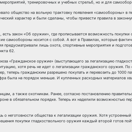
 мероприятий, тренировочных и учебных стрельб, но и для самообор
ровало общество на вольную трактовку появления «самообороны» в п
нический характер и были сделаны, чтобы привести правила в законн
, есть закон «Об оружии», где прописывается возможность покупки
ужие самообороны носится с собой. А вот в Правилах, которые факти
я предусматривали лишь охота, спортивные мероприятия и подготов
нкта 62.
оюза «Гражданское оружие» (выступающего за легализацию гладкос
туацию, хотя речь не идет о легализации гражданского оружия. По
ер, теперь гражданским разрешено покупать и перевозить до 1000 па
фра была на порядок меньше. И купленных расходных материалов хва
цам, а также охотникам. Ранее, согласно постановлению правительс
оне в обязательном порядке. Теперь их наделили возможностью пер
ь о неготовности общества к легализации оружия. Хотя устроенный
решения покупки гладкоствольного оружия каждый второй готов пойт