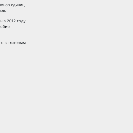
ионов единиц
нов.
 в 2012 году.
добие
его к тяжелым