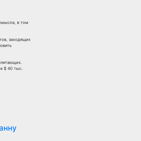
ромысла, в том
тов, заходящих
новить
опитающих.
е $ 40 тыс.
анну