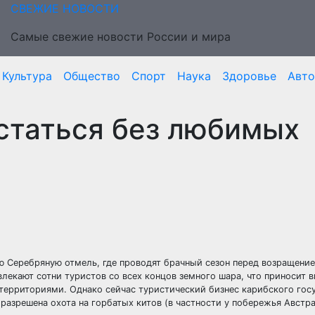
СВЕЖИЕ НОВОСТИ
Самые свежие новости России и мира
Культура
Общество
Спорт
Наука
Здоровье
Авто
статься без любимых
ю Серебряную отмель, где проводят брачный сезон перед возращение
екают сотни туристов со всех концов земного шара, что приносит 
ерриториями. Однако сейчас туристический бизнес карибского гос
ё разрешена охота на горбатых китов (в частности у побережья Австр