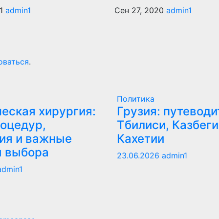
21
admin1
Сен 27, 2020
admin1
оваться
.
Политика
еская хирургия:
Грузия: путеводи
оцедур,
Тбилиси, Казбеги
ия и важные
Кахетии
ы выбора
23.06.2026
admin1
admin1