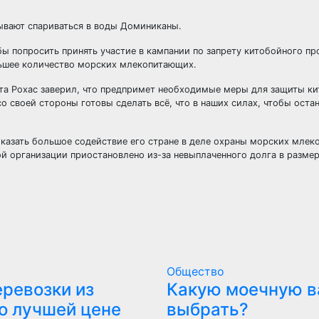
лывают спариваться в воды Доминиканы.
обы попросить принять участие в кампании по запрету китобойного п
ольшее количество морских млекопитающих.
а Рохас заверил, что предпримет необходимые меры для защиты ки
о своей стороны готовы сделать всё, что в наших силах, чтобы оста
казать большое содействие его стране в деле охраны морских млек
й организации приостановлено из-за невыплаченного долга в размер
Общество
еревозки из
Какую моечную в
по лучшей цене
выбрать?