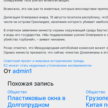
обнаружены тела убитых млекопитающих.
Возможно, это как раз те животные, которые впоследствии прип
Делегация Greenpeace вчера, 16 августа посетила республику, чт
числе на острове Гренландия, население которого убивает наиб
В ответном заявлении министр охраны окружающей среды Баутист
в воды его государства. «Мы поддерживаем усилия Greenpeace и с
убийство горбачей», – заявил чиновник.
Рохас отметил, что Международная китобойная комиссия может о
Однако министр признался, что сейчас членство Доминиканы в это
Навигация
Советский проект и мировые исторические тренды
ЕС может стать неудачным утопическим экспериментом
по
От
admin1
записям
Похожая запись
Общество
Общество
Пластиковые окна в
Грузоп
Долгопрудном
Китая 