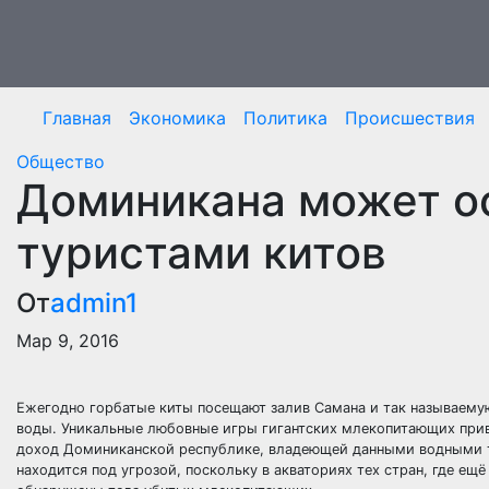
Перейти
к
содержимому
Главная
Экономика
Политика
Происшествия
Общество
Доминикана может о
туристами китов
От
admin1
Мар 9, 2016
Ежегодно горбатые киты посещают залив Самана и так называему
воды. Уникальные любовные игры гигантских млекопитающих привл
доход Доминиканской республике, владеющей данными водными т
находится под угрозой, поскольку в акваториях тех стран, где ещ