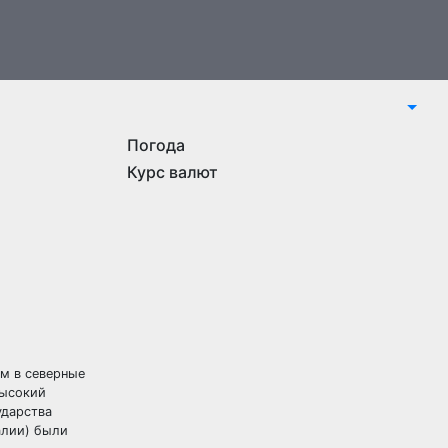
Погода
Курс валют
м в северные
высокий
ударства
алии) были