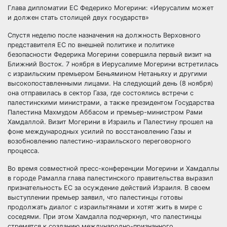
Глава дипломатии ЕС Федерико Могерини: «Иерусалим может
и должен стать столицей двух государств»
Спустя неделю после назначения на должность Верховного
представителя ЕС по внешней политике и политике
безопасности Федерика Могерини совершила первый визит на
Ближний Восток. 7 ноября в Иерусалиме Могерини встретилась
с израильским премьером Беньямином Нетаньяху и другими
высокопоставленными лицами. На следующий день (8 ноября)
она отправилась в сектор Газа, где состоялись встречи с
палестинскими министрами, а также президентом Государства
Палестина Махмудом Аббасом и премьер-министром Рами
Хамдаллой. Визит Могерини в Израиль и Палестину прошел на
фоне международных усилий по восстановлению Газы и
возобновлению палестино-израильского переговорного
процесса.
Во время совместной пресс-конференции Могерини и Хамдаллы
в городе Рамалла глава палестинского правительства выразил
признательность ЕС за осуждение действий Израиля. В своем
выступлении премьер заявил, что палестинцы готовы
продолжать диалог с израильтянами и хотят жить в мире с
соседями. При этом Хамдалла подчеркнул, что палестинцы
стремятся к созданию международно-признанного