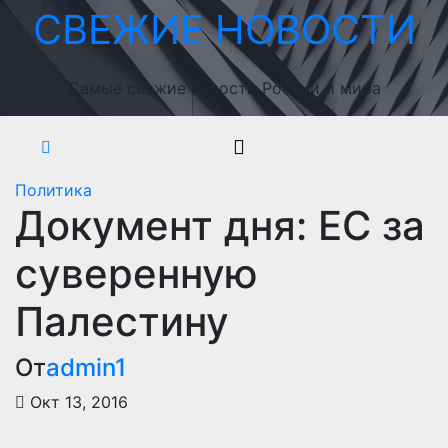
Перейти
СВЕЖИЕ НОВОСТИ
к
содержимому
Самые свежие новости России и мира
Политика
Документ дня: ЕС за
суверенную
Палестину
От
admin1
Окт 13, 2016