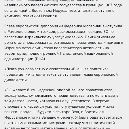
независимого палестинского государства в границах 1967 года
со столицей в Восточном Иерусалиме, а также выступил с
критикой политики Израиля.
Глава европейской дипломатии Федерика Могерини выступила
в Рамалле с рядом тезисов, раскрывающих позицию ЕС по
палестино-израильскому урегулированию. Лейтмотивом ее
речи стала поддержка палестинского правительства и призыв к
Израилю остановить свою поселенческую активность на
территории, подконтрольной Палестинской национальной
администрации (ПНА).
«Лента.ру» совместно с агентством «Внешняя политика»
предлагает читателям текст выступления главы европейской
дипломатии.
«ЕС желает быть надежной опорой вашего правительства,
международно-признанного правительства, и помогать вам в
той деятельности, которую вы осуществляете. В первую
очередь это касается усилий по улучшению условий жизни
вашего народа — будь то в секторе Газа, в Восточном
Иерусалиме или на Западном берегу. Я была рада встретиться
с четырьмя вашими министрами, потому что политический
вклад — не только материальный, но и политический, —