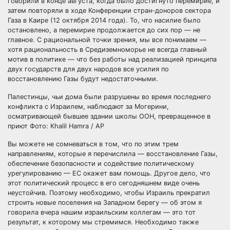
говорили в конце августа, когда было достигнуто перемирие, и
затем повторяли в ходе Конференции стран-доноров сектора
Газа в Каире (12 октября 2014 года). То, что насилие было
остановлено, а перемирие продолжается до сих пор — не
главное. С рациональной точки зрения, мы все понимаем —
хотя рациональность в Средиземноморье не всегда главный
мотив в политике — что без работы над реализацией принципа
двух государств для двух народов все усилия по
восстановлению Газы будут недостаточными.
Палестинцы, чьи дома были разрушены во время последнего
конфликта с Израилем, наблюдают за Могерини,
осматривающей бывшее здании школы ООН, превращенное в
приют Фото: Khalil Hamra / AP
Вы можете не сомневаться в том, что по этим трем
направлениям, которые я перечислила — восстановление Газы,
обеспечение безопасности и содействие политическому
урегулированию — ЕС окажет вам помощь. Другое дело, что
этот политический процесс в его сегодняшнем виде очень
неустойчив. Поэтому необходимо, чтобы Израиль прекратил
строить новые поселения на Западном берегу — об этом я
говорила вчера нашим израильским коллегам — это тот
результат, к которому мы стремимся. Необходимо также