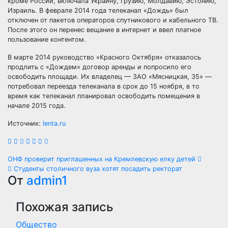
кроме России, включала Украину, Грузию, Молдавию, Эстонию,
Израиль. В феврале 2014 года телеканал «Дождь» был
отключен от пакетов операторов спутникового и кабельного ТВ.
После этого он перенес вещание в интернет и ввел платное
пользование контентом.
В марте 2014 руководство «Красного Октября» отказалось
продлить с «Дождем» договор аренды и попросило его
освободить площади. Их владелец — ЗАО «Мясницкая, 35» —
потребовал переезда телеканала в срок до 15 ноября, в то
время как телеканал планировал освободить помещения в
начале 2015 года.
Источник:
lenta.ru
Навигация
ОНФ проверит приглашенных на Кремлевскую елку детей
Студенты столичного вуза хотят посадить ректорат
по
От
admin1
записям
Похожая запись
Общество