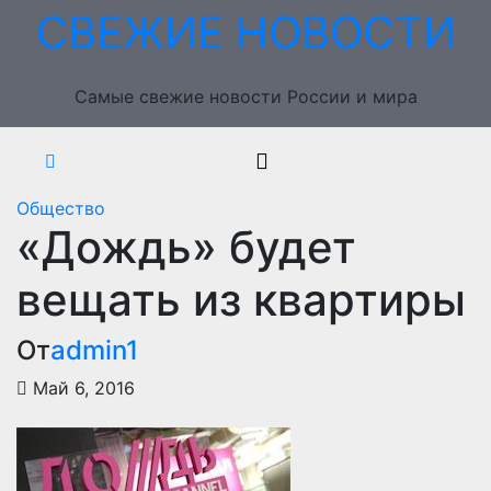
Перейти
СВЕЖИЕ НОВОСТИ
к
содержимому
Самые свежие новости России и мира
Общество
«Дождь» будет
вещать из квартиры
От
admin1
Май 6, 2016