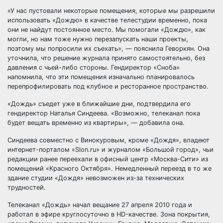
«У нас пустовали некоторые помещения, которые мы разрешили
использовать «Дождю» в качестве телестудии временно, пока
они не найдут постоянное место. Мы помогали «Дождю», как
могли, но нам тоже нужно перезапускать наши проекты,
поэтому мы попросили их съехать», — пояснила Геворкян. Она
уточнила, что решение журнала принято самостоятельно, без
давления с чьей-либо стороны. Гендиректор «Сноба»
напомнила, что эти помещения изначально планировалось
перепрофилировать под клубное и ресторанное пространство.
«Дождь» съедет уже в ближайшие дни, подтвердила его
гендиректор Наталья Синдеева. «Возможно, телеканал пока
будет вещать временно из квартиры», — добавила она.
Синдеева совместно с Винокуровым, кроме «Дождя», владеют
интернет-порталом «Slon.ru» и журналом «Большой город», чьи
редакции ранее переехали в офисный центр «Москва-Сити» из
помещений «Красного Октября». Немедленный переезд в то же
здание студии «Дождя» невозможен из-за технических
трудностей.
Телеканал «Дождь» начал вещание 27 апреля 2010 года и
работал в эфире круглосуточно в HD-качестве. Зона покрытия,