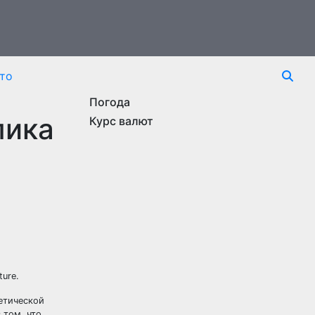
то
Погода
пика
Курс валют
ure.
гетической
 том, что