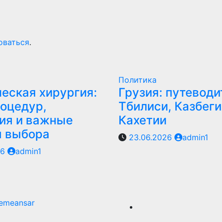
оваться
.
Политика
еская хирургия:
Грузия: путеводи
оцедур,
Тбилиси, Казбеги
ия и важные
Кахетии
ы выбора
23.06.2026
admin1
26
admin1
emeansar