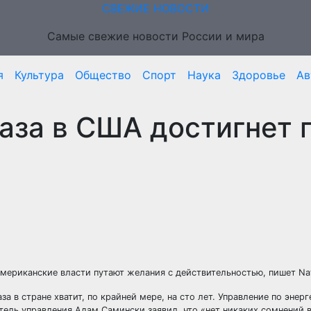
СВЕЖИЕ НОВОСТИ
Самые свежие новости России и мира
я
Культура
Общество
Спорт
Наука
Здоровье
Ав
аза в США достигнет 
 американские власти путают желания с действительностью, пишет Nat
а в стране хватит, по крайней мере, на сто лет. Управление по энер
ль управления Адам Самински заявил, что «нет никаких сомнений в