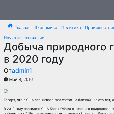
Перейти
к
содержимому
Главная
Экономика
Политика
Происшестви
Наука и технологии
Добыча природного г
в 2020 году
От
admin1
Май 4, 2016
Говоря, что в США сланцевого газа хватит на ближайшие сто лет,
В 2012 году президент США Барак Обама сказал, что природного газ
информации США также дала оптимистический прогноз. Руководите