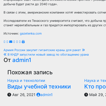
добыча будет расти до 2040 года».
В связи с этим, американские компании хотят инвестировать сотн
Исследователи из Техасского университета считают, что добыча п
станет нерентабельным и газ придется импортировать из других с
Источник:
gazetenka.com
Навигация
Армия России закупит гигантские краны для ракет
В КНДР запустили новый завод по обогащению урана
по
От
admin1
записям
Похожая запись
Наука и технологии
Наука и те
Виды учебной техники
Кто пр
Авг 26, 2021
admin1
Май 29,