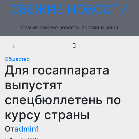
Перейти
СВЕЖИЕ НОВОСТИ
к
содержимому
Самые свежие новости России и мира
Общество
Для госаппарата
выпустят
спецбюллетень по
курсу страны
От
admin1