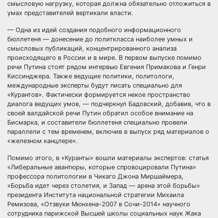
смысловую нагрузку, которая должна обязательно отложиться в
умах представителей вертикали власти.
— Одна из идей создания подобного информационного
бюллетеня — донесение до политкласса наиболее умных и
смысловых публикаций, концентрированного анализа
происходящего в России и в мире. В первом выпуске помимо
речи Путина стоят рядом интервью Евгения Примакова и Генри
Киссинджера. Также ведущие политики, политологи,
международные эксперты будут писать специально для
«Курантов». Фактически формируется некое пространство
диалога ведущих умов, — подчеркнул Бадовский, добавив, что в
своей валдайской речи Путин обратил особое внимание на
Бисмарка, и составители бюллетеня специально провели
параллели с тем временем, включив в выпуск ряд материалов о
«железном канцлере».
Помимо этого, в «Куранты» вошли материалы экспертов: статья
«Либеральные авантюры, которые спровоцировали Путина»
профессора политологии в Чикаго Джона Миршаймера,
«Борьба идет через столетия, и Запад — арена этой борьбы»
президента Института национальной стратегии Михаила
Ремизова, «Отзвуки Мюнхена-2007 в Сочи-2014» научного
сотрудника парижской Высшей школы социальных наук Жака