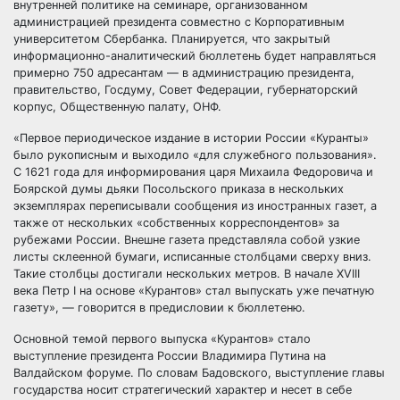
внутренней политике на семинаре, организованном
администрацией президента совместно с Корпоративным
университетом Сбербанка. Планируется, что закрытый
информационно-аналитический бюллетень будет направляться
примерно 750 адресантам — в администрацию президента,
правительство, Госдуму, Совет Федерации, губернаторский
корпус, Общественную палату, ОНФ.
«Первое периодическое издание в истории России «Куранты»
было рукописным и выходило «для служебного пользования».
С 1621 года для информирования царя Михаила Федоровича и
Боярской думы дьяки Посольского приказа в нескольких
экземплярах переписывали сообщения из иностранных газет, а
также от нескольких «собственных корреспондентов» за
рубежами России. Внешне газета представляла собой узкие
листы склеенной бумаги, исписанные столбцами сверху вниз.
Такие столбцы достигали нескольких метров. В начале XVIII
века Петр I на основе «Курантов» стал выпускать уже печатную
газету», — говорится в предисловии к бюллетеню.
Основной темой первого выпуска «Курантов» стало
выступление президента России Владимира Путина на
Валдайском форуме. По словам Бадовского, выступление главы
государства носит стратегический характер и несет в себе