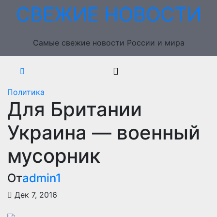
Перейти
СВЕЖИЕ НОВОСТИ
к
содержимому
Самые свежие новости России и мира
Политика
Для Британии
Украина — военный
мусорник
От
admin1
Дек 7, 2016