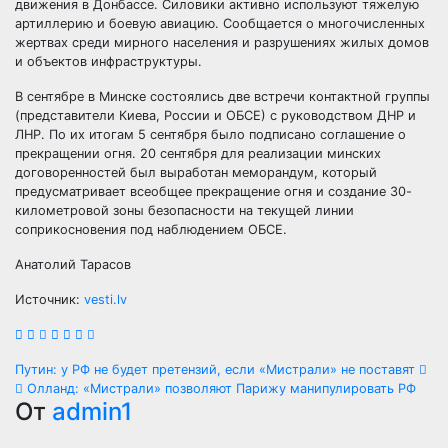
движения в Донбассе. Силовики активно используют тяжелую
артиллерию и боевую авиацию. Сообщается о многочисленных
жертвах среди мирного населения и разрушениях жилых домов
и объектов инфраструктуры.
В сентябре в Минске состоялись две встречи контактной группы
(представители Киева, России и ОБСЕ) с руководством ДНР и
ЛНР. По их итогам 5 сентября было подписано соглашение о
прекращении огня. 20 сентября для реализации минских
договоренностей был выработан меморандум, который
предусматривает всеобщее прекращение огня и создание 30-
километровой зоны безопасности на текущей линии
соприкосновения под наблюдением ОБСЕ.
Анатолий Тарасов
Источник:
vesti.lv
Навигация
Путин: у РФ не будет претензий, если «Мистрали» не поставят
Олланд: «Мистрали» позволяют Парижу манипулировать РФ
по
От
admin1