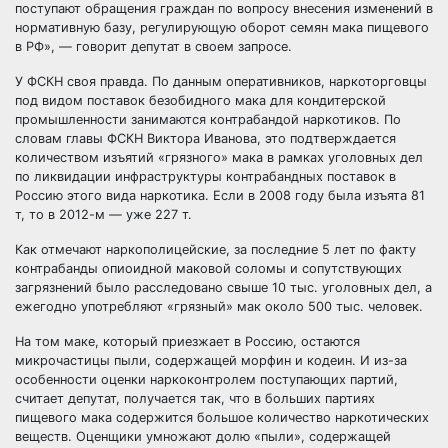
поступают обращения граждан по вопросу внесения изменений в
нормативную базу, регулирующую оборот семян мака пищевого
в РФ», — говорит депутат в своем запросе.
У ФСКН своя правда. По данным оперативников, наркоторговцы
под видом поставок безобидного мака для кондитерской
промышленности занимаются контрабандой наркотиков. По
словам главы ФСКН Виктора Иванова, это подтверждается
количеством изъятий «грязного» мака в рамках уголовных дел
по ликвидации инфраструктуры контрабандных поставок в
Россию этого вида наркотика. Если в 2008 году была изъята 81
т, то в 2012-м — уже 227 т.
Как отмечают наркополицейские, за последние 5 лет по факту
контрабанды опиоидной маковой соломы и сопутствующих
загрязнений было расследовано свыше 10 тыс. уголовных дел, а
ежегодно употребляют «грязный» мак около 500 тыс. человек.
На том маке, который приезжает в Россию, остаются
микрочастицы пыли, содержащей морфин и кодеин. И из-за
особенности оценки наркоконтролем поступающих партий,
считает депутат, получается так, что в больших партиях
пищевого мака содержится большое количество наркотических
веществ. Оценщики умножают долю «пыли», содержащей