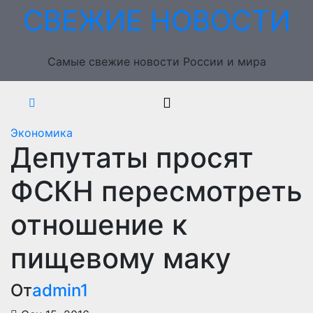
Перейти
СВЕЖИЕ НОВОСТИ
к
содержимому
Самые свежие новости России и мира
Экономика
Депутаты просят
ФСКН пересмотреть
отношение к
пищевому маку
От
admin1