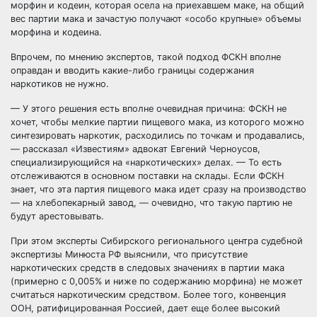
морфин и кодеин, которая осела на приехавшем маке, на общий
вес партии мака и зачастую получают «особо крупные» объемы
морфина и кодеина.
Впрочем, по мнению экспертов, такой подход ФСКН вполне
оправдан и вводить какие-либо границы содержания
наркотиков не нужно.
— У этого решения есть вполне очевидная причина: ФСКН не
хочет, чтобы мелкие партии пищевого мака, из которого можно
синтезировать наркотик, расходились по точкам и продавались,
— рассказал «Известиям» адвокат Евгений Черноусов,
специализирующийся на «наркотических» делах. — То есть
отслеживаются в основном поставки на склады. Если ФСКН
знает, что эта партия пищевого мака идет сразу на производство
— на хлебопекарный завод, — очевидно, что такую партию не
будут арестовывать.
При этом эксперты Сибирского регионального центра судебной
экспертизы Минюста РФ выяснили, что присутствие
наркотических средств в следовых значениях в партии мака
(примерно с 0,005% и ниже по содержанию морфина) не может
считаться наркотическим средством. Более того, конвенция
ООН, ратифицированная Россией, дает еще более высокий