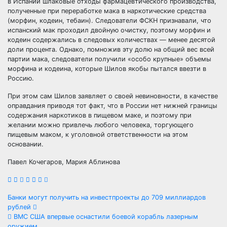
в Испании шлаковые отходы фармацевтического производства,
полученные при переработке мака в наркотические средства
(морфин, кодеин, тебаин). Следователи ФСКН признавали, что
испанский мак проходил двойную очистку, поэтому морфин и
кодеин содержались в следовых количествах — менее десятой
доли процента. Однако, помножив эту долю на общий вес всей
партии мака, следователи получили «особо крупные» объемы
морфина и кодеина, которые Шилов якобы пытался ввезти в
Россию.
При этом сам Шилов заявляет о своей невиновности, в качестве
оправдания приводя тот факт, что в России нет нижней границы
содержания наркотиков в пищевом маке, и поэтому при
желании можно привлечь любого человека, торгующего
пищевым маком, к уголовной ответственности на этом
основании.
Павел Кочегаров, Мария Аблинова
Навигация
Банки могут получить на инвестпроекты до 709 миллиардов
рублей
по
ВМС США впервые оснастили боевой корабль лазерным
оружием