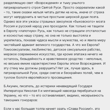
разделяющую свет «Возрождения» и тьму унылого
патриархального строя Святой Руси. Просто сюрреализм какой
– то, такие сказки нельзя читать детям на ночь, иначе от страха
могут напрудонить в чистые простыни широкой души поэта.
Однако все эти ужасы страшных закоулков «быковского» мозга
Россия и русский народ уже проходили. Как только не тащили
в Европу «лапотную» Русь, как только не стращали отсталостью
и косностью нашу страну, но она не только выстояла и
укрепилась, показав чудеса мысли и мужества, но и явила миру
чистейший адамант великого государства. А что же Европа?
Гомосексуализм, лесбиянство, детское сексуальное рабство,
мерзкое современное искусство, где кроме эпатажа ничего не
осталось, безыдейность и нравственное уродство – неполные,
но весьма емкие характеристики Европы эпохи Возрождения. И
эту стену мы должны разрушить? Нет уж, лучше здесь, в
патриархальной Руси, среди снегов и бескрайних полей, чем в
тухлом болоте европейского просвещения.
Б.Акунин, писатель, до истерики ненавидящий Государя
Императора Николая II и мечтающий навсегда перебраться на
Украину, но что – то его останавливает, видимо, несерьезность
тамошних гонораров:
Если у нас большая толпа начнет орать «Слава России!», это