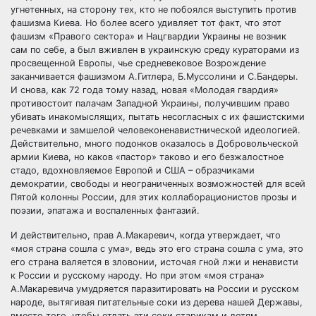
угнетенных, на сторону тех, кто не побоялся выступить против
фашизма Киева. Но более всего удивляет тот факт, что этот
фашизм «Правого сектора» и Нацгвардии Украины не возник
сам по себе, а был вживлен в украинскую среду кураторами из
просвещенной Европы, чье средневековое Возрождение
заканчивается фашизмом А.Гитлера, Б.Муссолини и С.Бандеры.
И снова, как 72 года тому назад, новая «Молодая гвардия»
противостоит палачам Западной Украины, получившим право
убивать инакомыслящих, пытать несогласных с их фашистскими
речевками и замшелой человеконенавистнической идеологией.
Действительно, много подонков оказалось в Добровольческой
армии Киева, но каков «пастор» таково и его безжалостное
стадо, вдохновляемое Европой и США – образчиками
демократии, свободы и неограниченных возможностей для всей
Пятой колонны России, для этих коллаборационистов прозы и
поэзии, эпатажа и воспаленных фантазий.
И действительно, прав А.Макаревич, когда утверждает, что
«моя страна сошла с ума», ведь это его страна сошла с ума, это
его страна валяется в зловонии, источая гной лжи и ненависти
к России и русскому народу. Но при этом «моя страна»
А.Макаревича умудряется паразитировать на России и русском
народе, вытягивая питательные соки из дерева нашей Державы,
вместо того, чтобы отдать эти соки старикам и детям,