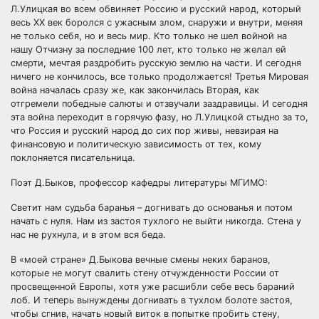
Л.Улицкая во всем обвиняет Россию и русский народ, который
весь ХХ век боролся с ужасным злом, снаружи и внутри, меняя
не только себя, но и весь мир. Кто только не шел войной на
нашу Отчизну за последние 100 лет, кто только не желал ей
смерти, мечтая раздробить русскую землю на части. И сегодня
ничего не кончилось, все только продолжается! Третья Мировая
война началась сразу же, как закончилась Вторая, как
отгремели победные салюты и отзвучали заздравицы. И сегодня
эта война переходит в горячую фазу, но Л.Улицкой стыдно за то,
что Россия и русский народ до сих пор живы, невзирая на
финансовую и политическую зависимость от тех, кому
поклоняется писательница.
Поэт Д.Быков, профессор кафедры литературы МГИМО:
Светит нам судьба баранья – догнивать до основанья и потом
начать с нуля. Нам из застоя тухлого не выйти никогда. Стена у
нас не рухнула, и в этом вся беда.
В «моей стране» Д.Быкова вечные смены неких баранов,
которые не могут свалить стену отчужденности России от
просвещенной Европы, хотя уже расшибли себе весь бараний
лоб. И теперь вынуждены догнивать в тухлом болоте застоя,
чтобы сгнив, начать новый виток в попытке пробить стену,