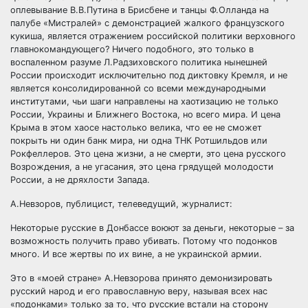
оплевывание В.В.Путина в Брисбене и танцы Ф.Олланда на
палубе «Мистралей» с демонстрацией жалкого французского
кукиша, является отражением российской политики верховного
главнокомандующего? Ничего подобного, это только в
воспаленном разуме Л.Радзиховского политика нынешней
России происходит исключительно под диктовку Кремля, и не
является консолидированной со всеми международными
институтами, чьи шаги направлены на хаотизацию не только
России, Украины и Ближнего Востока, но всего мира. И цена
Крыма в этом хаосе настолько велика, что ее не сможет
покрыть ни один банк мира, ни одна ТНК Ротшильдов или
Рокфеллеров. Это цена жизни, а не смерти, это цена русского
Возрождения, а не угасания, это цена грядущей молодости
России, а не дряхлости Запада.
А.Невзоров, публицист, телеведущий, журналист:
Некоторые русские в Донбассе воюют за деньги, некоторые – за
возможность получить право убивать. Потому что подонков
много. И все жертвы по их вине, а не украинской армии.
Это в «моей стране» А.Невзорова принято демонизировать
русский народ и его православную веру, называя всех нас
«подонками» только за то, что русские встали на сторону