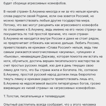
будет сборище агрессивных ксенофобов.
В «моей стране» Б.Акунина никогда и ни за что нельзя кричать
слова радости своей Родине, если она зовется Россией, но
можно приветствовать любые другие государства мира.
Потому, что вас могут расценить как агрессивного ксенофоба
по отношению к Б.Акунину, ведь именно на его «мою страну» вы
покушаетесь по той простой причине, что «моя страна»
Б.Акунина не находится внутри России и даже не стоит рядом,
но предпочитает отбежать как можно дальше. Любить Россию,
приветствовать ее криками «Слава России!» нельзя, ведь тем
самым унижаются многочисленные «акунины», «улицкие» и
«быковы», ненавидящие Державу, которая помогла им встать на
ноги, обучиться, достичь вершин писательского мастерства за
счет простых русских людей, изо дня в день тянущих свою
лямку для того, что бы страна жила и богатела. Но, согласно
Б.Акунину, простой русский народ должен лишь безропотно
тянуть лямку и криками радости приветствовать лишь его,
Б.Акунина на недосягаемой высоте литературных богов, грозно
взирающих из «моей страны» на «агрессивных ксенофобов».
Т.Толстая, писательница и телеведущая:
Опытный растлитель всегда сообразит, что у этого человека