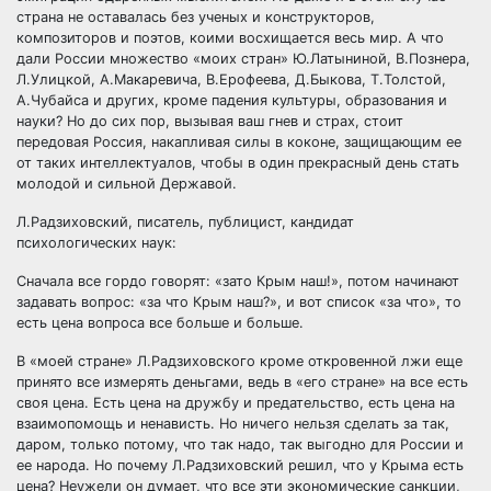
страна не оставалась без ученых и конструкторов,
композиторов и поэтов, коими восхищается весь мир. А что
дали России множество «моих стран» Ю.Латыниной, В.Познера,
Л.Улицкой, А.Макаревича, В.Ерофеева, Д.Быкова, Т.Толстой,
А.Чубайса и других, кроме падения культуры, образования и
науки? Но до сих пор, вызывая ваш гнев и страх, стоит
передовая Россия, накапливая силы в коконе, защищающим ее
от таких интеллектуалов, чтобы в один прекрасный день стать
молодой и сильной Державой.
Л.Радзиховский, писатель, публицист, кандидат
психологических наук:
Сначала все гордо говорят: «зато Крым наш!», потом начинают
задавать вопрос: «за что Крым наш?», и вот список «за что», то
есть цена вопроса все больше и больше.
В «моей стране» Л.Радзиховского кроме откровенной лжи еще
принято все измерять деньгами, ведь в «его стране» на все есть
своя цена. Есть цена на дружбу и предательство, есть цена на
взаимопомощь и ненависть. Но ничего нельзя сделать за так,
даром, только потому, что так надо, так выгодно для России и
ее народа. Но почему Л.Радзиховский решил, что у Крыма есть
цена? Неужели он думает, что все эти экономические санкции,