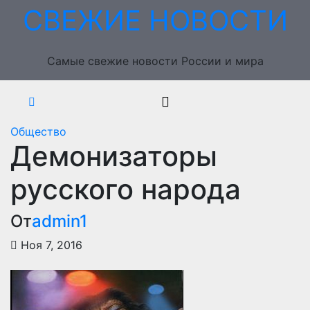
Перейти
СВЕЖИЕ НОВОСТИ
к
содержимому
Самые свежие новости России и мира
Общество
Демонизаторы
русского народа
От
admin1
Ноя 7, 2016