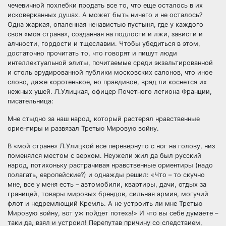
чечевичной похлебки продать все то, что еще осталось в их
исковерканных душах. А может быть ничего и не осталось?
Одна жаркая, опаленная ненавистью пустыня, где у каждого
своя «моя страна», созданная на подлости и лжи, зависти и
алчности, гордости и тщеславии. Чтобы убедиться в этом,
достаточно прочитать то, что говорят и пишут люди
интеллектуальной элиты, почитаемые среди экзальтированной
и столь эрудированной публики московских салонов, что иное
слово, даже коротенькое, но правдивое, вряд ли коснется их
нежных ушей. Л.Улицкая, офицер Почетного легиона Франции,
писательница:
Мне стыдно за наш народ, который растерял нравственные
ориентиры и развязал Третью Мировую войну.
В «мой стране» Л.Улицкой все перевернуто с ног на голову, низ
поменялся местом с верхом. Неужели жил да был русский
народ, потихоньку растрачивая нравственные ориентиры (надо
полагать, европейские?) и однажды решил: «Что – то скучно
мне, все у меня есть – автомобили, квартиры, дачи, отдых за
границей, товары мировых брендов, сильная армия, могучий
флот и недремлющий Кремль. А не устроить ли мне Третью
Мировую войну, вот уж пойдет потеха!» И что вы себе думаете –
таки да, взял и устроил! Перепутав причину со следствием,