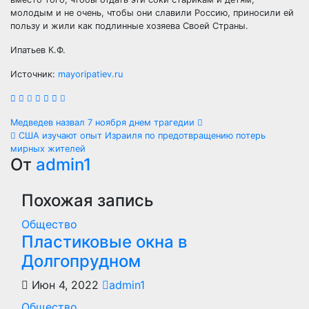
молодым и не очень, чтобы они славили Россию, приносили ей
пользу и жили как подлинные хозяева Своей Страны.
Ипатьев К.Ф.
Источник:
mayoripatiev.ru
Навигация
Медведев назвал 7 ноября днем трагедии
США изучают опыт Израиля по предотвращению потерь
по
мирных жителей
От
admin1
записям
Похожая запись
Общество
Пластиковые окна в
Долгопрудном
Июн 4, 2022
admin1
Общество