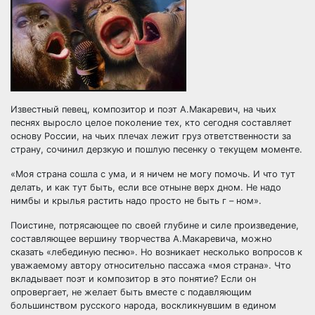
Известный певец, композитор и поэт А.Макаревич, на чьих
песнях выросло целое поколение тех, кто сегодня составляет
основу России, на чьих плечах лежит груз ответственности за
страну, сочинил дерзкую и пошлую песенку о текущем моменте.
«Моя страна сошла с ума, и я ничем не
могу помочь. И что тут
делать, и как тут быть, если все отныне верх дном. Не надо
нимбы и крылья растить надо просто не быть г – ном».
Поистине, потрясающее по своей глубине и силе произведение,
составляющее вершину творчества А.Макаревича, можно
сказать «лебединую песню». Но возникает несколько вопросов к
уважаемому автору относительно пассажа «моя страна». Что
вкладывает поэт и композитор в это понятие? Если он
опровергает, не желает быть вместе с подавляющим
большинством русского народа, воскликнувшим в едином