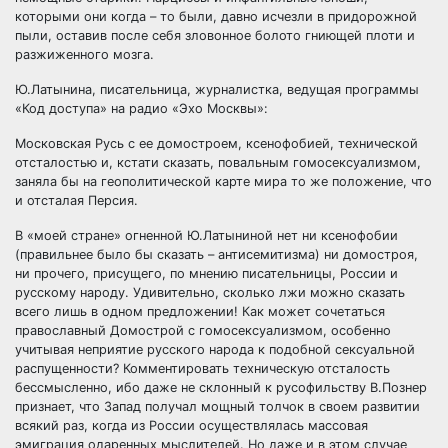
которыми они когда – то были, давно исчезли в придорожной
пыли, оставив после себя зловонное болото гниющей плоти и
разжиженного мозга.
Ю.Латынина, писательница, журналистка, ведущая программы
«Код доступа» на радио «Эхо Москвы»:
Московская Русь с ее домостроем, ксенофобией, технической
отсталостью и, кстати сказать, повальным гомосексуализмом,
заняла бы на геополитической карте мира то же положение, что
и отсталая Персия.
В «моей стране» огненной Ю.Латыниной нет ни ксенофобии
(правильнее было бы сказать – антисемитизма) ни домостроя,
ни прочего, присущего, по мнению писательницы, России и
русскому народу. Удивительно, сколько лжи можно сказать
всего лишь в одном предложении! Как может сочетаться
православный Домострой с гомосексуализмом, особенно
учитывая неприятие русского народа к подобной сексуальной
распущенности? Комментировать техническую отсталость
бессмысленно, ибо даже не склонный к русофильству В.Познер
признает, что Запад получал мощный толчок в своем развитии
всякий раз, когда из России осуществлялась массовая
эмиграция одаренных мыслителей. Но даже и в этом случае