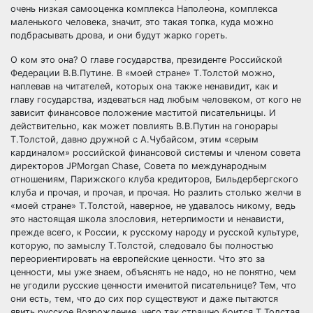
очень низкая самооценка комплекса Наполеона, комплекса
маленького человека, значит, это такая топка, куда можно
подбрасывать дрова, и они будут жарко гореть.
О ком это она? О главе государства, президенте Российской
Федерации В.В.Путине. В «моей стране» Т.Толстой можно,
наплевав на читателей, которых она также ненавидит, как и
главу государства, издеваться над любым человеком, от кого не
зависит финансовое положение маститой писательницы. И
действительно, как может повлиять В.В.Путин на гонорары
Т.Толстой, давно дружной с А.Чубайсом, этим «серым
кардиналом» российской финансовой системы и членом совета
директоров JPMorgan Chase, Совета по международным
отношениям, Парижского клуба кредиторов, Бильдербергского
клуба и прочая, и прочая, и прочая. Но разлить столько желчи в
«моей стране» Т.Толстой, наверное, не удавалось никому, ведь
это настоящая школа злословия, нетерпимости и ненависти,
прежде всего, к России, к русскому народу и русской культуре,
которую, по замыслу Т.Толстой, следовало бы полностью
переориентировать на европейские ценности. Что это за
ценности, мы уже знаем, объяснять не надо, но не понятно, чем
не угодили русские ценности именитой писательнице? Тем, что
они есть, тем, что до сих пор существуют и даже пытаются
явить русское Возрождение, чего так страшно боится Т.Толстая,