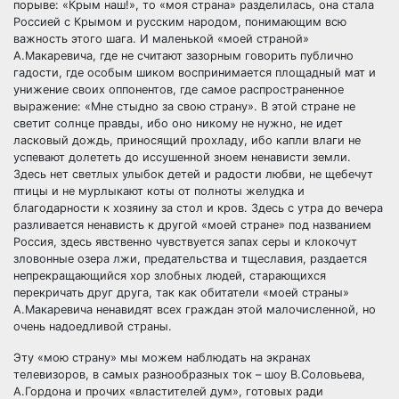
порыве: «Крым наш!», то «моя страна» разделилась, она стала
Россией с Крымом и русским народом, понимающим всю
важность этого шага. И маленькой «моей страной»
А.Макаревича, где не считают зазорным говорить публично
гадости, где особым шиком воспринимается площадный мат и
унижение своих оппонентов, где самое распространенное
выражение: «Мне стыдно за свою страну». В этой стране не
светит солнце правды, ибо оно никому не нужно, не идет
ласковый дождь, приносящий прохладу, ибо капли влаги не
успевают долететь до иссушенной зноем ненависти земли.
Здесь нет светлых улыбок детей и радости любви, не щебечут
птицы и не мурлыкают коты от полноты желудка и
благодарности к хозяину за стол и кров. Здесь с утра до вечера
разливается ненависть к другой «моей стране» под названием
Россия, здесь явственно чувствуется запах серы и клокочут
зловонные озера лжи, предательства и тщеславия, раздается
непрекращающийся хор злобных людей, старающихся
перекричать друг друга, так как обитатели «моей страны»
А.Макаревича ненавидят всех граждан этой малочисленной, но
очень надоедливой страны.
Эту «мою страну» мы можем наблюдать на экранах
телевизоров, в самых разнообразных ток – шоу В.Соловьева,
А.Гордона и прочих «властителей дум», готовых ради