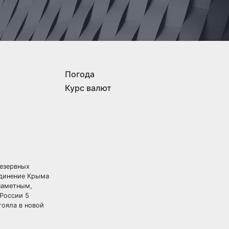
Погода
Курс валют
резервных
динение Крыма
 заметным,
 России 5
тояла в новой