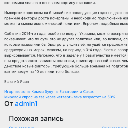
экономика являла в основном картину стагнации.
Имперские прогнозы на ближайшие последующие годы не дают осн
прежние факторы роста исчерпаны и необходимо подключение новых
момента смены экономической политики. Впрочем, подобные выво
События 2014-го года, особенно вокруг Украины, можно восприня
показывают, что по сути это не другая политика или, во всяком, с
которые позволили бы быстро улучшить её, не удаётся предложит
среднесрочных мерах, скажем, на период в 3–4 года. Честно говоря
вырисовывается. Напомню, что в заделе у Правительства имеется 
они представляют варианты политики, ориентированной иначе, че
действие новые факторы, требующие больше времени на подготов
как минимум на 10 лет или того больше.
Евгений Ясин
Навигация
Игорные зоны Крыма будут в Евпатории и Саках
Мировой спрос на газ через четверть века возрастет на 50%
по
От
admin1
записям
Похожая запись