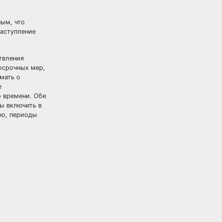
ым, что
наступление
твления
косрочных мер,
мать о
е
о времени. Обе
бы включить в
но, периоды