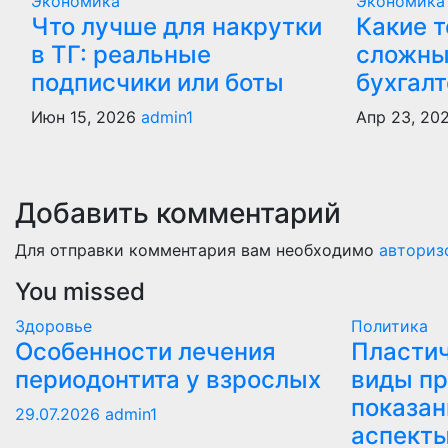
Экономика
Экономика
Что лучше для накрутки
Какие 
в ТГ: реальные
сложны
подписчики или боты
бухгалт
Июн 15, 2026
admin1
Апр 23, 20
Добавить комментарий
Для отправки комментария вам необходимо
авториз
You missed
Здоровье
Политика
Особенности лечения
Пластич
периодонтита у взрослых
виды пр
показан
29.07.2026
admin1
аспект