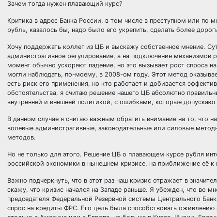
Зачем тогда нужен плавающий курс?
Критика в адрес Банка России, в том числе в преступном или по
рубль, казалось бы, надо было его укрепить, сделать более дорог
Хочу поддержать коллег из ЦБ и выскажу собственное мнение. Сут
административное регулирование, а на подключение механизмов ры
момент обычно ускоряют падение, но это вызывает рост спроса н
могли наблюдать, по-моему, в 2008-ом году. Этот метод оказывае
есть риск его применения, но кто работает и добивается эффектив
обстоятельства, я считаю решение нашего ЦБ абсолютно правильны
внутренней и внешней политикой, с ошибками, которые допускают
В данном случае я считаю важным обратить внимание на то, что 
волевые административные, законодательные или силовые метод
методов.
Но не только для этого. Решение ЦБ о плавающем курсе рубля инт
российской экономики в нынешнем кризисе, на приближение её к
Важно подчеркнуть, что в этот раз наш кризис отражает в значит
скажу, что кризис начался на Западе раньше. Я убежден, что во м
председателя Федеральной Резервной системы Центрального Банка
спрос на кредиты ФРС. Его цель была способствовать оживлению