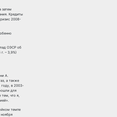
а затем
ания. Кредиты
кризис 2008-
собенно
клад ОЭСР об
г. – 3,9%)
ни А.
аз, а также
 году, в 2003-
рошли для
тем, что я,
ией».
бойком темпе
о ноября