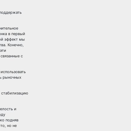
 поддержать
нительное
ынка в первый
кой эффект мы
ва. Конечно,
 эти
 связанные с
 использовать
ть рыночных
а стабилизацию
мелость и
оду
ко подняв
то, но не