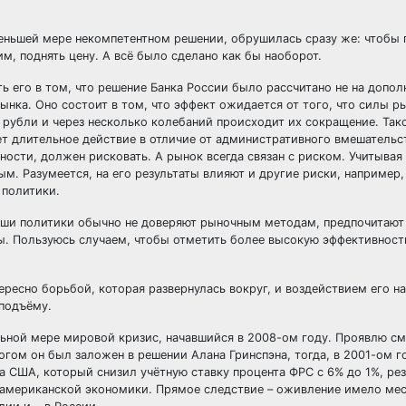
 меньшей мере некомпетентном решении, обрушилась сразу же: чтобы
им, поднять цену. А всё было сделано как бы наоборот.
ь его в том, что решение Банка России было рассчитано не на допол
нка. Оно состоит в том, что эффект ожидается от того, что силы р
а рубли и через несколько колебаний происходит их сокращение. Та
т длительное действие в отличие от административного вмешательст
ности, должен рисковать. А рынок всегда связан с риском. Учитывая
м. Разумеется, на его результаты влияют и другие риски, например,
 политики.
наши политики обычно не доверяют рыночным методам, предпочитают
ы. Пользуюсь случаем, чтобы отметить более высокую эффективнос
ересно борьбой, которая развернулась вокруг, и воздействием его н
 подъёму.
ельной мере мировой кризис, начавшийся в 2008-ом году. Проявлю с
ногом он был заложен в решении Алана Гринспэна, тогда, в 2001-ом г
 США, который снизил учётную ставку процента ФРС с 6% до 1%, рез
 американской экономики. Прямое следствие – оживление имело мес