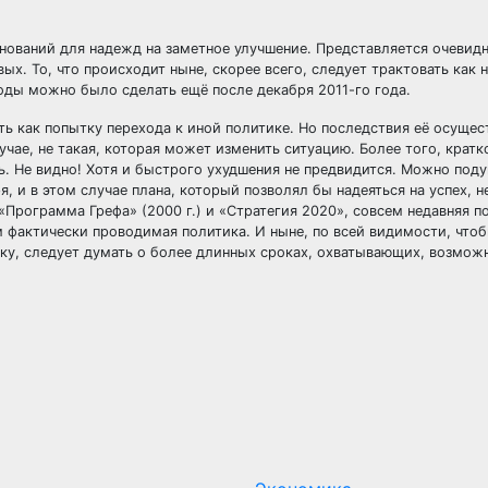
ований для надежд на заметное улучшение. Представляется очевидн
. То, что происходит ныне, скорее всего, следует трактовать как 
ды можно было сделать ещё после декабря 2011-го года.
ть как попытку перехода к иной политике. Но последствия её осущес
лучае, не такая, которая может изменить ситуацию. Более того, крат
ь. Не видно! Хотя и быстрого ухудшения не предвидится. Можно поду
, и в этом случае плана, который позволял бы надеяться на успех, н
«Программа Грефа» (2000 г.) и «Стратегия 2020», совсем недавняя п
м фактически проводимая политика. И ныне, по всей видимости, что
ку, следует думать о более длинных сроках, охватывающих, возмож