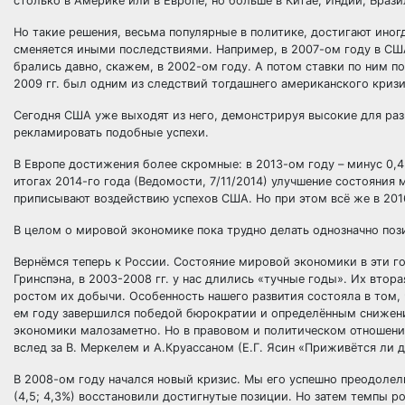
столько в Америке или в Европе, но больше в Китае, Индии, Браз
Но такие решения, весьма популярные в политике, достигают иног
сменяется иными последствиями. Например, в 2007-ом году в СШ
брались давно, скажем, в 2002-ом году. А потом ставки по ним 
2009 гг. был одним из следствий тогдашнего американского кризи
Сегодня США уже выходят из него, демонстрируя высокие для разви
рекламировать подобные успехи.
В Европе достижения более скромные: в 2013-ом году – минус 0,4
итогах 2014-го года (Ведомости, 7/11/2014) улучшение состояния м
приписывают воздействию успехов США. Но при этом всё же в 201
В целом о мировой экономике пока трудно делать однозначно по
Вернёмся теперь к России. Состояние мировой экономики в эти г
Гринспэна, в 2003-2008 гг. у нас длились «тучные годы». Их втор
ростом их добычи. Особенность нашего развития состояла в том,
ем году завершился победой бюрократии и определённым снижени
экономики малозаметно. Но в правовом и политическом отношении
вслед за В. Меркелем и А.Круассаном (Е.Г. Ясин «Приживётся ли д
В 2008-ом году начался новый кризис. Мы его успешно преодолели
(4,5; 4,3%) восстановили достигнутые позиции. Но затем темпы рос