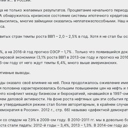
илии и… в России.
да не только желаемых результатов. Процветание начального период
А обнаружилось кризисное состояние системы ипотечного кредитов
повысились, многие заёмщики оказались неплатежеспособными. Наш 
са.
тых стран темпы роста ВВП – 2,0 – 2,5% в год. Хотя я не стал бы о
%, а на 2016-й год прогноз ОЭСР – 1,7% . Только что появившийся до
ировой экономики (3,1% роста ВВП в 2013-ом году и прогноз на 2016 
6-ом году от него ждут темпы 6,4%, много выше американских.
зитивные выводы.
оды оказало своё влияние на неё. Пока продолжалось оживление име
ая половина характеризовалась большим повышением цен на нефть и г
 что конфликт между бизнесом и бюрократией, начавшийся в 1997-ом
ем деловой активности. На фоне роста нефтяных цен эти события п
 утвердившийся режим стал более авторитарным, в крайнем случае 
емократия в России». 2012 г., стр. 66) называю «дефектной демократ
 со спадом на 7,9% в 2009-ом году. В 2010-2011 гг. мы в довольно 
та стали падать: 2012-й годы – 3,4%, 2013 – 1,3%. В 2014-ом году д