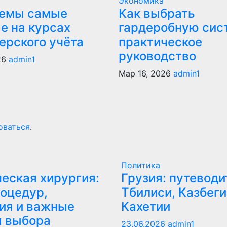
Экономика
темы самые
Как выбрать
е на курсах
гардеробную сис
ерского учёта
практическое
руководство
26
admin1
Мар 16, 2026
admin1
оваться
.
Политика
еская хирургия:
Грузия: путеводи
оцедур,
Тбилиси, Казбеги
ия и важные
Кахетии
ы выбора
23.06.2026
admin1