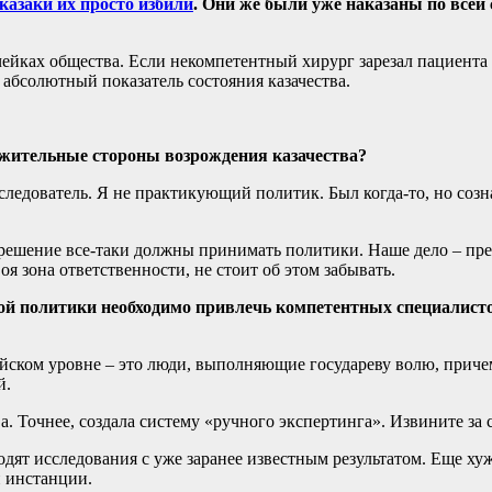
казаки их просто избили
. Они же были уже наказаны по всей 
ейках общества. Если некомпетентный хирург зарезал пациента н
о абсолютный показатель состояния казачества.
ожительные стороны возрождения казачества?
исследователь. Я не практикующий политик. Был когда-то, но соз
 решение все-таки должны принимать политики. Наше дело – пре
оя зона ответственности, не стоит об этом забывать.
ой политики необходимо привлечь компетентных специалистов
йском уровне – это люди, выполняющие государеву волю, приче
й.
а. Точнее, создала систему «ручного экспертинга». Извините за 
дят исследования с уже заранее известным результатом. Еще ху
й инстанции.