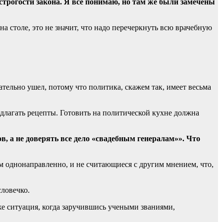
строгости закона. Я все понимаю, но там же были замечены
а столе, это не значит, что надо перечеркнуть всю врачебную
нательно ушел, потому что политика, скажем так, имеет весьма
длагать рецепты. Готовить на политической кухне должна
, а не доверять все дело «свадебным генералам»». Что
м однонаправленно, и не считающиеся с другим мнением, что,
словечко.
же ситуация, когда заручившись учеными званиями,