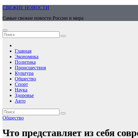
Перейти
СВЕЖИЕ НОВОСТИ
к
Самые свежие новости России и мира
содержимому
Главная
Экономика
Политика
Происшествия
Культура
Общество
Спорт
Наука
Здоровье
Авто
Общество
Что представляет из себя сов