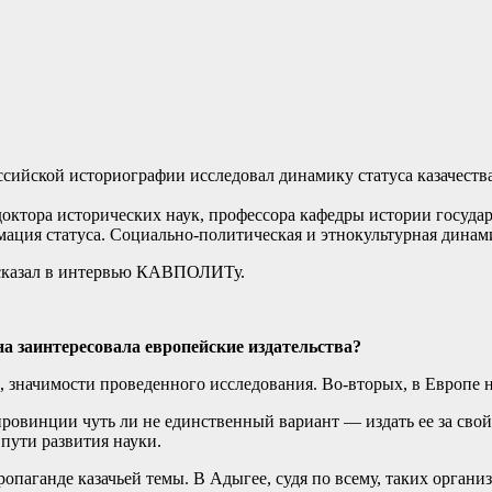
ийской историографии исследовал динамику статуса казачества 
доктора исторических наук,
профессора кафедры истории государ
мация статуса. Социально-политическая и этнокультурная динам
ассказал в интервью КАВПОЛИТу.
она заинтересовала европейские издательства?
 значимости проведенного исследования. Во-вторых, в Европе н
провинции чуть ли не единственный вариант — издать ее за сво
пути развития науки.
опаганде казачьей темы. В Адыгее, судя по всему, таких органи