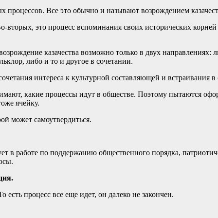
х процессов. Все это обычно и называют возрождением казачес
Во-вторых, это процесс вспоминания своих исторических корней ка
о возрождение казачества возможно только в двух направлениях: ли
ьклор, либо и то и другое в сочетании.
 сочетания интереса к культурной составляющей и встраивания в
онимают, какие процессы идут в обществе. Поэтому пытаются оф
оже ячейку.
рой может самоутвердиться.
вует в работе по поддержанию общественного порядка, патриот
осы.
ция.
То есть процесс все еще идет, он далеко не закончен.