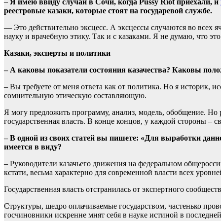
–
Я имею ввиду случай в Сочи, когда Pussy Riot приехали, и
реестровые казаки, которые стоят на государевой службе.
— Это действительно эксцесс. А эксцессы случаются во всех яч
науку и врачебную этику. Так и с казаками. Я не думаю, что эт
Казаки, эксперты и политики
– А каковы показатели состояния казачества? Каковы пол
– Вы требуете от меня ответа как от политика. Но я историк, 
сомнительную этическую составляющую.
Я могу предложить программу, анализ, модель, обобщение. Но
государственная власть. В конце концов, у каждой стороны – св
– В одной из своих статей вы пишете: «Для выработки данн
имеется в виду?
– Руководители казачьего движения на федеральном общеросси
кстати, весьма характерно для современной власти всех уровне
Государственная власть отстранилась от экспертного сообществ
Структуры, щедро оплачиваемые государством, частенько прово
госчиновники искренне мнят себя в науке истиной в последне