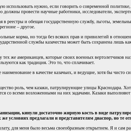
орую использовать нужно, если говорить о современной политике
ую должны провести научные работники, исследователи, эксперт
я в реестры и обещая государственную службу, льготы, земельны
регионе – другое.
ольные корма, но тогда без всяких прав и привилегий в отношени
осударственной службы казачества может быть сохранена лишь к
я у тех же американцев, которые своих военных вертолетчиков н
ьзуются как традиция. Это то, что сплачивает.
наименование в качестве казачьих, и ведущие, хотя бы чисто си
ство роль, чем казаки, патрулирующие улицы Краснодара. Хотя 
тся со всеми возложенными на них задачами. Казаки выполняю
ганизации, кинули достаточно жирную кость в виде патрулир
е условиях предлагали и представителям диаспор, но те отк
плату, для меня было весьма своеобразным открытием. Я и сам р