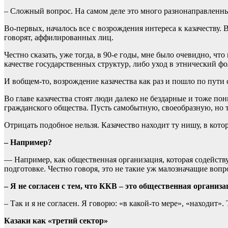
– Сложный вопрос. На самом деле это много разнонаправленны
Во-первых, началось все с возрождения интереса к казачеству. 
говорят, аффилированных лиц.
Честно сказать, уже тогда, в 90-е годы, мне было очевидно, чт
качестве государственных структур, либо уход в этнический фол
И вобщем-то, возрождение казачества как раз и пошло по пути
Во главе казачества стоят люди далеко не бездарные и тоже п
гражданского общества. Пусть самобытную, своеобразную, но т
Отрицать подобное нельзя. Казачество находит ту нишу, в кото
– Например?
— Например, как общественная организация, которая содейст
подготовке. Честно говоря, это не такие уж малозначащие вопр
– Я не согласен с тем, что ККВ – это общественная организа
– Так и я не согласен. Я говорю: «в какой-то мере», «находит». 
Казаки как «третий сектор»