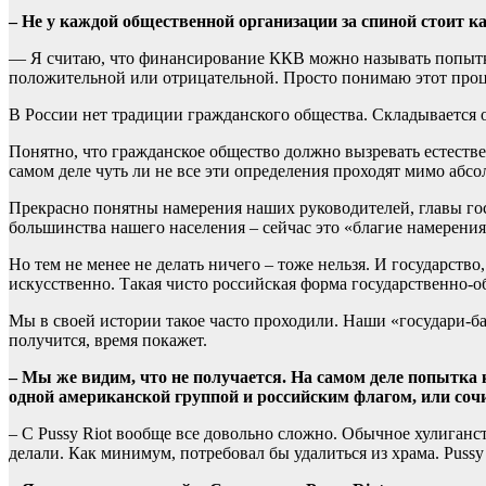
– Не у каждой общественной организации за спиной стоит к
— Я считаю, что финансирование ККВ можно называть попытко
положительной или отрицательной. Просто понимаю этот проц
В России нет традиции гражданского общества. Складывается 
Понятно, что гражданское общество должно вызревать естест
самом деле чуть ли не все эти определения проходят мимо абс
Прекрасно понятны намерения наших руководителей, главы гос
большинства нашего населения – сейчас это «благие намерения
Но тем не менее не делать ничего – тоже нельзя. И государств
искусственно. Такая чисто российская форма государственно-о
Мы в своей истории такое часто проходили. Наши «государи-ба
получится, время покажет.
– Мы же видим, что не получается. На самом деле попытка
одной американской группой и российским флагом, или сочи
– С Pussy Riot вообще все довольно сложно. Обычное хулиганств
делали. Как минимум, потребовал бы удалиться из храма. Puss