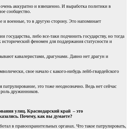
, очень аккуратно и взвешенно. И выработка политики в
ное сообщество.
е и военные, то в другую сторону. Это напоминает
и государства, либо все-таки подчинить государству, но тогда
ак исторический феномен для поддержания статусности и
азывают кавалеристами, драгунами. Давно нет драгун и
мволически, свое начало с какого-нибудь лейб-гвардейского
патрулирование, это тоже неоднозначно. Ведь нет сейчас
т роль дружинников.
ования улиц. Краснодарский край – это
азались. Почему, как вы думаете?
аботал в правоохранительных органах. Что такое патрулировать,