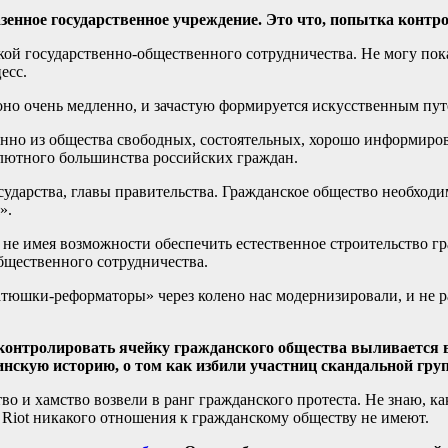
азенное государственное учреждение. Это что, попытка конт
й государственно-общественного сотрудничества. Не могу пока
есс.
оно очень медленно, и зачастую формируется искусственным пут
венно из общества свободных, состоятельных, хорошо информир
олютного большинства российских граждан.
ударства, главы правительства. Гражданское общество необходи
».
о, не имея возможности обеспечить естественное строительство 
бщественного сотрудничества.
тюшки-реформаторы» через колено нас модернизировали, и не раз
 контролировать ячейку гражданского общества выливается 
нскую историю, о том как избили участниц скандальной груп
о и хамство возвели в ранг гражданского протеста. Не знаю, как
y Riot никакого отношения к гражданскому обществу не имеют.