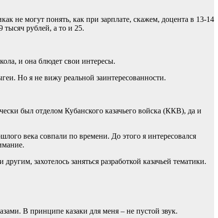
к не могут понять, как при зарплате, скажем, доцента в 13-14
тысяч рублей, а то и 25.
кола, и она блюдет свои интересы.
геи. Но я не вижу реальной заинтересованности.
чески был отделом Кубанского казачьего войска (ККВ), да и
ошлого века совпали по времени. До этого я интересовался
имание.
другим, захотелось заняться разработкой казачьей тематики.
азами. В принципе казаки для меня – не пустой звук.