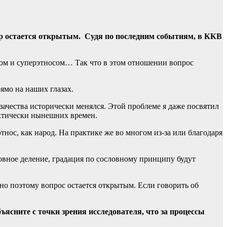
 пор остается открытым. Судя по последним событиям, в ККВ
осом и суперэтносом… Так что в этом отношении вопрос
ямо на наших глазах.
азачества исторически менялся. Этой проблеме я даже посвятил
актически нынешних времен.
этнос, как народ. На практике же во многом из-за или благодаря
овное деление, градация по сословному принципу будут
о поэтому вопрос остается открытым. Если говорить об
ясните с точки зрения исследователя, что за процессы