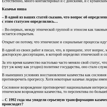
Естественно, много контактировал и с донскими, и с кубански
Казачья ниша
– В одной из ваших статей сказано, что вопрос об определе
с этим статусом определились…
– Во-первых, между этнической группой и этносом как таковы
остается открытым.
Открыт он потому, что этнические и социальные процессы иду
В одной из своих работ я писал, что, в принципе, этот вопрос,
докторскую диссертацию, в которой определял этнический и с
За это время казачество настолько часто меняло свой статус, ч
(тут уж кому как угодно) политике государства, оно стало слу
В нынешних условиях восстановление казачества как сословия 
противоречить прогрессу. Хотя некоторые казачьи лидеры имен
Сословное возрождение противоречит национальным интересам 
этническом возрождении казачества, то перспектива по больше
– С 1992 года мы увидели серьезную трансформацию казачес
происходят?