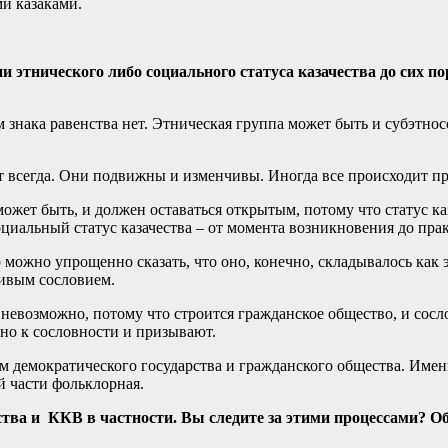
ми казаками.
нии этнического либо социального статуса казачества до сих
м знака равенства нет. Этническая группа может быть и субэтн
т всегда. Они подвижны и изменчивы. Иногда все происходит пр
 может быть, и должен оставаться открытым, потому что статус к
оциальный статус казачества – от момента возникновения до пр
то можно упрощенно сказать, что оно, конечно, складывалось как 
живым сословием.
невозможно, потому что строится гражданское общество, и сосл
но к сословности и призывают.
демократического государства и гражданского общества. Именн
й части фольклорная.
тва и ККВ в частности. Вы следите за этими процессами? Объ