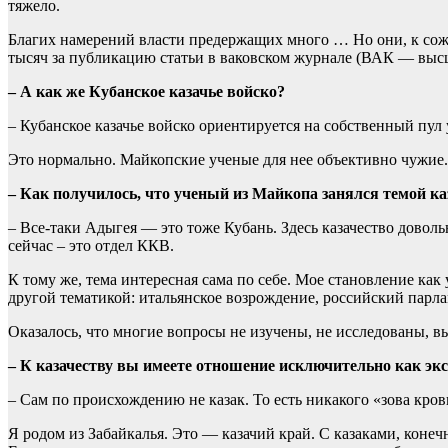
тяжело.
Благих намерений власти предержащих много … Но они, к сожал
тысяч за публикацию статьи в ваковском журнале (ВАК — высша
– А как же Кубанское казачье войско?
– Кубанское казачье войско ориентируется на собственный пул 
Это нормально. Майкопские ученые для нее объективно чужие.
– Как получилось, что ученый из Майкопа занялся темой ка
– Все-таки Адыгея — это тоже Кубань. Здесь казачество довол
сейчас – это отдел ККВ.
К тому же, тема интересная сама по себе. Мое становление как 
другой тематикой: итальянское возрождение, российский парла
Оказалось, что многие вопросы не изучены, не исследованы, вы
– К казачеству вы имеете отношение исключительно как экс
– Сам по происхождению не казак. То есть никакого «зова кров
Я родом из Забайкалья. Это — казачий край. С казаками, конечн