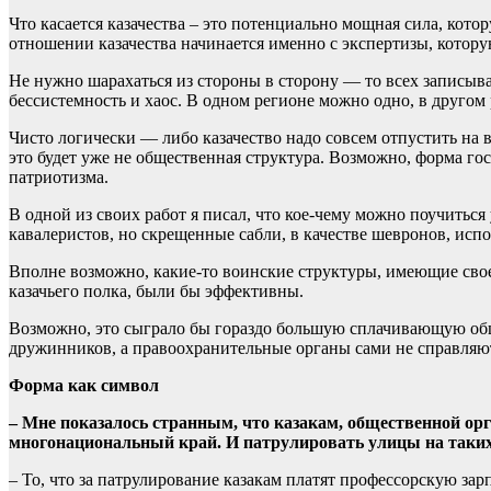
Что касается казачества – это потенциально мощная сила, кот
отношении казачества начинается именно с экспертизы, котор
Не нужно шарахаться из стороны в сторону — то всех записыва
бессистемность и хаос. В одном регионе можно одно, в другом 
Чисто логически — либо казачество надо совсем отпустить на в
это будет уже не общественная структура. Возможно, форма г
патриотизма.
В одной из своих работ я писал, что кое-чему можно поучитьс
кавалеристов, но скрещенные сабли, в качестве шевронов, испол
Вполне возможно, какие-то воинские структуры, имеющие свое 
казачьего полка, были бы эффективны.
Возможно, это сыграло бы гораздо большую сплачивающую обще
дружинников, а правоохранительные органы сами не справляю
Форма как символ
– Мне показалось странным, что казакам, общественной ор
многонациональный край. И патрулировать улицы на таких ж
– То, что за патрулирование казакам платят профессорскую зар