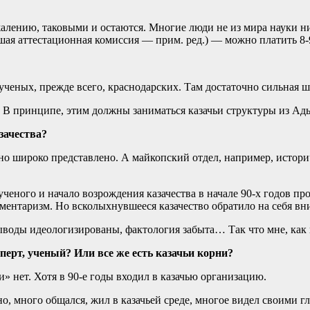
ению, таковыми и остаются. Многие люди не из мира науки ника
я аттестационная комиссия — прим. ред.) — можно платить 8-9 
ученых, прежде всего, краснодарских. Там достаточно сильная ш
 В принципе, этим должны заниматься казачьи структуры из Ады
зачества?
ьно широко представлено. А майкопский отдел, например, истори
ученого и начало возрождения казачества в начале 90-х годов пр
ментаризм. Но всколыхнувшееся казачество обратило на себя вн
воды идеологизированы, фактология забыта… Так что мне, как и 
перт, ученый? Или все же есть казачьи корни?
и» нет. Хотя в 90-е годы входил в казачью организацию.
о, много общался, жил в казачьей среде, многое видел своими гл